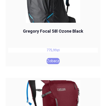
Gregory Focal 58l Ozone Black
775,99
zł
Zobacz