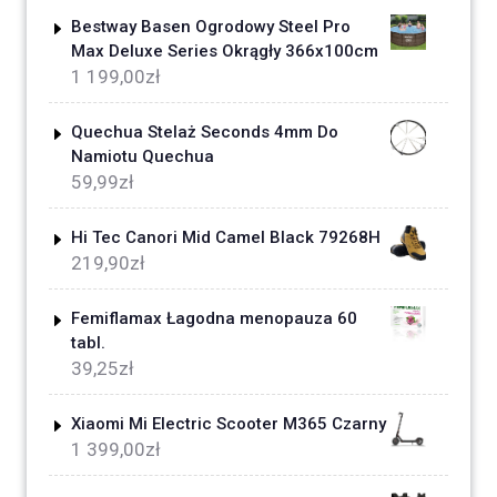
Bestway Basen Ogrodowy Steel Pro
Max Deluxe Series Okrągły 366x100cm
1 199,00
zł
Quechua Stelaż Seconds 4mm Do
Namiotu Quechua
59,99
zł
Hi Tec Canori Mid Camel Black 79268H
219,90
zł
Femiflamax Łagodna menopauza 60
tabl.
39,25
zł
Xiaomi Mi Electric Scooter M365 Czarny
1 399,00
zł