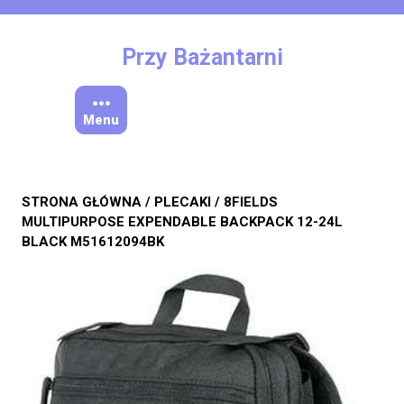
Skip
to
content
Przy Bażantarni
Menu
STRONA GŁÓWNA
/
PLECAKI
/ 8FIELDS
MULTIPURPOSE EXPENDABLE BACKPACK 12-24L
BLACK M51612094BK