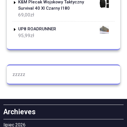
K&M Plecak Wojskowy Taktyczny
Survival 40 Xl Czarny I180
69,00
zł
UP8 ROADRUNNER
95,99
zł
zzzzz
Archieves
lipiec 2026