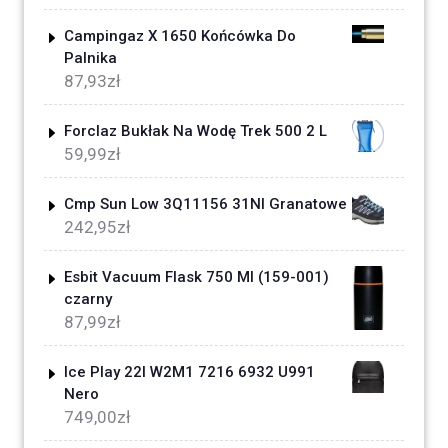
Campingaz X 1650 Końcówka Do
Palnika
87,93
zł
Forclaz Bukłak Na Wodę Trek 500 2 L
59,99
zł
Cmp Sun Low 3Q11156 31Nl Granatowe
242,95
zł
Esbit Vacuum Flask 750 Ml (159-001)
czarny
87,99
zł
Ice Play 22I W2M1 7216 6932 U991
Nero
749,00
zł