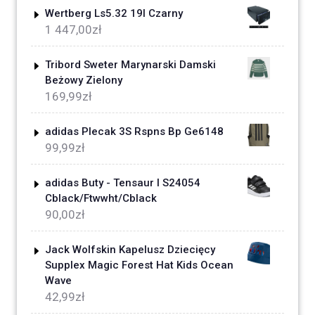
Wertberg Ls5.32 19l Czarny
1 447,00
zł
Tribord Sweter Marynarski Damski
Beżowy Zielony
169,99
zł
adidas Plecak 3S Rspns Bp Ge6148
99,99
zł
adidas Buty - Tensaur I S24054
Cblack/Ftwwht/Cblack
90,00
zł
Jack Wolfskin Kapelusz Dziecięcy
Supplex Magic Forest Hat Kids Ocean
Wave
42,99
zł