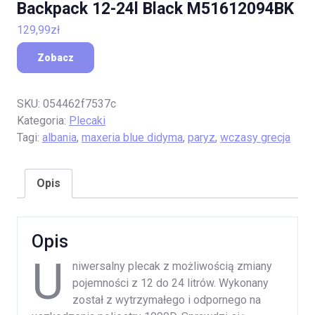
Backpack 12-24l Black M51612094BK
129,99
zł
Zobacz
SKU:
054462f7537c
Kategoria:
Plecaki
Tagi:
albania
,
maxeria blue didyma
,
paryz
,
wczasy grecja
Opis
Opis
U
niwersalny plecak z możliwością zmiany
pojemności z 12 do 24 litrów. Wykonany
został z wytrzymałego i odpornego na