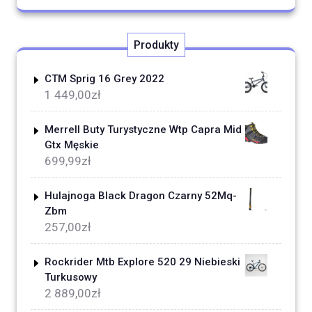
Produkty
CTM Sprig 16 Grey 2022
1 449,00
zł
Merrell Buty Turystyczne Wtp Capra Mid
Gtx Męskie
699,99
zł
Hulajnoga Black Dragon Czarny 52Mq-
Zbm
257,00
zł
Rockrider Mtb Explore 520 29 Niebieski
Turkusowy
2 889,00
zł