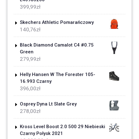
399,99
zł
Skechers Athletic Pomarańczowy
140,76
zł
Black Diamond Camalot C4 #0.75
Green
279,99
zł
Helly Hansen W The Forester 105-
16.993 Czarny
396,00
zł
Osprey Dyna Lt Slate Grey
278,00
zł
Kross Level Boost 2.0 500 29 Niebieski
Czarny Połysk 2021