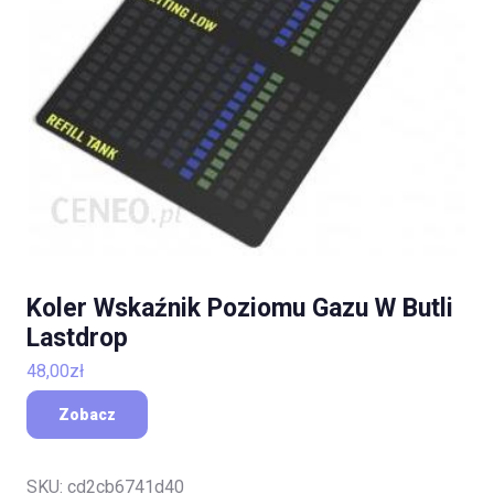
Koler Wskaźnik Poziomu Gazu W Butli
Lastdrop
48,00
zł
Zobacz
SKU:
cd2cb6741d40