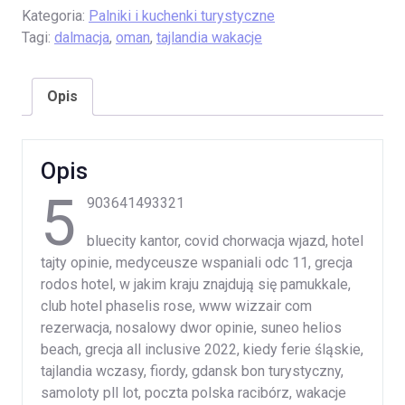
Kategoria:
Palniki i kuchenki turystyczne
Tagi:
dalmacja
,
oman
,
tajlandia wakacje
Opis
Opis
5
903641493321
bluecity kantor, covid chorwacja wjazd, hotel
tajty opinie, medyceusze wspaniali odc 11, grecja
rodos hotel, w jakim kraju znajdują się pamukkale,
club hotel phaselis rose, www wizzair com
rezerwacja, nosalowy dwor opinie, suneo helios
beach, grecja all inclusive 2022, kiedy ferie śląskie,
tajlandia wczasy, fiordy, gdansk bon turystyczny,
samoloty pll lot, poczta polska racibórz, wakacje