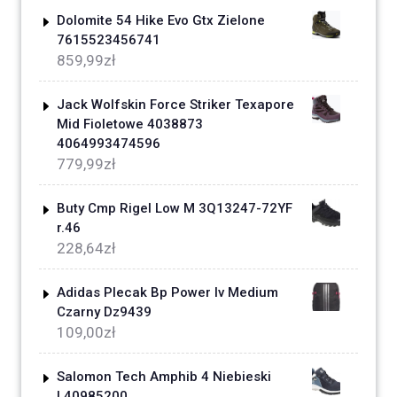
Dolomite 54 Hike Evo Gtx Zielone
7615523456741
859,99
zł
Jack Wolfskin Force Striker Texapore
Mid Fioletowe 4038873
4064993474596
779,99
zł
Buty Cmp Rigel Low M 3Q13247-72YF
r.46
228,64
zł
Adidas Plecak Bp Power Iv Medium
Czarny Dz9439
109,00
zł
Salomon Tech Amphib 4 Niebieski
L40985200