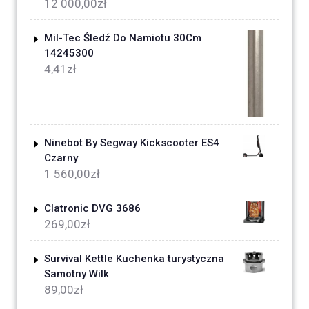
12 000,00
zł
Mil-Tec Śledź Do Namiotu 30Cm
14245300
4,41
zł
Ninebot By Segway Kickscooter ES4
Czarny
1 560,00
zł
Clatronic DVG 3686
269,00
zł
Survival Kettle Kuchenka turystyczna
Samotny Wilk
89,00
zł