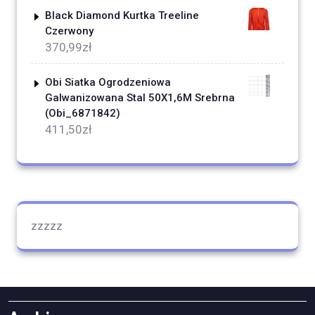
Black Diamond Kurtka Treeline
Czerwony
370,99
zł
Obi Siatka Ogrodzeniowa
Galwanizowana Stal 50X1,6M Srebrna
(Obi_6871842)
411,50
zł
zzzzz