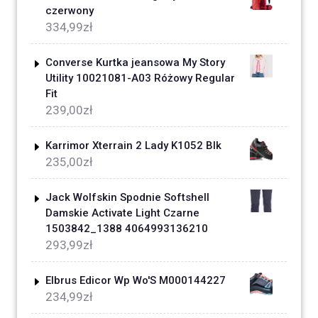
czerwony
334,99
zł
Converse Kurtka jeansowa My Story
Utility 10021081-A03 Różowy Regular
Fit
239,00
zł
Karrimor Xterrain 2 Lady K1052 Blk
235,00
zł
Jack Wolfskin Spodnie Softshell
Damskie Activate Light Czarne
1503842_1388 4064993136210
293,99
zł
Elbrus Edicor Wp Wo'S M000144227
234,99
zł