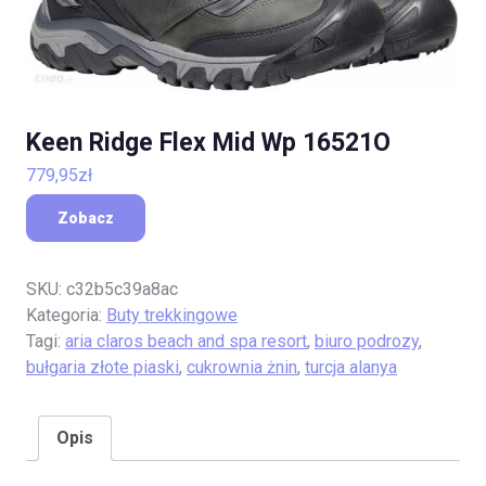
Keen Ridge Flex Mid Wp 16521O
779,95
zł
Zobacz
SKU:
c32b5c39a8ac
Kategoria:
Buty trekkingowe
Tagi:
aria claros beach and spa resort
,
biuro podrozy
,
bułgaria złote piaski
,
cukrownia żnin
,
turcja alanya
Opis