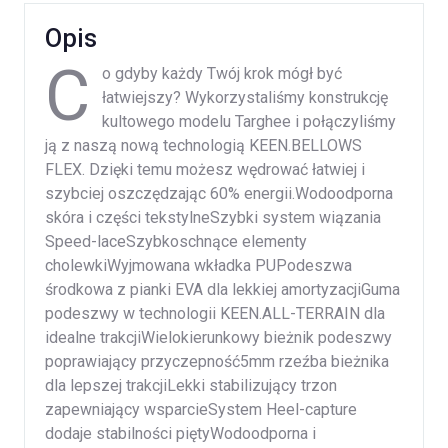
Opis
C
o gdyby każdy Twój krok mógł być
łatwiejszy? Wykorzystaliśmy konstrukcję
kultowego modelu Targhee i połączyliśmy
ją z naszą nową technologią KEEN.BELLOWS
FLEX. Dzięki temu możesz wędrować łatwiej i
szybciej oszczędzając 60% energii.Wodoodporna
skóra i części tekstylneSzybki system wiązania
Speed-laceSzybkoschnące elementy
cholewkiWyjmowana wkładka PUPodeszwa
środkowa z pianki EVA dla lekkiej amortyzacjiGuma
podeszwy w technologii KEEN.ALL-TERRAIN dla
idealne trakcjiWielokierunkowy bieżnik podeszwy
poprawiający przyczepność5mm rzeźba bieżnika
dla lepszej trakcjiLekki stabilizujący trzon
zapewniający wsparcieSystem Heel-capture
dodaje stabilności piętyWodoodporna i