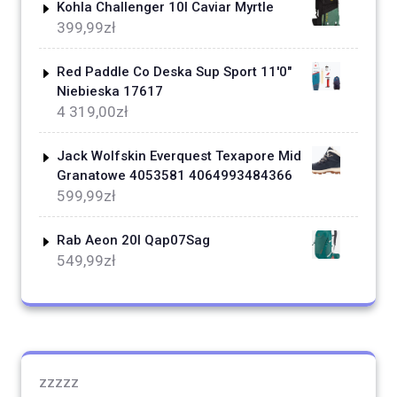
Kohla Challenger 10l Caviar Myrtle
399,99
zł
Red Paddle Co Deska Sup Sport 11'0"
Niebieska 17617
4 319,00
zł
Jack Wolfskin Everquest Texapore Mid
Granatowe 4053581 4064993484366
599,99
zł
Rab Aeon 20l Qap07Sag
549,99
zł
zzzzz