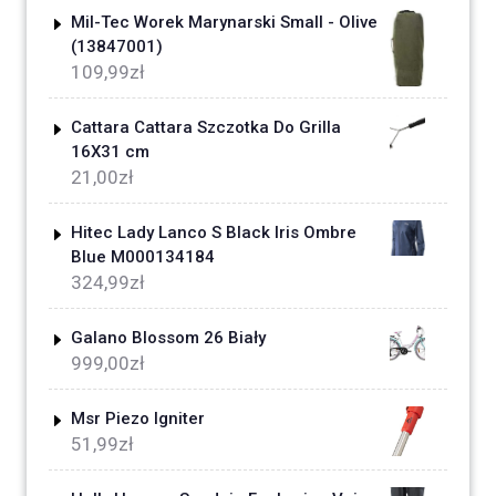
Mil-Tec Worek Marynarski Small - Olive
(13847001)
109,99
zł
Cattara Cattara Szczotka Do Grilla
16X31 cm
21,00
zł
Hitec Lady Lanco S Black Iris Ombre
Blue M000134184
324,99
zł
Galano Blossom 26 Biały
999,00
zł
Msr Piezo Igniter
51,99
zł