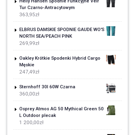
Helly Hansen Spodnie Funkcyjne Veir
Tur Czarno-Antracytowym
363,95
zł
ELBRUS DAMSKIE SPODNIE GAUDE WO'S
NORTH SEA/PEACH PINK
269,99
zł
Oakley Krótkie Spodenki Hybrid Cargo
Męskie
247,49
zł
Sternhoff 30l 60W Czarna
360,00
zł
Osprey Atmos AG 50 Mythical Green 50
L Outdoor plecak
1 200,00
zł