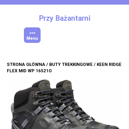
Skip
to
content
Przy Bażantarni
Menu
STRONA GŁÓWNA
/
BUTY TREKKINGOWE
/ KEEN RIDGE
FLEX MID WP 16521O