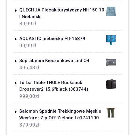
QUECHUA Plecak turystyczny NH150 10
l Niebieski
89,99
zł
AQUASTIC niebieska HT-16879
99,99
zł
Suprabeam Kieszonkowa Led Q4
405,43
zł
Torba Thule THULE Rucksack
Crossover2 15,6"black (363744)
999,00
zł
Salomon Spodnie Trekkingowe Męskie
Wayfarer Zip Off Zielone Lc1741100
379,99
zł