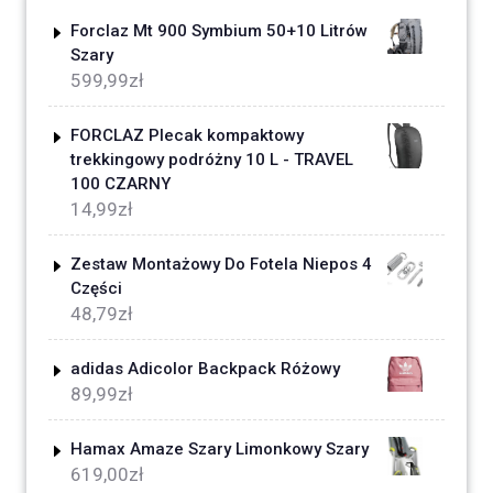
Forclaz Mt 900 Symbium 50+10 Litrów
Szary
599,99
zł
FORCLAZ Plecak kompaktowy
trekkingowy podróżny 10 L - TRAVEL
100 CZARNY
14,99
zł
Zestaw Montażowy Do Fotela Niepos 4
Części
48,79
zł
adidas Adicolor Backpack Różowy
89,99
zł
Hamax Amaze Szary Limonkowy Szary
619,00
zł