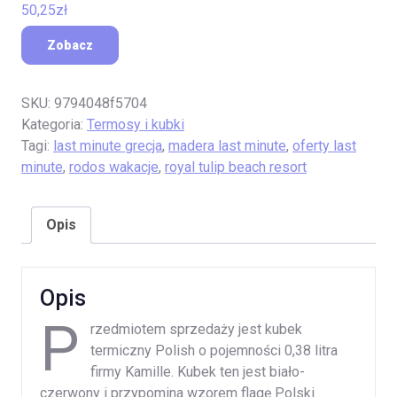
50,25
zł
Zobacz
SKU:
9794048f5704
Kategoria:
Termosy i kubki
Tagi:
last minute grecja
,
madera last minute
,
oferty last
minute
,
rodos wakacje
,
royal tulip beach resort
Opis
Opis
P
rzedmiotem sprzedaży jest kubek
termiczny Polish o pojemności 0,38 litra
firmy Kamille. Kubek ten jest biało-
czerwony i przypomina wzorem flagę Polski.