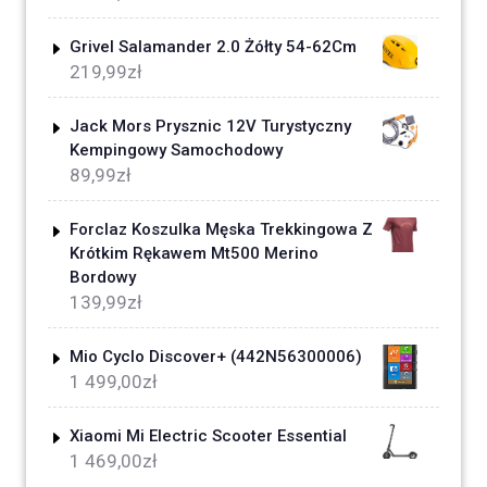
Grivel Salamander 2.0 Żółty 54-62Cm
219,99
zł
Jack Mors Prysznic 12V Turystyczny
Kempingowy Samochodowy
89,99
zł
Forclaz Koszulka Męska Trekkingowa Z
Krótkim Rękawem Mt500 Merino
Bordowy
139,99
zł
Mio Cyclo Discover+ (442N56300006)
1 499,00
zł
Xiaomi Mi Electric Scooter Essential
1 469,00
zł