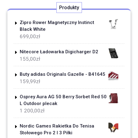
Produkty
Zipro Rower Magnetyczny Instinct
Black White
699,00
zł
Nitecore Ładowarka Digicharger D2
155,00
zł
Buty adidas Originals Gazelle - B41645
159,99
zł
Osprey Aura AG 50 Berry Sorbet Red 50
L Outdoor plecak
1 200,00
zł
Nordic Games Rakietka Do Tenisa
Stołowego Pro 2 I 3 Piłki