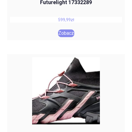
Futurelight 17332289
599,99
zł
Zobacz