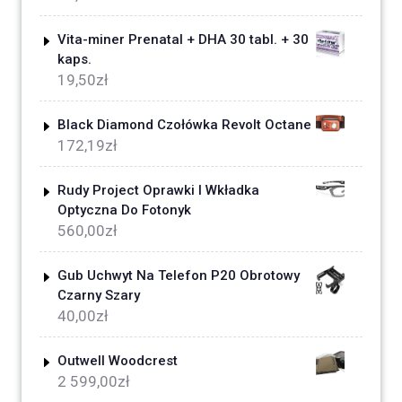
Vita-miner Prenatal + DHA 30 tabl. + 30
kaps.
19,50
zł
Black Diamond Czołówka Revolt Octane
172,19
zł
Rudy Project Oprawki I Wkładka
Optyczna Do Fotonyk
560,00
zł
Gub Uchwyt Na Telefon P20 Obrotowy
Czarny Szary
40,00
zł
Outwell Woodcrest
2 599,00
zł