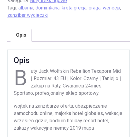
Kategoria:
Buty trekkingowe
Tagi:
albania
,
dominikana
,
kreta grecja
,
praga
,
wenecja
,
zanzibar wycieczki
Opis
Opis
B
uty Jack Wolfskin Rebellion Texapore Mid
| Rozmiar: 43 EU | Kolor: Czarny | Taniej o |
Zakup na Raty, Gwarancja 24mies.
Sportano, profesjonalny sklep sportowy.
wojtek na zanzibarze oferta, ubezpieczenie
samochodu online, majorka hotel globales, wakacje
wrzesień gdzie, bodrum holiday resort hotel,
zakazy wakacyjne niemcy 2019 mapa