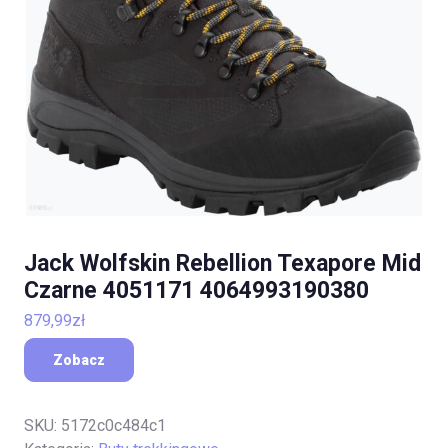
Jack Wolfskin Rebellion Texapore Mid
Czarne 4051171 4064993190380
879,99
zł
Zobacz
SKU:
5172c0c484c1