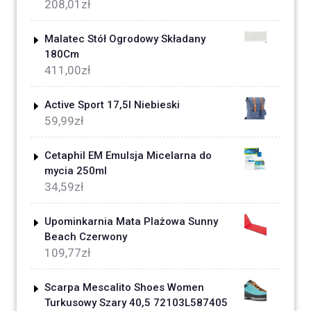
208,01
zł
Malatec Stół Ogrodowy Składany
180Cm
411,00
zł
Active Sport 17,5l Niebieski
59,99
zł
Cetaphil EM Emulsja Micelarna do
mycia 250ml
34,59
zł
Upominkarnia Mata Plażowa Sunny
Beach Czerwony
109,77
zł
Scarpa Mescalito Shoes Women
Turkusowy Szary 40,5 72103L587405