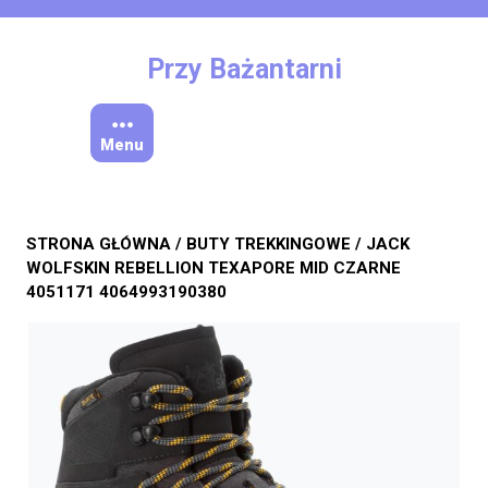
Skip
to
content
Przy Bażantarni
Menu
STRONA GŁÓWNA
/
BUTY TREKKINGOWE
/ JACK
WOLFSKIN REBELLION TEXAPORE MID CZARNE
4051171 4064993190380