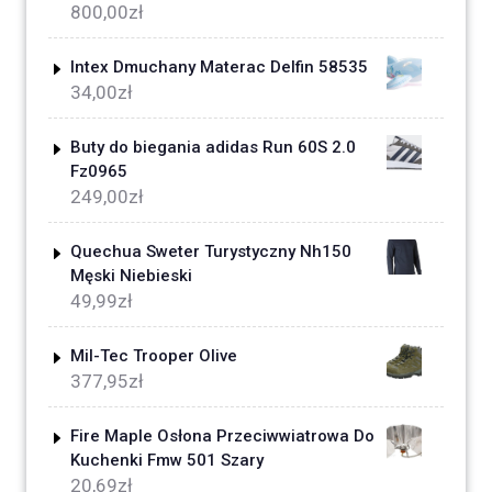
800,00
zł
Intex Dmuchany Materac Delfin 58535
34,00
zł
Buty do biegania adidas Run 60S 2.0
Fz0965
249,00
zł
Quechua Sweter Turystyczny Nh150
Męski Niebieski
49,99
zł
Mil-Tec Trooper Olive
377,95
zł
Fire Maple Osłona Przeciwwiatrowa Do
Kuchenki Fmw 501 Szary
20,69
zł