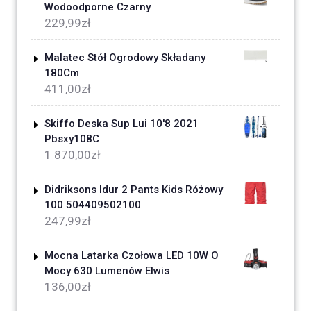
Wodoodporne Czarny
229,99
zł
Malatec Stół Ogrodowy Składany
180Cm
411,00
zł
Skiffo Deska Sup Lui 10'8 2021
Pbsxy108C
1 870,00
zł
Didriksons Idur 2 Pants Kids Różowy
100 504409502100
247,99
zł
Mocna Latarka Czołowa LED 10W O ​​
Mocy 630 Lumenów Elwis
136,00
zł