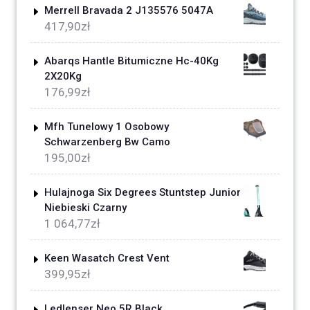
Merrell Bravada 2 J135576 5047A
417,90
zł
Abarqs Hantle Bitumiczne Hc-40Kg
2X20Kg
176,99
zł
Mfh Tunelowy 1 Osobowy
Schwarzenberg Bw Camo
195,00
zł
Hulajnoga Six Degrees Stuntstep Junior
Niebieski Czarny
1 064,77
zł
Keen Wasatch Crest Vent
399,95
zł
Ledlenser Neo 5R Black