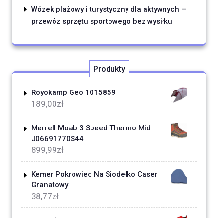
Wózek plażowy i turystyczny dla aktywnych —
przewóz sprzętu sportowego bez wysiłku
Produkty
Royokamp Geo 1015859
189,00
zł
Merrell Moab 3 Speed Thermo Mid
J06691770S44
899,99
zł
Kemer Pokrowiec Na Siodełko Caser
Granatowy
38,77
zł