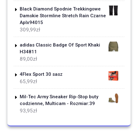
Black Diamond Spodnie Trekkingowe
Damskie Stormline Stretch Rain Czarne
Aplx94015
309,99
zł
adidas Classic Badge Of Sport Khaki
H34811
89,00
zł
4Flex Sport 30 sasz
65,99
zł
Mil-Tec Army Sneaker Rip-Stop buty
codzienne, Multicam - Rozmiar:39
93,95
zł