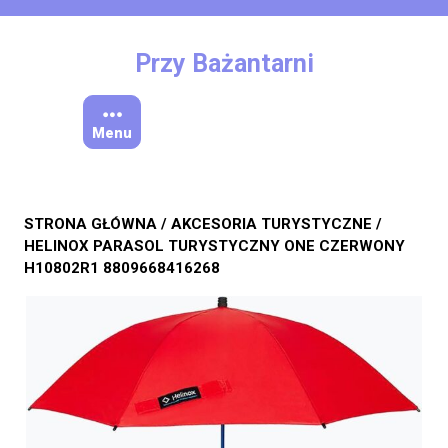
Skip
to
content
Przy Bażantarni
Menu
STRONA GŁÓWNA
/
AKCESORIA TURYSTYCZNE
/
HELINOX PARASOL TURYSTYCZNY ONE CZERWONY
H10802R1 8809668416268