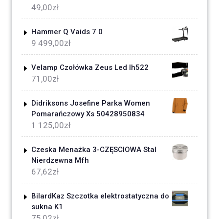
49,00
zł
Hammer Q Vaids 7 0
9 499,00
zł
Velamp Czołówka Zeus Led Ih522
71,00
zł
Didriksons Josefine Parka Women
Pomarańczowy Xs 50428950834
1 125,00
zł
Czeska Menażka 3-CZĘSCIOWA Stal
Nierdzewna Mfh
67,62
zł
BilardKaz Szczotka elektrostatyczna do
sukna K1
75,02
zł