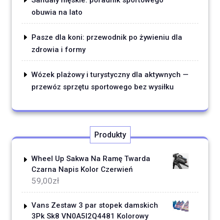
Sandały męskie: poradnik sportowego
obuwia na lato
Pasze dla koni: przewodnik po żywieniu dla
zdrowia i formy
Wózek plażowy i turystyczny dla aktywnych —
przewóz sprzętu sportowego bez wysiłku
Produkty
Wheel Up Sakwa Na Ramę Twarda
Czarna Napis Kolor Czerwień
59,00
zł
Vans Zestaw 3 par stopek damskich
3Pk Sk8 VN0A5I2Q4481 Kolorowy