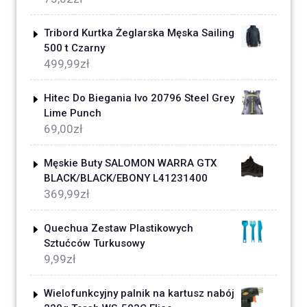
Tribord Kurtka Żeglarska Męska Sailing
500 t Czarny
499,99
zł
Hitec Do Biegania Ivo 20796 Steel Grey
Lime Punch
69,00
zł
Męskie Buty SALOMON WARRA GTX
BLACK/BLACK/EBONY L41231400
369,99
zł
Quechua Zestaw Plastikowych
Sztućców Turkusowy
9,99
zł
Wielofunkcyjny palnik na kartusz nabój