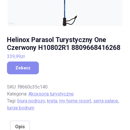
Helinox Parasol Turystyczny One
Czerwony H10802R1 8809668416268
339,99
zł
Zobacz
SKU:
f8660c35c140
Kategoria:
Akcesoria turystyczne
Tagi:
biura podrozy
,
kreta
,
my home resort
,
serra palace
,
turcja bodrum
Opis