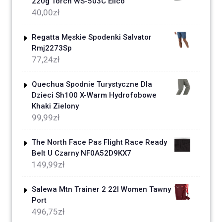
220g Torch WS-503C Elico
40,00
zł
Regatta Męskie Spodenki Salvator
Rmj2273Sp
77,24
zł
Quechua Spodnie Turystyczne Dla
Dzieci Sh100 X-Warm Hydrofobowe
Khaki Zielony
99,99
zł
The North Face Pas Flight Race Ready
Belt U Czarny NF0A52D9KX7
149,99
zł
Salewa Mtn Trainer 2 22l Women Tawny
Port
496,75
zł