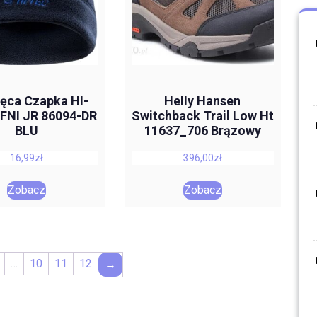
ięca Czapka HI-
Helly Hansen
FNI JR 86094-DR
Switchback Trail Low Ht
BLU
11637_706 Brązowy
16,99
zł
396,00
zł
Zobacz
Zobacz
…
10
11
12
→