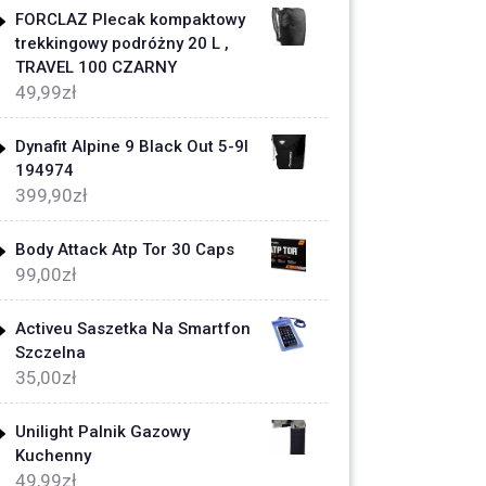
FORCLAZ Plecak kompaktowy
trekkingowy podróżny 20 L ,
TRAVEL 100 CZARNY
49,99
zł
Dynafit Alpine 9 Black Out 5-9l
194974
399,90
zł
Body Attack Atp Tor 30 Caps
99,00
zł
Activeu Saszetka Na Smartfon
Szczelna
35,00
zł
Unilight Palnik Gazowy
Kuchenny
49,99
zł