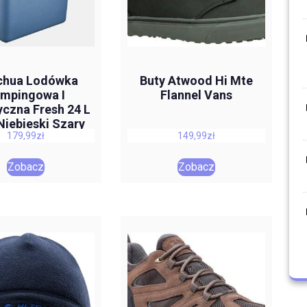
chua Lodówka
Buty Atwood Hi Mte
mpingowa I
Flannel Vans
yczna Fresh 24 L
 Niebieski Szary
179,99
zł
149,99
zł
Zobacz
Zobacz