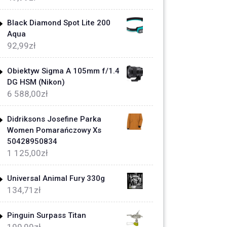
Black Diamond Spot Lite 200
Aqua
92,99
zł
Obiektyw Sigma A 105mm f/1.4
DG HSM (Nikon)
6 588,00
zł
Didriksons Josefine Parka
Women Pomarańczowy Xs
50428950834
1 125,00
zł
Universal Animal Fury 330g
134,71
zł
Pinguin Surpass Titan