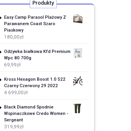
Produkty
Easy Camp Parasol Plażowy Z
Parawanem Coast Szaro
Piaskowy
180,00
zł
Odżywka białkowa Kfd Premium
Wpc 80 700g
69,99
zł
Kross Hexagon Boost 1.0 522
Czarny Czerwony 29 2022
4 699,00
zł
Black Diamond Spodnie
Wspinaczkowe Credo Women -
Sergeant
319,99
zł