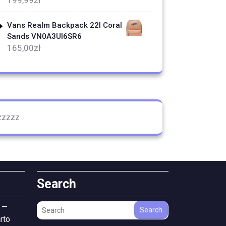
199,99
zł
Vans Realm Backpack 22l Coral
Sands VN0A3UI6SR6
165,00
zł
zzzzz
Search
 —
Search
rto