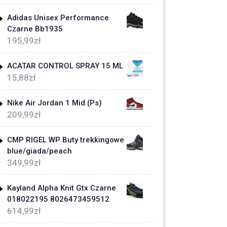
Adidas Unisex Performance
Czarne Bb1935
195,99
zł
ACATAR CONTROL SPRAY 15 ML
15,88
zł
Nike Air Jordan 1 Mid (Ps)
209,99
zł
CMP RIGEL WP Buty trekkingowe
blue/giada/peach
349,99
zł
Kayland Alpha Knit Gtx Czarne
018022195 8026473459512
614,99
zł