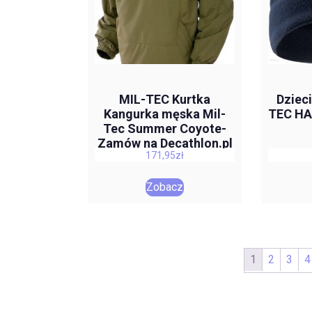
MIL-TEC Kurtka
Dziec
Kangurka męska Mil-
TEC HA
Tec Summer Coyote-
Zamów na Decathlon.pl
171,95
zł
– 30 dni na zwrot –
Khaki
Zobacz
1
2
3
4