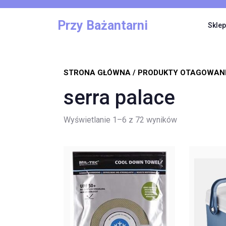
Skip
to
Przy Bażantarni
Sklep
content
STRONA GŁÓWNA
/ PRODUKTY OTAGOWANE
serra palace
Posortowane
Wyświetlanie 1–6 z 72 wyników
według
najnowszych