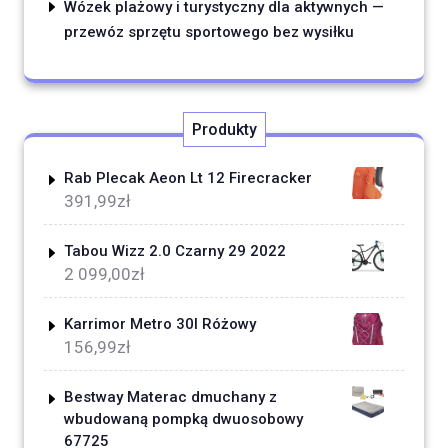
Wózek plażowy i turystyczny dla aktywnych —
przewóz sprzętu sportowego bez wysiłku
Produkty
Rab Plecak Aeon Lt 12 Firecracker
391,99
zł
Tabou Wizz 2.0 Czarny 29 2022
2 099,00
zł
Karrimor Metro 30l Różowy
156,99
zł
Bestway Materac dmuchany z
wbudowaną pompką dwuosobowy
67725