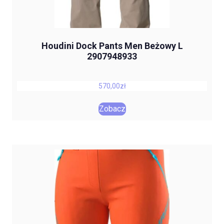
Houdini Dock Pants Men Beżowy L
2907948933
570,00
zł
Zobacz