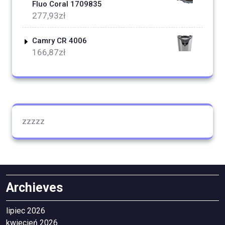
Fluo Coral 1709835
277,93
zł
Camry CR 4006
166,87
zł
zzzzz
Archieves
lipiec 2026
kwiecień 2026