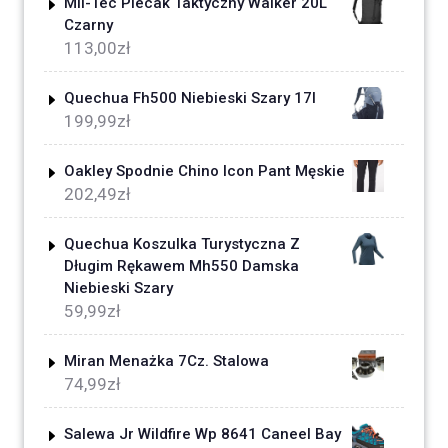
Mil-Tec Plecak Taktyczny Walker 20L
Czarny
113,00
zł
Quechua Fh500 Niebieski Szary 17l
199,99
zł
Oakley Spodnie Chino Icon Pant Męskie
202,49
zł
Quechua Koszulka Turystyczna Z
Długim Rękawem Mh550 Damska
Niebieski Szary
59,99
zł
Miran Menażka 7Cz. Stalowa
74,99
zł
Salewa Jr Wildfire Wp 8641 Caneel Bay