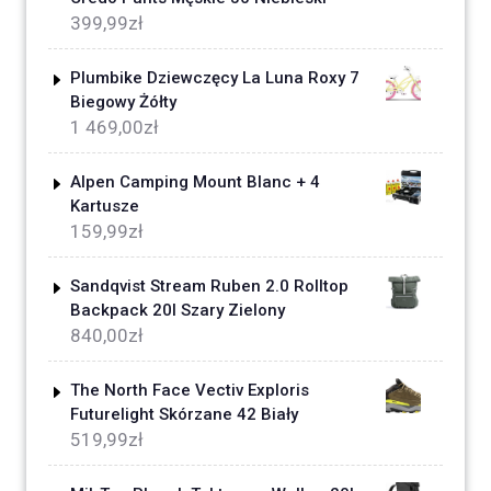
399,99
zł
Plumbike Dziewczęcy La Luna Roxy 7
Biegowy Żółty
1 469,00
zł
Alpen Camping Mount Blanc + 4
Kartusze
159,99
zł
Sandqvist Stream Ruben 2.0 Rolltop
Backpack 20l Szary Zielony
840,00
zł
The North Face Vectiv Exploris
Futurelight Skórzane 42 Biały
519,99
zł