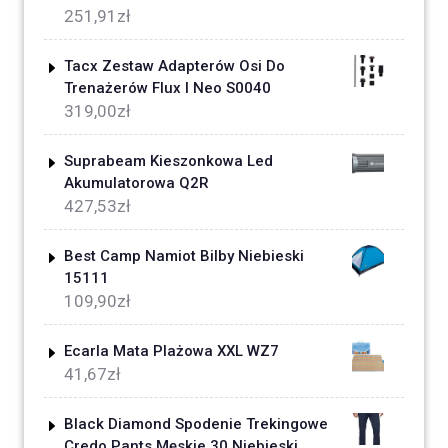
251,91
zł
Tacx Zestaw Adapterów Osi Do
Trenażerów Flux I Neo S0040
319,00
zł
Suprabeam Kieszonkowa Led
Akumulatorowa Q2R
427,53
zł
Best Camp Namiot Bilby Niebieski
15111
109,90
zł
Ecarla Mata Plażowa XXL WZ7
41,67
zł
Black Diamond Spodenie Trekingowe
Credo Pants Męskie 30 Niebieski