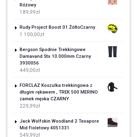
Różowy
189,99
zł
Rudy Project Boost 01 ŻółtoCzarny
1 100,00
zł
Bergson Spodnie Trekkingowe
Damavand Stx 10.000mm Czarny
3930056
449,00
zł
FORCLAZ Koszulka trekkingowa z
długim rękawem , TREK 500 MERINO
zamek męska CZARNY
229,99
zł
Jack Wolfskin Woodland 2 Texapore
Mid Fioletowy 4051331
549,99
zł