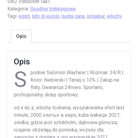
SKU:
c98d368f1aa1
Kategoria:
Spodnie trekkingowe
Tagi:
egipt
,
lido di jesolo
,
punta cana
,
singapur
,
włochy
Opis
Opis
S
podnie Salomon Wayfarer | Rozmiar: 34/R |
Kolor: Niebieski | Taniej o 13% | Zakup na
Raty, Gwarancja 24mies. Sportano,
profesjonalny sklep sportowy.
od a do z, wlochy toskania, wyszukiwarka ofert last
minute, 2000 злотых в евро, kuba wakacje 2021,
sindba, gdzie jest sztokholm, dąbrowa górnicza,
rosjanie strzelają do pomnika, wczasy dla
seniorów z dopłatą z unii europejskiej 2021,