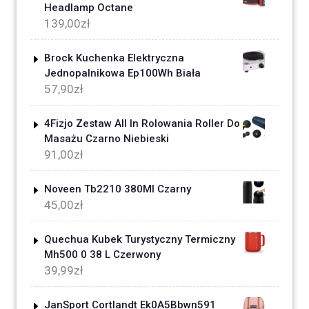
Headlamp Octane
139,00
zł
Brock Kuchenka Elektryczna
Jednopalnikowa Ep100Wh Biała
57,90
zł
4Fizjo Zestaw All In Rolowania Roller Do
Masażu Czarno Niebieski
91,00
zł
Noveen Tb2210 380Ml Czarny
45,00
zł
Quechua Kubek Turystyczny Termiczny
Mh500 0 38 L Czerwony
39,99
zł
JanSport Cortlandt Ek0A5Bbwn591