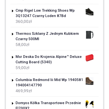
Cmp Rigel Low Trekking Shoes Wp
3Q13247 Czarny Loden 87Bd
360,00
zł
Thermos Szklany Z Jednym Kubkiem
Czarny 500Ml
58,00
zł
Msr Deska Do Krojenia Alpine™ Deluxe
Cutting Board (5340)
59,00
zł
Columbia Redmond Iii Mid Wp 1940581
194004147790
469,99
zł
Domyos Kółka Transportowe Przednie
El700X2