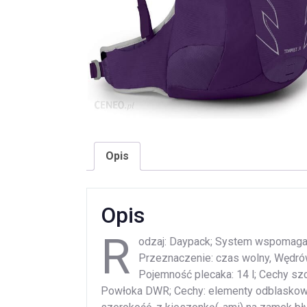
Opis
Opis
R
odzaj: Daypack; System wspomagają
Przeznaczenie: czas wolny, Wędrów
Pojemność plecaka: 14 l; Cechy sz
Powłoka DWR; Cechy: elementy odblaskowe