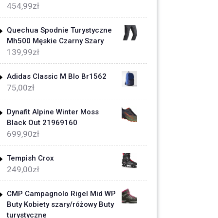
454,99
zł
Quechua Spodnie Turystyczne
Mh500 Męskie Czarny Szary
139,99
zł
Adidas Classic M Blo Br1562
75,00
zł
Dynafit Alpine Winter Moss
Black Out 21969160
699,90
zł
Tempish Crox
249,00
zł
CMP Campagnolo Rigel Mid WP
Buty Kobiety szary/różowy Buty
turystyczne