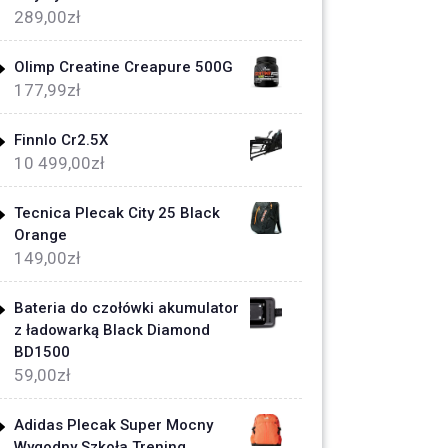
289,00
zł
Olimp Creatine Creapure 500G
177,99
zł
Finnlo Cr2.5X
10 499,00
zł
Tecnica Plecak City 25 Black
Orange
149,00
zł
Bateria do czołówki akumulator
z ładowarką Black Diamond
BD1500
59,00
zł
Adidas Plecak Super Mocny
Wygodny Szkoła Trening