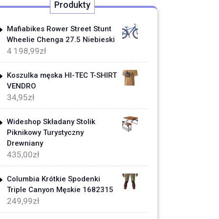
Produkty
Mafiabikes Rower Street Stunt
Wheelie Chenga 27.5 Niebieski
4 198,99
zł
Koszulka męska HI-TEC T-SHIRT
VENDRO
34,95
zł
Wideshop Składany Stolik
Piknikowy Turystyczny
Drewniany
435,00
zł
Columbia Krótkie Spodenki
Triple Canyon Męskie 1682315
249,99
zł