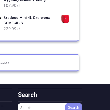
108,90
zł
Bredeco Mini 4L Czerwona
BCMF-4L-S
229,99
zł
zzzzz
Search
 —
Search