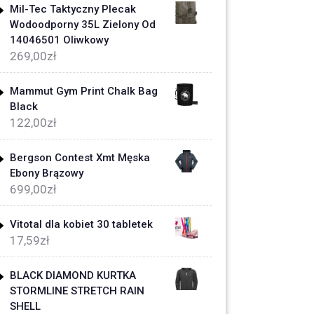
Mil-Tec Taktyczny Plecak
Wodoodporny 35L Zielony Od
14046501 Oliwkowy
269,00
zł
Mammut Gym Print Chalk Bag
Black
122,00
zł
Bergson Contest Xmt Męska
Ebony Brązowy
699,00
zł
Vitotal dla kobiet 30 tabletek
17,59
zł
BLACK DIAMOND KURTKA
STORMLINE STRETCH RAIN
SHELL