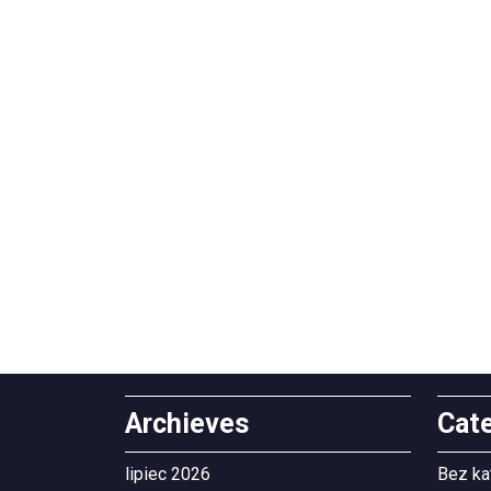
Archieves
Cat
lipiec 2026
Bez ka