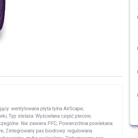
cy: wentylowana płyta tylna AirScape;
ki; Typ stelaża: Wyściełana część pleców;
czególne: Nie zawiera PFC; Powierzchnia powlekana:
; Zintegrowany pas biodrowy: regulowana