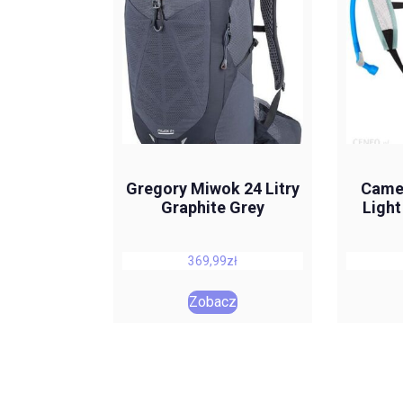
Gregory Miwok 24 Litry
Came
Graphite Grey
Light
369,99
zł
Zobacz