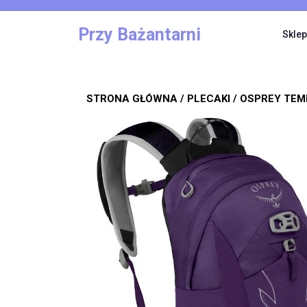
Skip
to
Przy Bażantarni
Sklep
content
STRONA GŁÓWNA
/
PLECAKI
/ OSPREY TEM