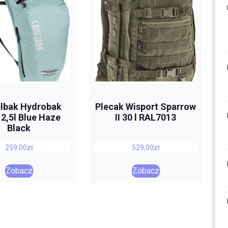
lbak Hydrobak
Plecak Wisport Sparrow
 2,5l Blue Haze
II 30 l RAL7013
Black
259,00
zł
529,00
zł
Zobacz
Zobacz