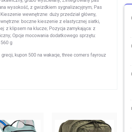
yskawiczny, grubo wyściełany; Zintegrowany pas
ana wysokość, z gwizdkiem sygnalizacyjnym; Pas
k; Kieszenie wewnętrzne: duży przedział główny,
wnętrzne: boczne kieszenie z elastycznej siatki,
ej: z klipsem na klucze; Pozycja zamykająca: z
iczny; Opcje mocowania dodatkowego sprzętu:
 560 g
o grecji, kupon 500 na wakacje, three corners fayrouz