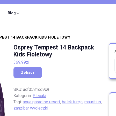
Blog
PEST 14 BACKPACK KIDS FIOLETOWY
Osprey Tempest 14 Backpack
Kids Fioletowy
369,99
zł
Zobacz
SKU:
acf0581cd9c9
Kategoria:
Plecaki
Tagi:
aqua paradise resort
,
belek turcja
,
mauritius
,
zanzibar wycieczki