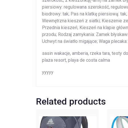
szerokość, z kieszonką(-ami) na zamek bł
piersiowy: regulowana szerokość, regulow
biodrowy: tak; Pas na klatkę piersiową: ta
Wewnętrzna kieszeń z siatki; Kieszenie ze
Przednia kieszeń; Kieszeń na klapie główn
przodu; Rodzaj zamykania: Zamek błyskaw
Uchwyt na światło migające; Waga plecaka:
sasin wakacje, amberia, rzeka tara, testy d
plaza resort, playa de costa calma
yyyyy
Related products