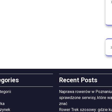
egories
Recent Posts
tegorii
Naprawa rowerów w Poznaniu
sprawdzone serwisy, które wa
yka
znać
zynek
Rower Trek szosowy: gdzie ku