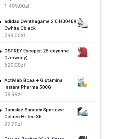
1 499,00
zł
adidas Ownthegame 2 0 H00469
Cwhite Cblack
299,00
zł
OSPREY Escapist 25 cayenne
Czerwony)
620,00
zł
Activlab Bcaa + Glutamina
Instant Pharma 500G
58,99
zł
Damskie Sandały Sportowe
Celneo Hi-tec 36
99,99
zł