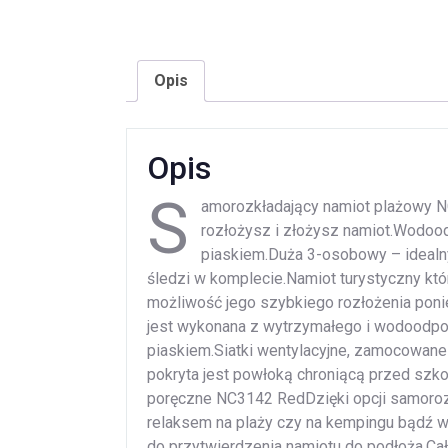
Opis
Opis
S
amorozkładający namiot plażowy N
rozłożysz i złożysz namiot.Wodoo
piaskiem.Duża 3-osobowy – idealny
śledzi w komplecie.Namiot turystyczny któr
możliwość jego szybkiego rozłożenia poni
jest wykonana z wytrzymałego i wodoodpo
piaskiem.Siatki wentylacyjne, zamocowane
pokryta jest powłoką chroniącą przed sz
poręczne NC3142 RedDzięki opcji samoroz
relaksem na plaży czy na kempingu bądź w
do przytwierdzenia namiotu do podłoża.C