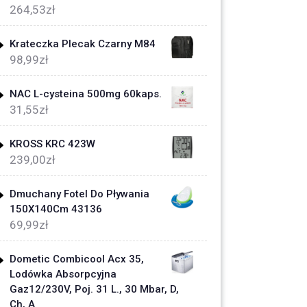
264,53
zł
Krateczka Plecak Czarny M84
98,99
zł
NAC L-cysteina 500mg 60kaps.
31,55
zł
KROSS KRC 423W
239,00
zł
Dmuchany Fotel Do Pływania
150X140Cm 43136
69,99
zł
Dometic Combicool Acx 35,
Lodówka Absorpcyjna
Gaz12/230V, Poj. 31 L., 30 Mbar, D,
Ch, A