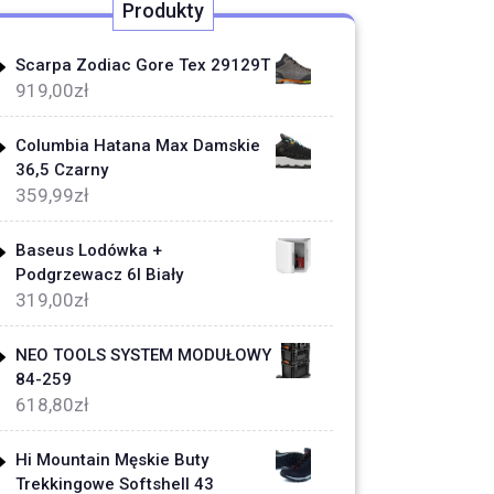
Produkty
Scarpa Zodiac Gore Tex 29129T
919,00
zł
Columbia Hatana Max Damskie
36,5 Czarny
359,99
zł
Baseus Lodówka +
Podgrzewacz 6l Biały
319,00
zł
NEO TOOLS SYSTEM MODUŁOWY
84-259
618,80
zł
Hi Mountain Męskie Buty
Trekkingowe Softshell 43