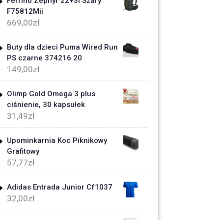
Ferrino Zephyr 22+3l Szary
F75812Mii
669,00
zł
Buty dla dzieci Puma Wired Run
PS czarne 374216 20
149,00
zł
Olimp Gold Omega 3 plus
ciśnienie, 30 kapsułek
31,49
zł
Upominkarnia Koc Piknikowy
Grafitowy
57,77
zł
Adidas Entrada Junior Cf1037
32,00
zł