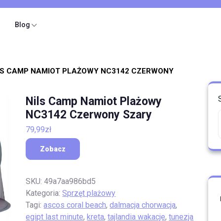
Blog
LS CAMP NAMIOT PLAŻOWY NC3142 CZERWONY
Nils Camp Namiot Plażowy
NC3142 Czerwony Szary
79,99
zł
Zobacz
SKU:
49a7aa986bd5
Kategoria:
Sprzęt plażowy
Tagi:
ascos coral beach
,
dalmacja chorwacja
,
egipt last minute
,
kreta
,
tajlandia wakacje
,
tunezja