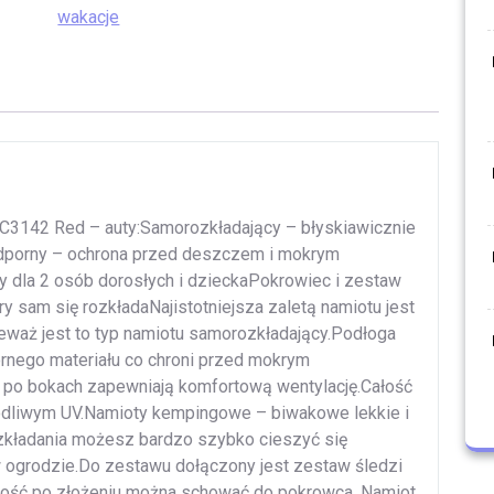
wakacje
C3142 Red – auty:Samorozkładający – błyskiawicznie
dporny – ochrona przed deszczem i mokrym
 dla 2 osób dorosłych i dzieckaPokrowiec i zestaw
y sam się rozkładaNajistotniejsza zaletą namiotu jest
eważ jest to typ namiotu samorozkładający.Podłoga
rnego materiału co chroni przed mokrym
 po bokach zapewniają komfortową wentylację.Całość
kodliwym UV.Namioty kempingowe – biwakowe lekkie i
kładania możesz bardzo szybko cieszyć się
 ogrodzie.Do zestawu dołączony jest zestaw śledzi
ałość po złożeniu można schować do pokrowca. Namiot