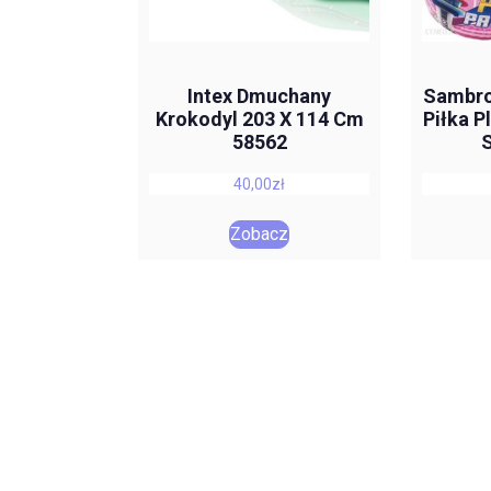
Intex Dmuchany
Sambr
Krokodyl 203 X 114 Cm
Piłka P
58562
40,00
zł
Zobacz