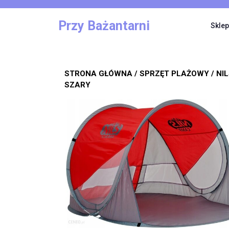
Skip
to
Przy Bażantarni
Sklep
content
STRONA GŁÓWNA
/
SPRZĘT PLAŻOWY
/ NI
SZARY