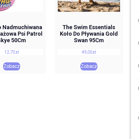
o Nadmuchiwana
The Swim Essentials
lażowa Psi Patrol
Koło Do Pływania Gold
Skye 50Cm
Swan 95Cm
12,73
zł
49,00
zł
Zobacz
Zobacz