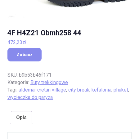
4F H4Z21 Obmh258 44
472,23
zł
Zobacz
SKU:
b9b53b46f171
Kategoria:
Buty trekkingowe
Tagi:
aldemar cretan village
,
city break
,
kefalonia
,
phuket
,
wycieczka do paryża
Opis