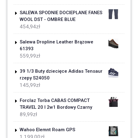
SALEWA SPODNIE DOCIEPLANE FANES
WOOL DST - OMBRE BLUE
454,94
zł
Salewa Dropline Leather Brązowe
61393
559,99
zł
39 1/3 Buty dziecięce Adidas Tensaur
rzepy S24050
145,99
zł
Forclaz Torba CABAS COMPACT
TRAVEL 20 l 2w1 Bordowy Czarny
89,99
zł
Wahoo Elemnt Roam GPS
1 199,00
zł