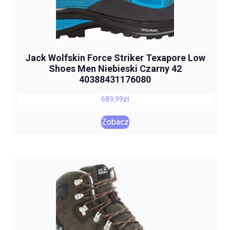
Jack Wolfskin Force Striker Texapore Low
Shoes Men Niebieski Czarny 42
40388431176080
689,99
zł
Zobacz