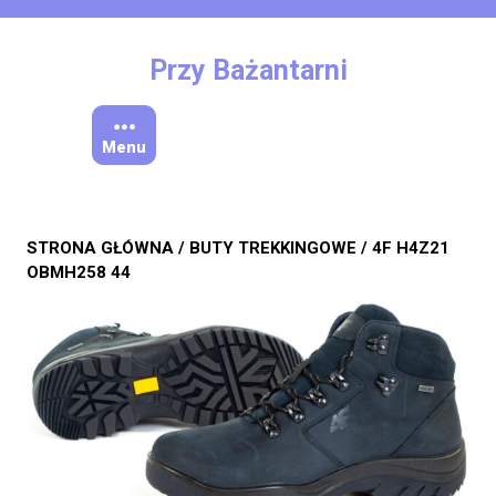
Skip
to
content
Przy Bażantarni
Menu
STRONA GŁÓWNA
/
BUTY TREKKINGOWE
/ 4F H4Z21
OBMH258 44