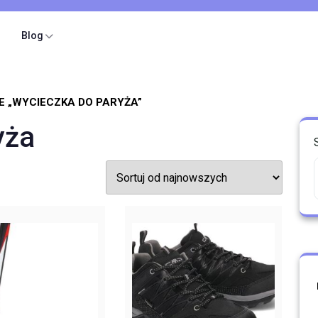
Blog
 „WYCIECZKA DO PARYŻA”
yża