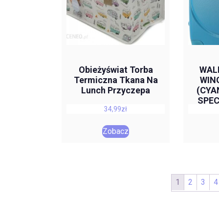
Obieżyświat Torba
WAL
Termiczna Tkana Na
WIN
Lunch Przyczepa
(CYA
SPEC
34,99
zł
Zobacz
1
2
3
4