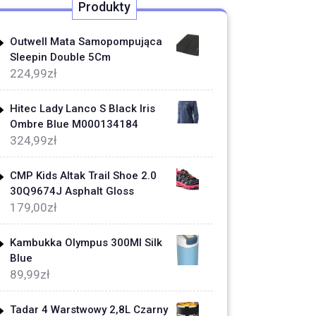
Produkty
Outwell Mata Samopompująca
Sleepin Double 5Cm
224,99
zł
Hitec Lady Lanco S Black Iris
Ombre Blue M000134184
324,99
zł
CMP Kids Altak Trail Shoe 2.0
30Q9674J Asphalt Gloss
179,00
zł
Kambukka Olympus 300Ml Silk
Blue
89,99
zł
Tadar 4 Warstwowy 2,8L Czarny