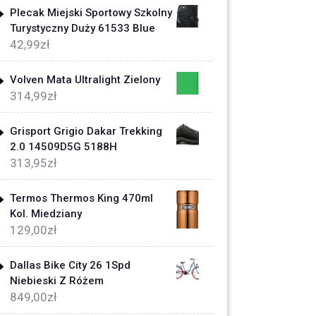
Plecak Miejski Sportowy Szkolny
Turystyczny Duży 61533 Blue
42,99
zł
Volven Mata Ultralight Zielony
314,99
zł
Grisport Grigio Dakar Trekking
2.0 14509D5G 5188H
313,95
zł
Termos Thermos King 470ml
Kol. Miedziany
129,00
zł
Dallas Bike City 26 1Spd
Niebieski Z Różem
849,00
zł