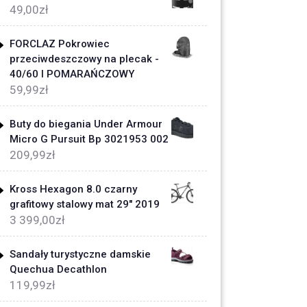
49,00
zł
FORCLAZ Pokrowiec
przeciwdeszczowy na plecak -
40/60 l POMARAŃCZOWY
59,99
zł
Buty do biegania Under Armour
Micro G Pursuit Bp 3021953 002
209,99
zł
Kross Hexagon 8.0 czarny
grafitowy stalowy mat 29" 2019
3 399,00
zł
Sandały turystyczne damskie
Quechua Decathlon
119,99
zł