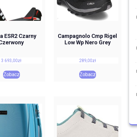
ia ESR2 Czarny
Campagnolo Cmp Rigel
Czerwony
Low Wp Nero Grey
3 693,00
zł
289,00
zł
Zobacz
Zobacz