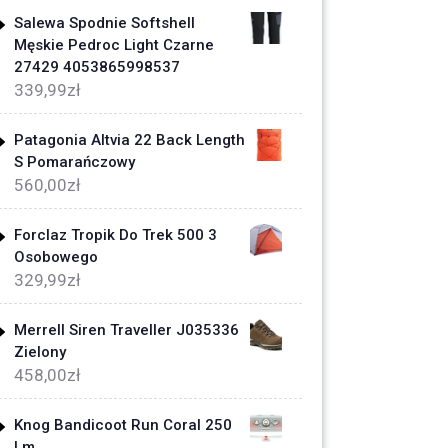
Salewa Spodnie Softshell
Męskie Pedroc Light Czarne
27429 4053865998537
339,99
zł
Patagonia Altvia 22 Back Length
S Pomarańczowy
560,00
zł
Forclaz Tropik Do Trek 500 3
Osobowego
329,99
zł
Merrell Siren Traveller J035336
Zielony
458,00
zł
Knog Bandicoot Run Coral 250
Lm