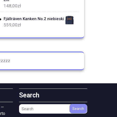
148,00
zł
Fjällräven Kanken No.2 niebieski
559,00
zł
zzzzz
Search
 —
Search
rto