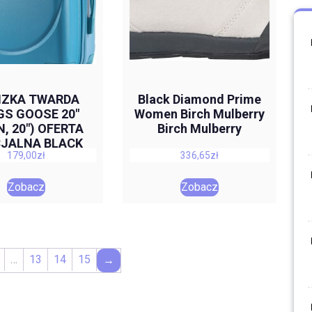
IZKA TWARDA
Black Diamond Prime
GS GOOSE 20″
Women Birch Mulberry
N, 20″) OFERTA
Birch Mulberry
JALNA BLACK
179,00
zł
336,65
zł
WEEK
Zobacz
Zobacz
…
13
14
15
→