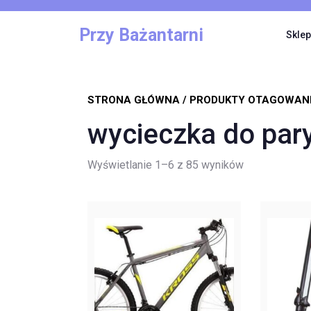
Skip
to
Przy Bażantarni
Sklep
content
STRONA GŁÓWNA
/ PRODUKTY OTAGOWANE
wycieczka do par
Posortowane
Wyświetlanie 1–6 z 85 wyników
według
najnowszych