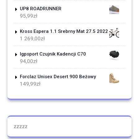
UP8 ROADRUNNER
95,99
zł
Kross Espera 1.1 Srebrny Mat 27.5 2022
1 269,00
zł
Igpsport Czujnik Kadencji C70
94,00
zł
Forclaz Unisex Desert 900 Beżowy
149,99
zł
zzzzz