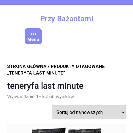
Skip
to
content
Przy Bażantarni
Menu
STRONA GŁÓWNA
/ PRODUKTY OTAGOWANE
„TENERYFA LAST MINUTE”
teneryfa last minute
Posortowane
Wyświetlanie 1–6 z 66 wyników
według
najnowszych