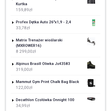
Kurtka
159,89
zł
Profex Dętka Auto 26"x1,9 - 2,4
33,78
zł
Matrix Trenażer wioślarski
(MXROWER16)
8 299,00
zł
Alpinus Brasill Oliwka Js43583
319,00
zł
Mammut Gym Print Chalk Bag Black
122,00
zł
Decathlon Czołówka Onnight 100
34,99
zł