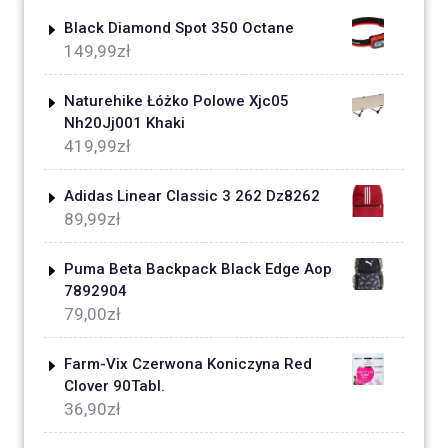
Black Diamond Spot 350 Octane
149,99
zł
Naturehike Łóżko Polowe Xjc05
Nh20Jj001 Khaki
419,99
zł
Adidas Linear Classic 3 262 Dz8262
89,99
zł
Puma Beta Backpack Black Edge Aop
7892904
79,00
zł
Farm-Vix Czerwona Koniczyna Red
Clover 90Tabl.
36,90
zł