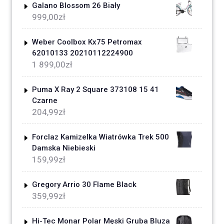
Galano Blossom 26 Biały
999,00
zł
Weber Coolbox Kx75 Petromax
62010133 20210112224900
1 899,00
zł
Puma X Ray 2 Square 373108 15 41
Czarne
204,99
zł
Forclaz Kamizelka Wiatrówka Trek 500
Damska Niebieski
159,99
zł
Gregory Arrio 30 Flame Black
359,99
zł
Hi-Tec Monar Polar Męski Gruba Bluza