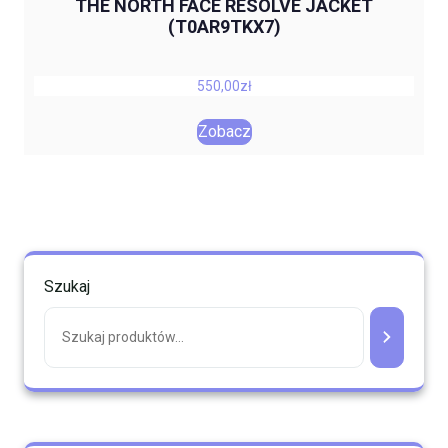
THE NORTH FACE RESOLVE JACKET
(T0AR9TKX7)
550,00
zł
Zobacz
Szukaj