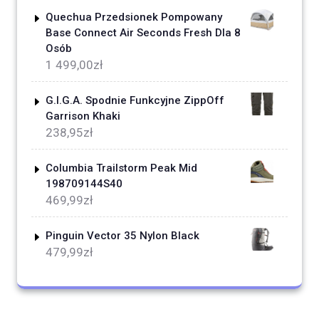
Quechua Przedsionek Pompowany
Base Connect Air Seconds Fresh Dla 8
Osób
1 499,00
zł
G.I.G.A. Spodnie Funkcyjne ZippOff
Garrison Khaki
238,95
zł
Columbia Trailstorm Peak Mid
198709144S40
469,99
zł
Pinguin Vector 35 Nylon Black
479,99
zł