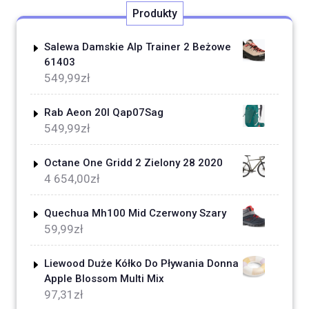
Produkty
Salewa Damskie Alp Trainer 2 Beżowe
61403
549,99
zł
Rab Aeon 20l Qap07Sag
549,99
zł
Octane One Gridd 2 Zielony 28 2020
4 654,00
zł
Quechua Mh100 Mid Czerwony Szary
59,99
zł
Liewood Duże Kółko Do Pływania Donna
Apple Blossom Multi Mix
97,31
zł