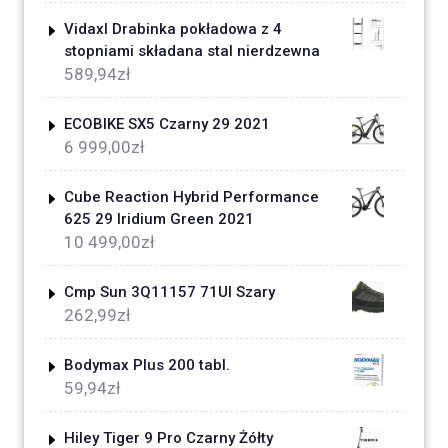
Vidaxl Drabinka pokładowa z 4
stopniami składana stal nierdzewna
589,94
zł
ECOBIKE SX5 Czarny 29 2021
6 999,00
zł
Cube Reaction Hybrid Performance
625 29 Iridium Green 2021
10 499,00
zł
Cmp Sun 3Q11157 71Ul Szary
262,99
zł
Bodymax Plus 200 tabl.
59,94
zł
Hiley Tiger 9 Pro Czarny Żółty