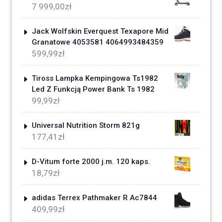
7 999,00
zł
Jack Wolfskin Everquest Texapore Mid
Granatowe 4053581 4064993484359
599,99
zł
Tiross Lampka Kempingowa Ts1982
Led Z Funkcją Power Bank Ts 1982
99,99
zł
Universal Nutrition Storm 821g
177,41
zł
D-Vitum forte 2000 j.m. 120 kaps.
18,79
zł
adidas Terrex Pathmaker R Ac7844
409,99
zł