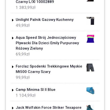
Czarny L/Xl 10002889
1 383,99
zł
Unilight Palnik Gazowy Kuchenny
49,99
zł
Aqua Speed Strój Jednoczęściowy
Pływacki Dla Dzieci Emily Purpurowy
Różowy Zielony
69,99
zł
Forclaz Spodenki Trekkingowe Męskie
Mt500 Czarny Szary
99,99
zł
Camp Minima Sl II Blue
1 104,99
zł
Jack Wolfskin Force Striker Texapore