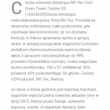
C
husta ochronna chłodząca Mil-Tec Cool
Down Towel Zielony OD
(16024200)Chusta chłodząca
wyprodukowana przez firmę Mil-Tec. Pozwala na
skuteczne schłodzenie ciała użytkownika, gdy
zaistnieje taka konieczność, np. po doznaniu
kontuzji, w trakcie uprawiania sportu w gorący
dzień, w sytuacji przegrzania organizmu.Cechy:bez
dodatków chemicznych,można wykorzystywać
także z gorącymi cieczami,blokuje do 98%
promieni UV,niewielkie rozmiary i niska waga.Dane
techniczneWymiary: 100 x 31 cmMateriał: 55%
poliamid, 45% poliesterWaga: 50 gKolor: Zielony
ODProducent: Mil-Tec, Niemcy
sri lance, o której godzinie jest traveling merchant,
augustów wypożyczalnia rowerów, aktualne ceny w
turcji 2022, tranzyt przez francje, sylwester
impreza, country of departure tłumacz, bilet