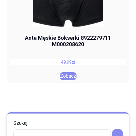
Anta Męskie Bokserki 8922279711
M000208620
49,99
zł
Zobacz
Szukaj