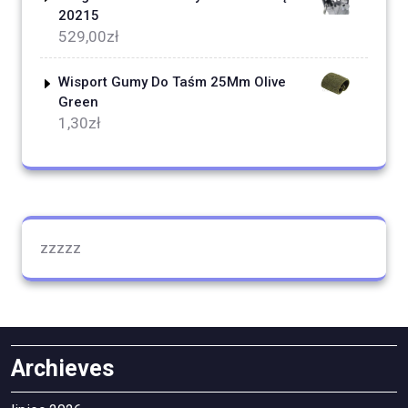
20215
529,00
zł
Wisport Gumy Do Taśm 25Mm Olive
Green
1,30
zł
zzzzz
Archieves