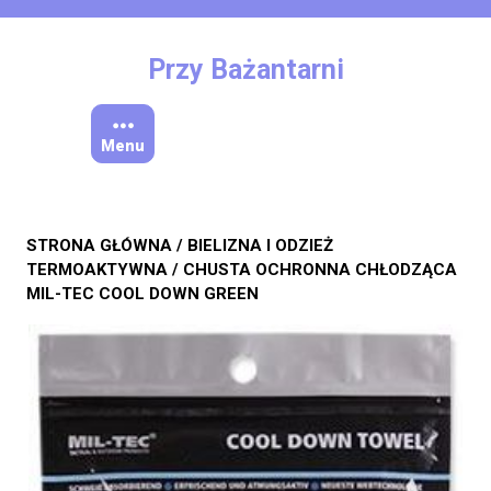
Skip
to
content
Przy Bażantarni
Menu
STRONA GŁÓWNA
/
BIELIZNA I ODZIEŻ
TERMOAKTYWNA
/ CHUSTA OCHRONNA CHŁODZĄCA
MIL-TEC COOL DOWN GREEN