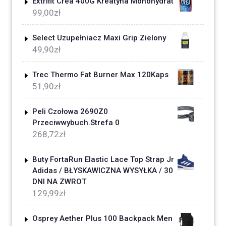
Extrifit Crea 400G Kreatyna Monohydrat
99,00
zł
Select Uzupełniacz Maxi Grip Zielony
49,90
zł
Trec Thermo Fat Burner Max 120Kaps
51,90
zł
Peli Czołowa 2690Z0
Przeciwwybuch.Strefa 0
268,72
zł
Buty FortaRun Elastic Lace Top Strap Jr
Adidas / BŁYSKAWICZNA WYSYŁKA / 30
DNI NA ZWROT
129,99
zł
Osprey Aether Plus 100 Backpack Men