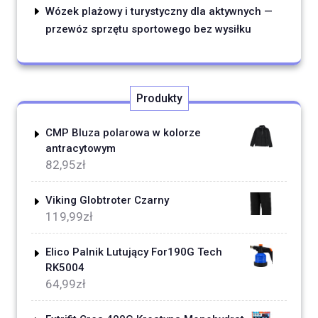
Wózek plażowy i turystyczny dla aktywnych —
przewóz sprzętu sportowego bez wysiłku
Produkty
CMP Bluza polarowa w kolorze
antracytowym
82,95
zł
Viking Globtroter Czarny
119,99
zł
Elico Palnik Lutujący For190G Tech
RK5004
64,99
zł