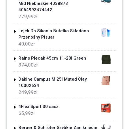
Mid Niebieskie 4038873
4064993474442
779,99
zł
Lejek Do Sikania Butelka Składana
Przenośny Pisuar
40,00
zł
Rains Plecak 45cm 11-20l Green
374,00
zł
Dakine Campus M 25l Muted Clay
10002634
249,99
zł
4Flex Sport 30 sasz
65,99
zł
Berger & Schröter Szybkie Zamknięcie