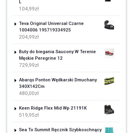
L
104,99
zł
Teva Original Universal Czarne
1004006 195719334925
204,99
zł
Buty do biegania Saucony W Terenie
Męskie Peregrine 12
729,99
zł
Abarqs Ponton Wędkarski Dmuchany
340X142Cm
480,00
zł
Keen Ridge Flex Mid Wp 21191K
519,95
zł
Sea To Summit Ręcznik Szybkoschnący