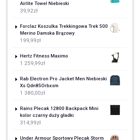
Airlite Towel Niebieski
39,92
zł
Forclaz Koszulka Trekkingowa Trek 500
Merino Damska Brązowy
199,99
zł
Hertz Fitness Maximo
1 259,99
zł
Rab Electron Pro Jacket Men Niebieski
Xs Qdn85Orbxsm
1 380,00
zł
Rains Plecak 12800 Backpack Mini
kolor czarny duży gładki
314,99
zł
Under Armour Sportowy Plecak Storm