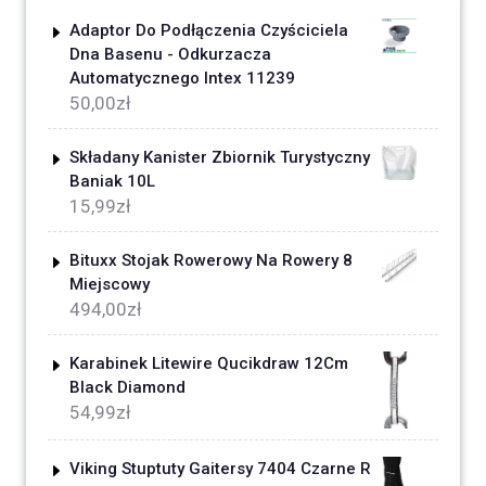
Adaptor Do Podłączenia Czyściciela
Dna Basenu - Odkurzacza
Automatycznego Intex 11239
50,00
zł
Składany Kanister Zbiornik Turystyczny
Baniak 10L
15,99
zł
Bituxx Stojak Rowerowy Na Rowery 8
Miejscowy
494,00
zł
Karabinek Litewire Qucikdraw 12Cm
Black Diamond
54,99
zł
Viking Stuptuty Gaitersy 7404 Czarne R