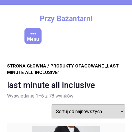
Skip
to
content
Przy Bażantarni
Menu
STRONA GŁÓWNA
/ PRODUKTY OTAGOWANE „LAST
MINUTE ALL INCLUSIVE”
last minute all inclusive
Posortowane
Wyświetlanie 1–6 z 78 wyników
według
najnowszych