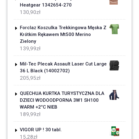
Heatgear 1342654-270
130,90
zł
Forclaz Koszulka Trekkingowa Męska Z
Krótkim Rękawem Mt500 Merino
Zielony
139,99
zł
Mil-Tec Plecak Assault Laser Cut Large
36 L Black (14002702)
205,95
zł
QUECHUA KURTKA TURYSTYCZNA DLA
DZIECI WODOODPORNA 3W1 SH100
WARM +2°C NIEB
189,99
zł
VIGOR UP ! 30 tabl.
15,28
zł