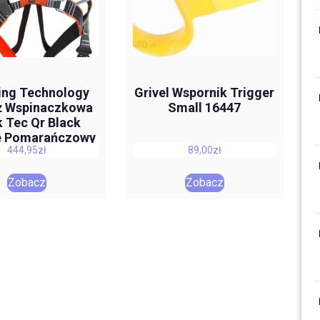
ing Technology
Grivel Wspornik Trigger
ż Wspinaczkowa
Small 16447
 Tec Qr Black
e Pomarańczowy
444,95
zł
89,00
zł
Żółty
Zobacz
Zobacz