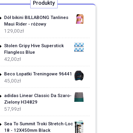
Produkty
Dół bikini BILLABONG Tanlines
Maui Rider - różowy
129,00
zł
Stolen Gripy Hive Superstick
Flangless Blue
42,00
zł
Beco Łopatki Treningowe 96441
45,00
zł
adidas Linear Classic Da Szaro-
Zielony H34829
57,99
zł
Sea To Summit Troki Stretch-Loc
18 - 12X450mm Black