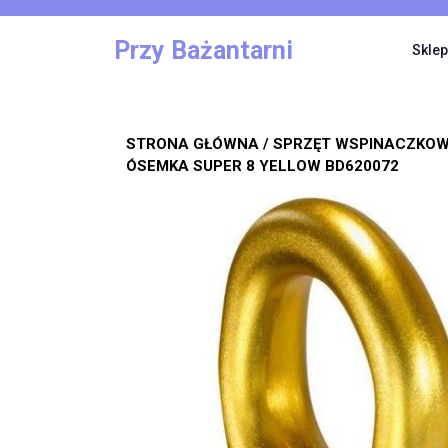
Skip
to
Przy Bażantarni
Sklep
content
STRONA GŁÓWNA
/
SPRZĘT WSPINACZKO
ÓSEMKA SUPER 8 YELLOW BD620072