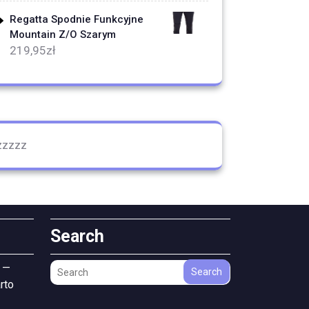
Regatta Spodnie Funkcyjne
Mountain Z/O Szarym
219,95
zł
zzzzz
Search
 —
Search
rto