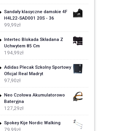
Sandały klasyczne damskie 4F
H4L22-SAD001 20S - 36
99,99
zł
Intertec Blokada Składana Z
Uchwytem 85 Cm
194,99
zł
Adidas Plecak Szkolny Sportowy
Oficjal Real Madryt
97,90
zł
Neo Czołowa Akumulatorowo
Bateryjna
127,29
zł
Spokey Kije Nordic Walking
79,99
zł