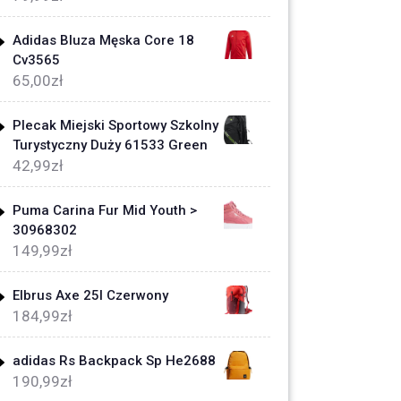
Adidas Bluza Męska Core 18
Cv3565
65,00
zł
Plecak Miejski Sportowy Szkolny
Turystyczny Duży 61533 Green
42,99
zł
Puma Carina Fur Mid Youth >
30968302
149,99
zł
Elbrus Axe 25l Czerwony
184,99
zł
adidas Rs Backpack Sp He2688
190,99
zł