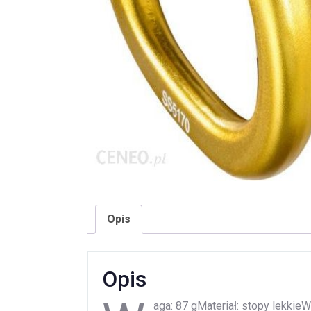
Opis
Opis
aga: 87 gMateriał: stopy lekkie