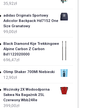
35,92
zł
adidas Originals Sportowy
Adicolor Backpack Hd7152 One
Size Granatowy
99,00
zł
Black Diamond Kije Trekkingowe
Alpine Carbon Z Carbon
Bd1122020000
696,47
zł
Olimp Shaker 700Ml Niebieski
12,90
zł
Wozinsky 2X Wodoodporna
Sakwa Na Bagażnik 25L
Czerwony Wbb24Re
399,00
zł