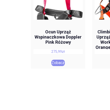
Ocun Uprząż
Climb
Wspinaczkowa Doppler
Uprzą
Pink Różowy
Work
Orang
275,99
zł
Zobacz