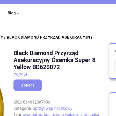
Blog
WY
/ BLACK DIAMOND PRZYRZĄD ASEKURACYJNY
Black Diamond Przyrząd
Asekuracyjny Ósemka Super 8
Yellow BD620072
76,79
zł
Zobacz
SKU:
8a4b320a743d
Kategoria:
Sprzęt wspinaczkowy
Tagi:
cypr pafos
,
last minute wakacje
,
portugalia