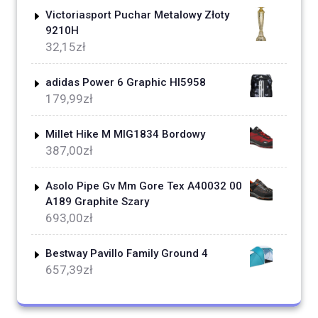
Victoriasport Puchar Metalowy Złoty
9210H
32,15
zł
adidas Power 6 Graphic HI5958
179,99
zł
Millet Hike M MIG1834 Bordowy
387,00
zł
Asolo Pipe Gv Mm Gore Tex A40032 00
A189 Graphite Szary
693,00
zł
Bestway Pavillo Family Ground 4
657,39
zł