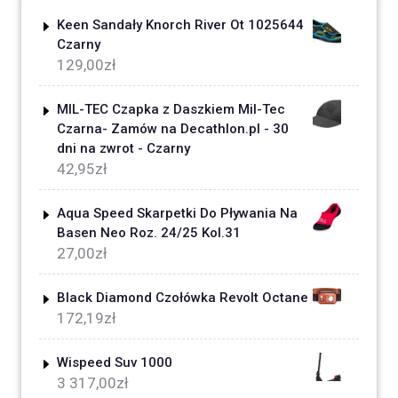
Keen Sandały Knorch River Ot 1025644
Czarny
129,00
zł
MIL-TEC Czapka z Daszkiem Mil-Tec
Czarna- Zamów na Decathlon.pl - 30
dni na zwrot - Czarny
42,95
zł
Aqua Speed Skarpetki Do Pływania Na
Basen Neo Roz. 24/25 Kol.31
27,00
zł
Black Diamond Czołówka Revolt Octane
172,19
zł
Wispeed Suv 1000
3 317,00
zł