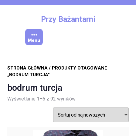
Skip
to
content
Przy Bażantarni
Menu
STRONA GŁÓWNA
/ PRODUKTY OTAGOWANE
„BODRUM TURCJA”
bodrum turcja
Posortowane
Wyświetlanie 1–6 z 92 wyników
według
najnowszych