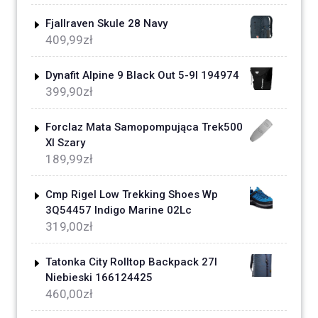
Fjallraven Skule 28 Navy
409,99
zł
Dynafit Alpine 9 Black Out 5-9l 194974
399,90
zł
Forclaz Mata Samopompująca Trek500
Xl Szary
189,99
zł
Cmp Rigel Low Trekking Shoes Wp
3Q54457 Indigo Marine 02Lc
319,00
zł
Tatonka City Rolltop Backpack 27l
Niebieski 166124425
460,00
zł