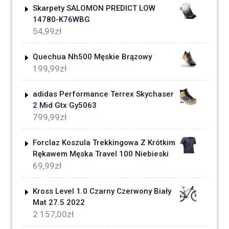
Skarpety SALOMON PREDICT LOW
14780-K76WBG
54,99
zł
Quechua Nh500 Męskie Brązowy
199,99
zł
adidas Performance Terrex Skychaser
2 Mid Gtx Gy5063
799,99
zł
Forclaz Koszula Trekkingowa Z Krótkim
Rękawem Męska Travel 100 Niebieski
69,99
zł
Kross Level 1.0 Czarny Czerwony Biały
Mat 27.5 2022
2 157,00
zł