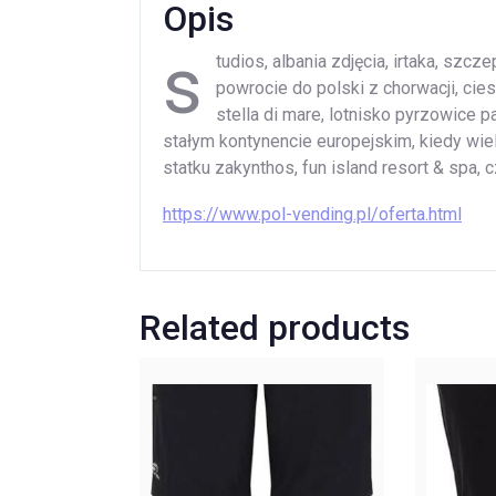
Opis
s
tudios, albania zdjęcia, irtaka, szc
powrocie do polski z chorwacji, cie
stella di mare, lotnisko pyrzowice p
stałym kontynencie europejskim, kiedy wiel
statku zakynthos, fun island resort & spa,
https://www.pol-vending.pl/oferta.html
Related products