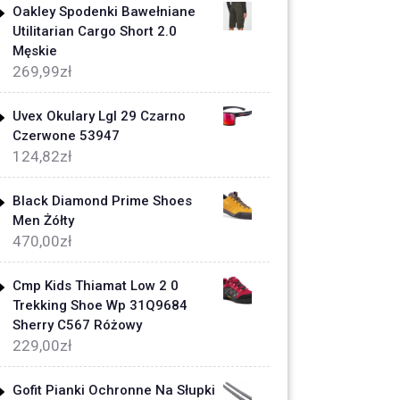
Oakley Spodenki Bawełniane
Utilitarian Cargo Short 2.0
Męskie
269,99
zł
Uvex Okulary Lgl 29 Czarno
Czerwone 53947
124,82
zł
Black Diamond Prime Shoes
Men Żółty
470,00
zł
Cmp Kids Thiamat Low 2 0
Trekking Shoe Wp 31Q9684
Sherry C567 Różowy
229,00
zł
Gofit Pianki Ochronne Na Słupki