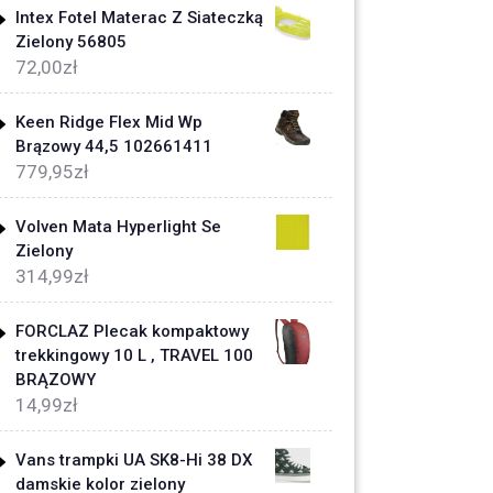
Intex Fotel Materac Z Siateczką
Zielony 56805
72,00
zł
Keen Ridge Flex Mid Wp
Brązowy 44,5 102661411
779,95
zł
Volven Mata Hyperlight Se
Zielony
314,99
zł
FORCLAZ Plecak kompaktowy
trekkingowy 10 L , TRAVEL 100
BRĄZOWY
14,99
zł
Vans trampki UA SK8-Hi 38 DX
damskie kolor zielony