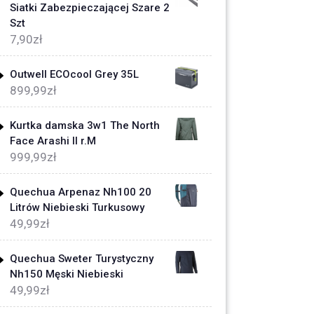
Siatki Zabezpieczającej Szare 2
Szt
7,90
zł
Outwell ECOcool Grey 35L
899,99
zł
Kurtka damska 3w1 The North
Face Arashi II r.M
999,99
zł
Quechua Arpenaz Nh100 20
Litrów Niebieski Turkusowy
49,99
zł
Quechua Sweter Turystyczny
Nh150 Męski Niebieski
49,99
zł