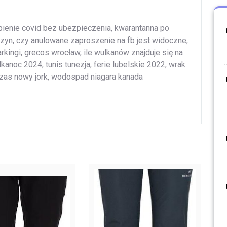
zepienie covid bez ubezpieczenia, kwarantanna po
szyn, czy anulowane zaproszenie na fb jest widoczne,
arkingi, grecos wrocław, ile wulkanów znajduje się na
kanoc 2024, tunis tunezja, ferie lubelskie 2022, wrak
 czas nowy jork, wodospad niagara kanada