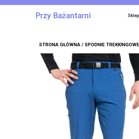
Skip
to
Przy Bażantarni
Sklep
content
STRONA GŁÓWNA
/
SPODNIE TREKKINGOW