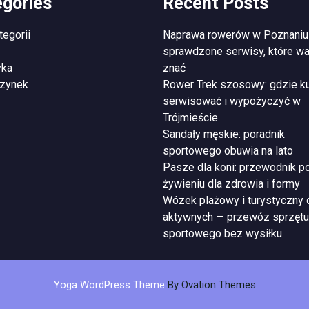
egories
Recent Posts
tegorii
Naprawa rowerów w Poznaniu
sprawdzone serwisy, które wa
yka
znać
zynek
Rower Trek szosowy: gdzie ku
serwisować i wypożyczyć w
Trójmieście
Sandały męskie: poradnik
sportowego obuwia na lato
Pasze dla koni: przewodnik p
żywieniu dla zdrowia i formy
Wózek plażowy i turystyczny 
aktywnych — przewóz sprzętu
sportowego bez wysiłku
Yoga WordPress Theme
By Ovation Themes