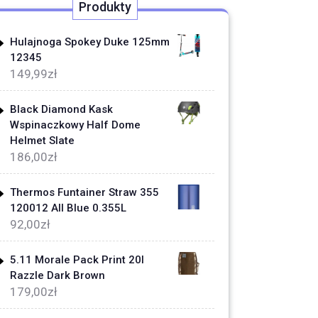
Produkty
Hulajnoga Spokey Duke 125mm
12345
149,99
zł
Black Diamond Kask
Wspinaczkowy Half Dome
Helmet Slate
186,00
zł
Thermos Funtainer Straw 355
120012 All Blue 0.355L
92,00
zł
5.11 Morale Pack Print 20l
Razzle Dark Brown
179,00
zł