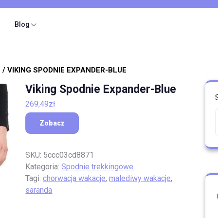
Blog
E
/ VIKING SPODNIE EXPANDER-BLUE
Viking Spodnie Expander-Blue
269,49
zł
Zobacz
SKU:
5ccc03cd8871
Kategoria:
Spodnie trekkingowe
Tagi:
chorwacja wakacje
,
malediwy wakacje
,
saranda