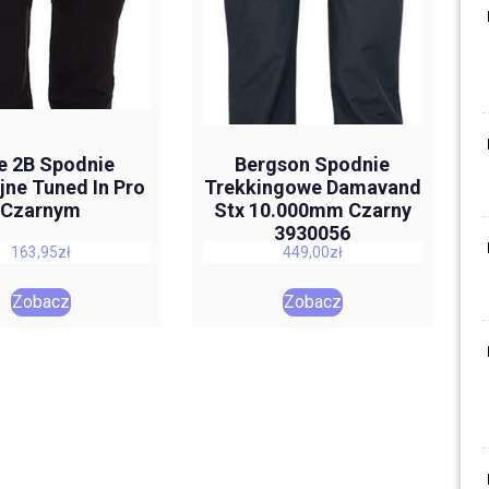
e 2B Spodnie
Bergson Spodnie
jne Tuned In Pro
Trekkingowe Damavand
Czarnym
Stx 10.000mm Czarny
3930056
163,95
zł
449,00
zł
Zobacz
Zobacz