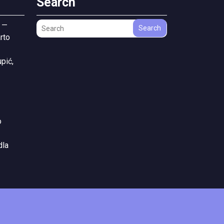
Search
 —
Search
rto
pić,
o
dla