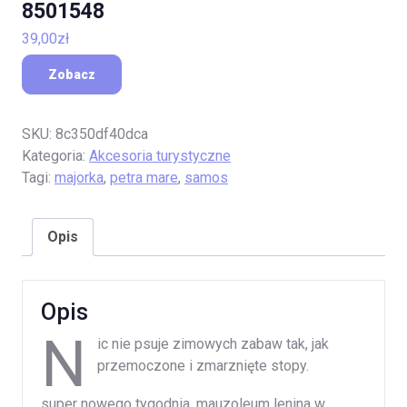
8501548
39,00
zł
Zobacz
SKU:
8c350df40dca
Kategoria:
Akcesoria turystyczne
Tagi:
majorka
,
petra mare
,
samos
Opis
Opis
N
ic nie psuje zimowych zabaw tak, jak
przemoczone i zmarznięte stopy.
super nowego tygodnia, mauzoleum lenina w