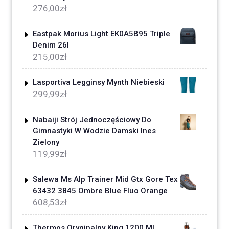
276,00
zł
Eastpak Morius Light EK0A5B95 Triple
Denim 26l
215,00
zł
Lasportiva Legginsy Mynth Niebieski
299,99
zł
Nabaiji Strój Jednoczęściowy Do
Gimnastyki W Wodzie Damski Ines
Zielony
119,99
zł
Salewa Ms Alp Trainer Mid Gtx Gore Tex
63432 3845 Ombre Blue Fluo Orange
608,53
zł
Thermos Oryginalny King 1200 Ml