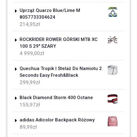
Uprząż Quarzo Blue/Lime M
8057733304624
214,95
zł
ROCKRIDER ROWER GÓRSKI MTB XC
100 S 29'' SZARY
4 999,00
zł
Quechua Tropik I Stelaż Do Namiotu 2
Seconds Easy Fresh&Black
299,99
zł
Black Diamond Storm 400 Octane
155,97
zł
adidas Adicolor Backpack Różowy
89,99
zł