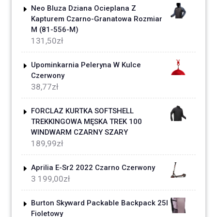
Neo Bluza Dziana Ocieplana Z
Kapturem Czarno-Granatowa Rozmiar
M (81-556-M)
131,50
zł
Upominkarnia Peleryna W Kulce
Czerwony
38,77
zł
FORCLAZ KURTKA SOFTSHELL
TREKKINGOWA MĘSKA TREK 100
WINDWARM CZARNY SZARY
189,99
zł
Aprilia E-Sr2 2022 Czarno Czerwony
3 199,00
zł
Burton Skyward Packable Backpack 25l
Fioletowy