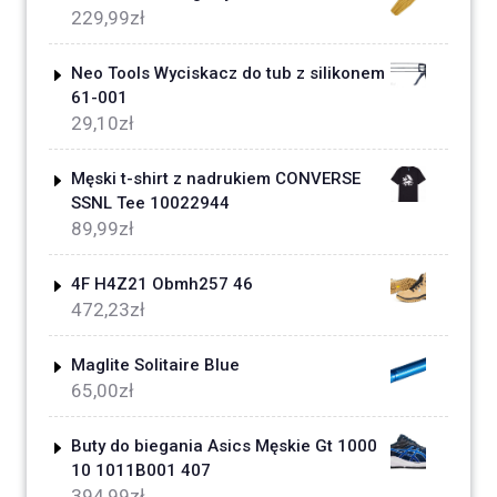
229,99
zł
Neo Tools Wyciskacz do tub z silikonem
61-001
29,10
zł
Męski t-shirt z nadrukiem CONVERSE
SSNL Tee 10022944
89,99
zł
4F H4Z21 Obmh257 46
472,23
zł
Maglite Solitaire Blue
65,00
zł
Buty do biegania Asics Męskie Gt 1000
10 1011B001 407
394,99
zł