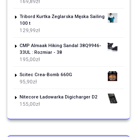
169,89
zł
Tribord Kurtka Żeglarska Męska Sailing
100 t
129,99
zł
CMP Almaak Hiking Sandal 38Q9946-
33UL : Rozmiar - 38
195,00
zł
Scitec Crea-Bomb 660G
95,90
zł
Nitecore Ładowarka Digicharger D2
155,00
zł