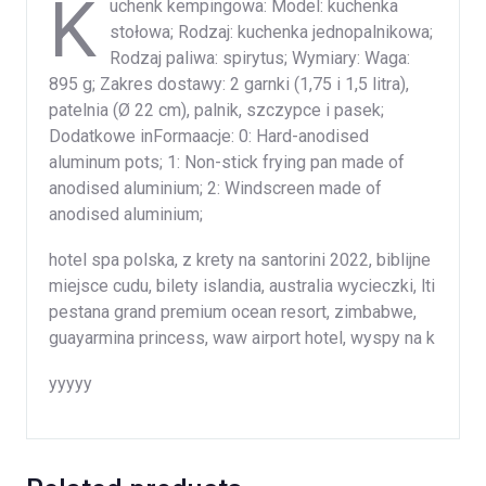
K
uchenk kempingowa: Model: kuchenka
stołowa; Rodzaj: kuchenka jednopalnikowa;
Rodzaj paliwa: spirytus; Wymiary: Waga:
895 g; Zakres dostawy: 2 garnki (1,75 i 1,5 litra),
patelnia (Ø 22 cm), palnik, szczypce i pasek;
Dodatkowe inFormaacje: 0: Hard-anodised
aluminum pots; 1: Non-stick frying pan made of
anodised aluminium; 2: Windscreen made of
anodised aluminium;
hotel spa polska, z krety na santorini 2022, biblijne
miejsce cudu, bilety islandia, australia wycieczki, lti
pestana grand premium ocean resort, zimbabwe,
guayarmina princess, waw airport hotel, wyspy na k
yyyyy