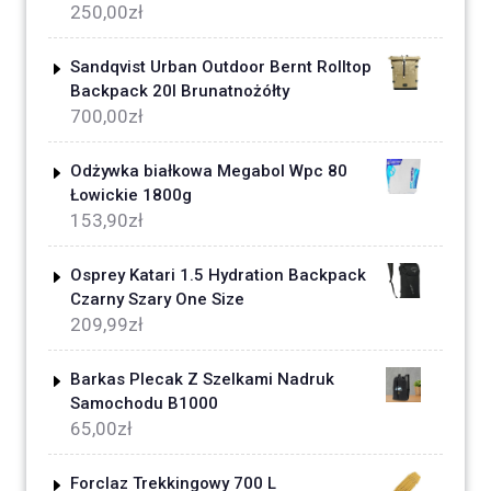
250,00
zł
Sandqvist Urban Outdoor Bernt Rolltop
Backpack 20l Brunatnożółty
700,00
zł
Odżywka białkowa Megabol Wpc 80
Łowickie 1800g
153,90
zł
Osprey Katari 1.5 Hydration Backpack
Czarny Szary One Size
209,99
zł
Barkas Plecak Z Szelkami Nadruk
Samochodu B1000
65,00
zł
Forclaz Trekkingowy 700 L