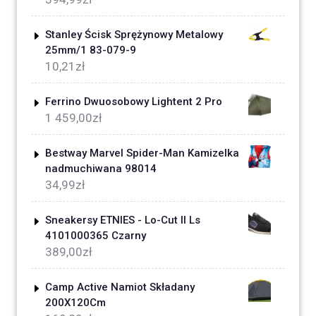
Stanley Ścisk Sprężynowy Metalowy
25mm/1 83-079-9
10,21
zł
Ferrino Dwuosobowy Lightent 2 Pro
1 459,00
zł
Bestway Marvel Spider-Man Kamizelka
nadmuchiwana 98014
34,99
zł
Sneakersy ETNIES - Lo-Cut II Ls
4101000365 Czarny
389,00
zł
Camp Active Namiot Składany
200X120Cm