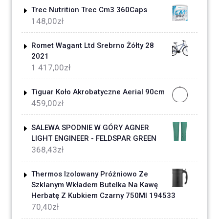
Trec Nutrition Trec Cm3 360Caps
148,00
zł
Romet Wagant Ltd Srebrno Żółty 28
2021
1 417,00
zł
Tiguar Koło Akrobatyczne Aerial 90cm
459,00
zł
SALEWA SPODNIE W GÓRY AGNER
LIGHT ENGINEER - FELDSPAR GREEN
368,43
zł
Thermos Izolowany Próżniowo Ze
Szklanym Wkładem Butelka Na Kawę
Herbatę Z Kubkiem Czarny 750Ml 194533
70,40
zł