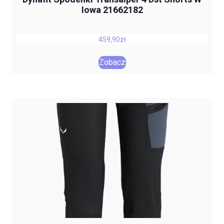
Iowa 21662182
459,90
zł
Zobacz