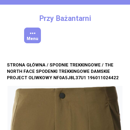
Skip
to
content
Przy Bażantarni
Menu
STRONA GŁÓWNA
/
SPODNIE TREKKINGOWE
/ THE
NORTH FACE SPODENKI TREKKINGOWE DAMSKIE
PROJECT OLIWKOWY NF0A5J8L37U1 196011024422