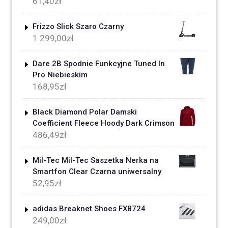
61,40
zł
Frizzo Slick Szaro Czarny
1 299,00
zł
Dare 2B Spodnie Funkcyjne Tuned In
Pro Niebieskim
168,95
zł
Black Diamond Polar Damski
Coefficient Fleece Hoody Dark Crimson
486,49
zł
Mil-Tec Mil-Tec Saszetka Nerka na
Smartfon Clear Czarna uniwersalny
52,95
zł
adidas Breaknet Shoes FX8724
249,00
zł