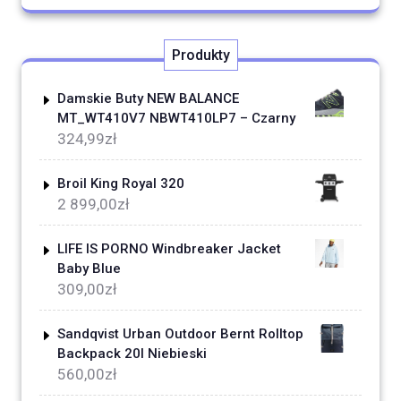
Produkty
Damskie Buty NEW BALANCE
MT_WT410V7 NBWT410LP7 – Czarny
324,99
zł
Broil King Royal 320
2 899,00
zł
LIFE IS PORNO Windbreaker Jacket
Baby Blue
309,00
zł
Sandqvist Urban Outdoor Bernt Rolltop
Backpack 20l Niebieski
560,00
zł