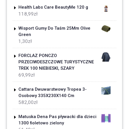
Health Labs Care BeautyMe 120 g
118,99
zł
Wisport Gumy Do Taśm 25Mm Olive
Green
1,30
zł
FORCLAZ PONCZO
PRZECIWDESZCZOWE TURYSTYCZNE
TREK 100 NIEBIESKI, SZARY
69,99
zł
Cattara Dwuwarstwowy Tropea 3-
Osobowy 335X230X140 Cm
582,00
zł
Matuska Dena Pas pływacki dla dzieci
1300 fioletowo zielony