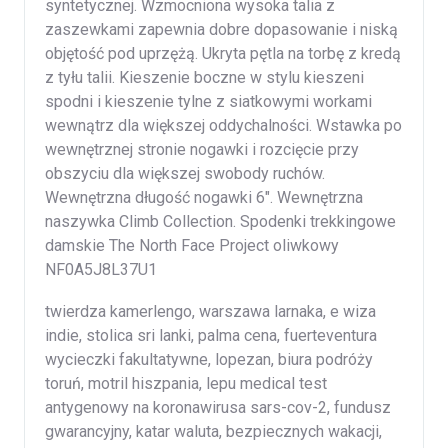
syntetycznej. Wzmocniona wysoka talia z
zaszewkami zapewnia dobre dopasowanie i niską
objętość pod uprzężą. Ukryta pętla na torbę z kredą
z tyłu talii. Kieszenie boczne w stylu kieszeni
spodni i kieszenie tylne z siatkowymi workami
wewnątrz dla większej oddychalności. Wstawka po
wewnętrznej stronie nogawki i rozcięcie przy
obszyciu dla większej swobody ruchów.
Wewnętrzna długość nogawki 6″. Wewnętrzna
naszywka Climb Collection. Spodenki trekkingowe
damskie The North Face Project oliwkowy
NF0A5J8L37U1
twierdza kamerlengo, warszawa larnaka, e wiza
indie, stolica sri lanki, palma cena, fuerteventura
wycieczki fakultatywne, lopezan, biura podróży
toruń, motril hiszpania, lepu medical test
antygenowy na koronawirusa sars-cov-2, fundusz
gwarancyjny, katar waluta, bezpiecznych wakacji,