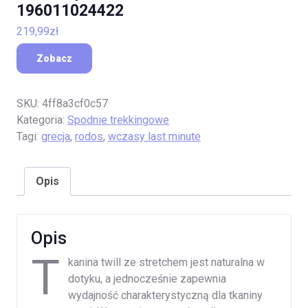
196011024422
219,99
zł
Zobacz
SKU:
4ff8a3cf0c57
Kategoria:
Spodnie trekkingowe
Tagi:
grecja
,
rodos
,
wczasy last minute
Opis
Opis
T
kanina twill ze stretchem jest naturalna w
dotyku, a jednocześnie zapewnia
wydajność charakterystyczną dla tkaniny