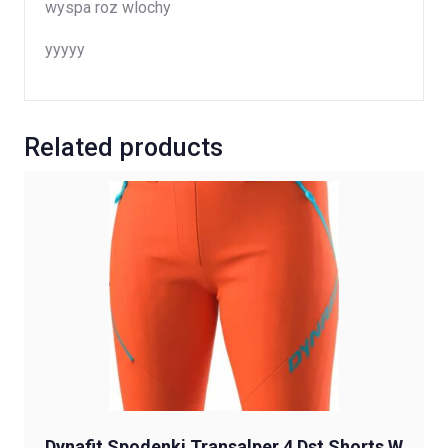
wyspa roz wlochy
yyyyy
Related products
Dynafit Spodenki Transalper 4 Dst Shorts W