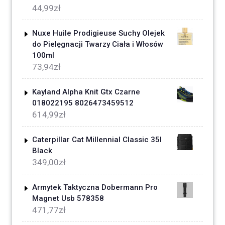
44,99
zł
Nuxe Huile Prodigieuse Suchy Olejek
do Pielęgnacji Twarzy Ciała i Włosów
100ml
73,94
zł
Kayland Alpha Knit Gtx Czarne
018022195 8026473459512
614,99
zł
Caterpillar Cat Millennial Classic 35l
Black
349,00
zł
Armytek Taktyczna Dobermann Pro
Magnet Usb 578358
471,77
zł