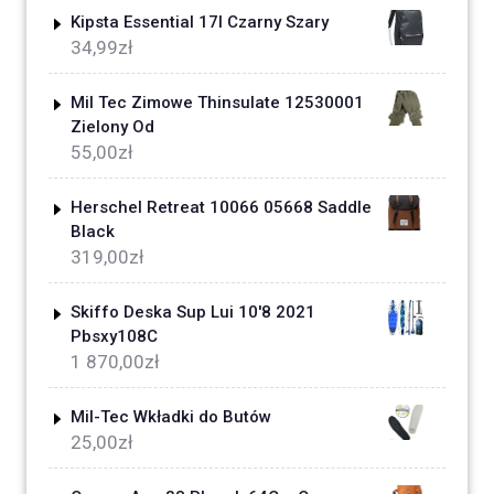
Kipsta Essential 17l Czarny Szary
34,99
zł
Mil Tec Zimowe Thinsulate 12530001
Zielony Od
55,00
zł
Herschel Retreat 10066 05668 Saddle
Black
319,00
zł
Skiffo Deska Sup Lui 10'8 2021
Pbsxy108C
1 870,00
zł
Mil-Tec Wkładki do Butów
25,00
zł