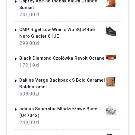
Osprey Ace 38 Plecak 64Cm Orange
Sunset
741,00
zł
CMP Rigel Low Wmn s Wp 3Q54456
Nero Glacier 61UE
299,00
zł
Black Diamond Czołówka Revolt Octane
172,19
zł
Dakine Verge Backpack S Bold Caramel
Boldcaramel
598,00
zł
adidas Superstar Młodzieżowe Białe
(Q47342)
249,99
zł