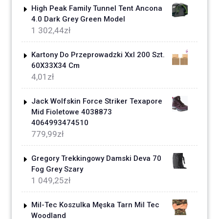
High Peak Family Tunnel Tent Ancona
4.0 Dark Grey Green Model
1 302,44
zł
Kartony Do Przeprowadzki Xxl 200 Szt.
60X33X34 Cm
4,01
zł
Jack Wolfskin Force Striker Texapore
Mid Fioletowe 4038873
4064993474510
779,99
zł
Gregory Trekkingowy Damski Deva 70
Fog Grey Szary
1 049,25
zł
Mil-Tec Koszulka Męska Tarn Mil Tec
Woodland