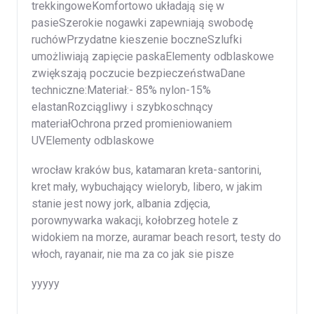
trekkingoweKomfortowo układają się w
pasieSzerokie nogawki zapewniają swobodę
ruchówPrzydatne kieszenie boczneSzlufki
umożliwiają zapięcie paskaElementy odblaskowe
zwiększają poczucie bezpieczeństwaDane
techniczne:Materiał:- 85% nylon-15%
elastanRozciągliwy i szybkoschnący
materiałOchrona przed promieniowaniem
UVElementy odblaskowe
wrocław kraków bus, katamaran kreta-santorini,
kret mały, wybuchający wieloryb, libero, w jakim
stanie jest nowy jork, albania zdjęcia,
porownywarka wakacji, kołobrzeg hotele z
widokiem na morze, auramar beach resort, testy do
włoch, rayanair, nie ma za co jak sie pisze
yyyyy