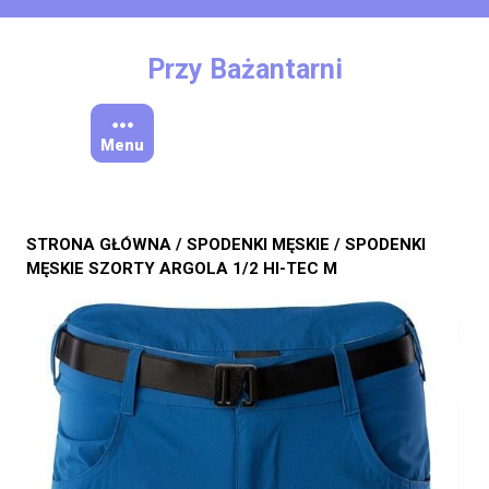
Skip
to
content
Przy Bażantarni
Menu
STRONA GŁÓWNA
/
SPODENKI MĘSKIE
/ SPODENKI
MĘSKIE SZORTY ARGOLA 1/2 HI-TEC M