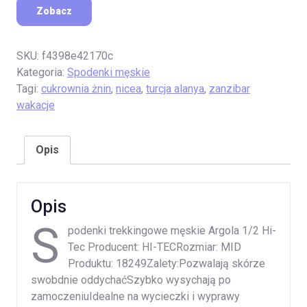
Zobacz
SKU:
f4398e42170c
Kategoria:
Spodenki męskie
Tagi:
cukrownia żnin
,
nicea
,
turcja alanya
,
zanzibar
wakacje
Opis
Opis
S
podenki trekkingowe męskie Argola 1/2 Hi-
Tec Producent: HI-TECRozmiar: MID
Produktu: 18249Zalety:Pozwalają skórze
swobdnie oddychaćSzybko wysychają po
zamoczeniuIdealne na wycieczki i wyprawy