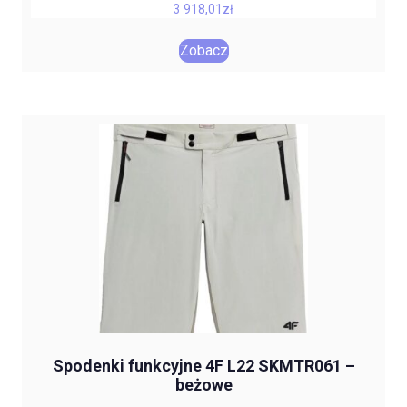
3 918,01
zł
Zobacz
Spodenki funkcyjne 4F L22 SKMTR061 –
beżowe