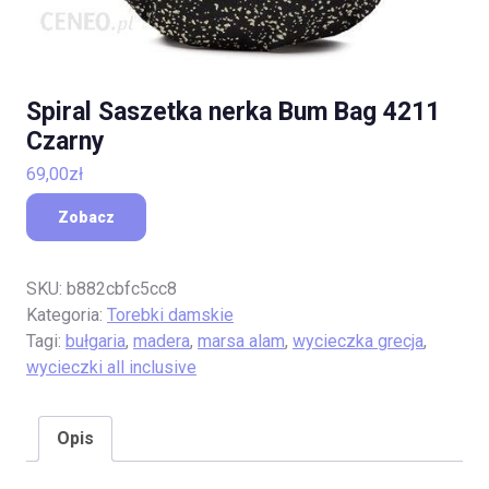
Spiral Saszetka nerka Bum Bag 4211
Czarny
69,00
zł
Zobacz
SKU:
b882cbfc5cc8
Kategoria:
Torebki damskie
Tagi:
bułgaria
,
madera
,
marsa alam
,
wycieczka grecja
,
wycieczki all inclusive
Opis