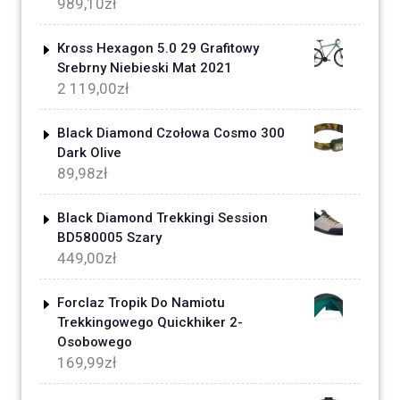
989,10
zł
Kross Hexagon 5.0 29 Grafitowy
Srebrny Niebieski Mat 2021
2 119,00
zł
Black Diamond Czołowa Cosmo 300
Dark Olive
89,98
zł
Black Diamond Trekkingi Session
BD580005 Szary
449,00
zł
Forclaz Tropik Do Namiotu
Trekkingowego Quickhiker 2-
Osobowego
169,99
zł