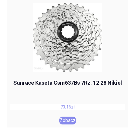
Sunrace Kaseta Csm637Bs 7Rz. 12 28 Nikiel
73,16
zł
Zobacz