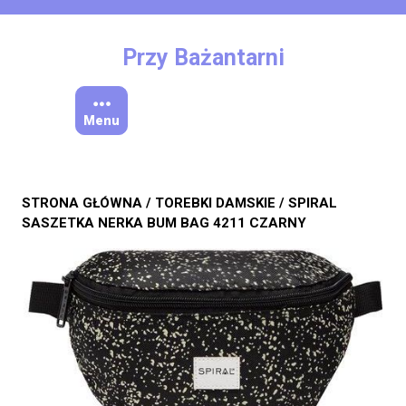
Skip
to
content
Przy Bażantarni
Menu
STRONA GŁÓWNA
/
TOREBKI DAMSKIE
/ SPIRAL
SASZETKA NERKA BUM BAG 4211 CZARNY