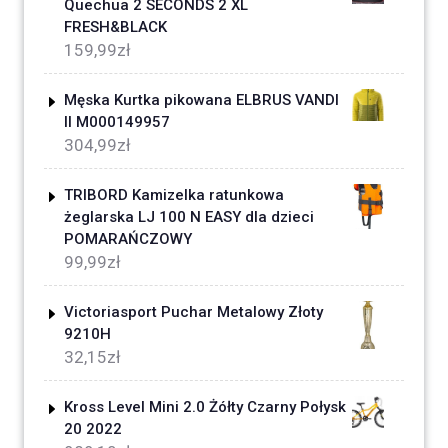
Quechua 2 SECONDS 2 XL
FRESH&BLACK
159,99
zł
Męska Kurtka pikowana ELBRUS VANDI
II M000149957
304,99
zł
TRIBORD Kamizelka ratunkowa
żeglarska LJ 100 N EASY dla dzieci
POMARAŃCZOWY
99,99
zł
Victoriasport Puchar Metalowy Złoty
9210H
32,15
zł
Kross Level Mini 2.0 Żółty Czarny Połysk
20 2022