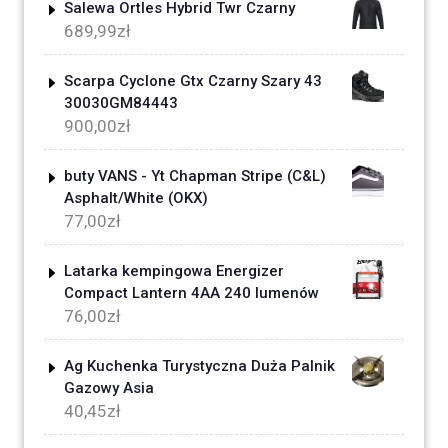
Salewa Ortles Hybrid Twr Czarny
689,99
zł
Scarpa Cyclone Gtx Czarny Szary 43
30030GM84443
900,00
zł
buty VANS - Yt Chapman Stripe (C&L)
Asphalt/White (OKX)
77,00
zł
Latarka kempingowa Energizer
Compact Lantern 4AA 240 lumenów
76,00
zł
Ag Kuchenka Turystyczna Duża Palnik
Gazowy Asia
40,45
zł