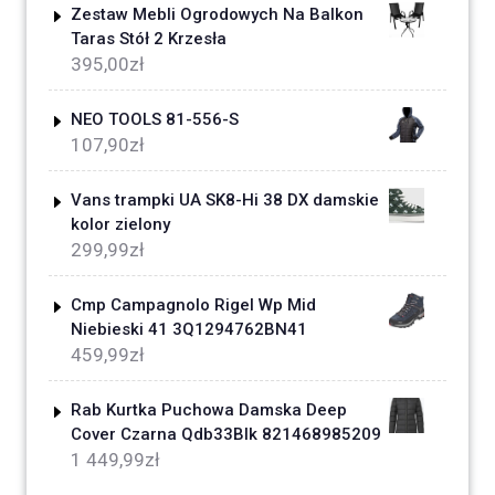
Zestaw Mebli Ogrodowych Na Balkon
Taras Stół 2 Krzesła
395,00
zł
NEO TOOLS 81-556-S
107,90
zł
Vans trampki UA SK8-Hi 38 DX damskie
kolor zielony
299,99
zł
Cmp Campagnolo Rigel Wp Mid
Niebieski 41 3Q1294762BN41
459,99
zł
Rab Kurtka Puchowa Damska Deep
Cover Czarna Qdb33Blk 821468985209
1 449,99
zł