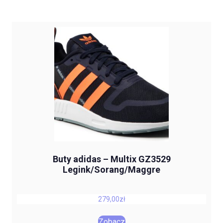
Buty adidas – Multix GZ3529
Legink/Sorang/Maggre
279,00
zł
Zobacz