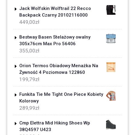
Jack Wolfskin Wolftrail 22 Recco
Backpack Czarny 20102116000
449,00
zł
Bestway Basen Stelażowy owalny
305x76cm Max Pro 56406
355,00
zł
Orion Termos Obiadowy Menażka Na
Żywność 4 Poziomowa 122860
199,79
zł
Funkita Tie Me Tight One Piece Kobiety
Kolorowy
289,99
zł
Cmp Elettra Mid Hiking Shoes Wp
38Q4597 U423