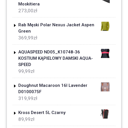
Moskitiera
273,00
zł
Rab Męski Polar Nexus Jacket Aspen
Green
369,99
zł
AQUASPEED ND05_K10748-36
KOSTIUM KĄPIELOWY DAMSKI AQUA-
SPEED
99,99
zł
Doughnut Macaroon 16l Lavender
D0100075F
319,99
zł
Kross Desert 5L Czarny
89,99
zł