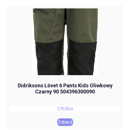
Didriksons Lövet 6 Pants Kids Oliwkowy
Czarny 90 504396300090
270,00
zł
Zobacz