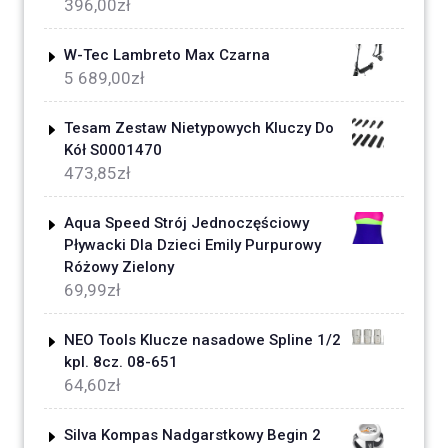
396,00
zł
W-Tec Lambreto Max Czarna
5 689,00
zł
Tesam Zestaw Nietypowych Kluczy Do
Kół S0001470
473,85
zł
Aqua Speed Strój Jednoczęściowy
Pływacki Dla Dzieci Emily Purpurowy
Różowy Zielony
69,99
zł
NEO Tools Klucze nasadowe Spline 1/2
kpl. 8cz. 08-651
64,60
zł
Silva Kompas Nadgarstkowy Begin 2