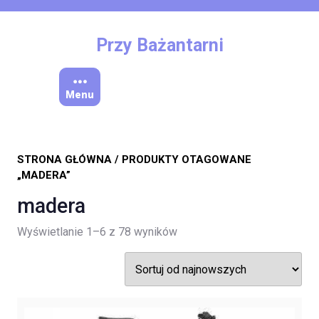
Skip
to
content
Przy Bażantarni
Menu
STRONA GŁÓWNA
/ PRODUKTY OTAGOWANE
„MADERA”
madera
Posortowane
Wyświetlanie 1–6 z 78 wyników
według
najnowszych