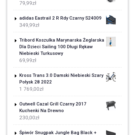
79,99
zł
adidas Eastrail 2 R Rdy Czarny S24009
349,99
zł
Tribord Koszulka Marynarska Żeglarska
Dla Dzieci Sailing 100 Długi Rękaw
Niebieski Turkusowy
69,99
zł
Kross Trans 3.0 Damski Niebieski Szary
Połysk 28 2022
1 769,00
zł
Outwell Cazal Grill Czarny 2017
Kuchenki Na Drewno
230,00
zł
Śpiwór Snugpak Jungle Bag Black +