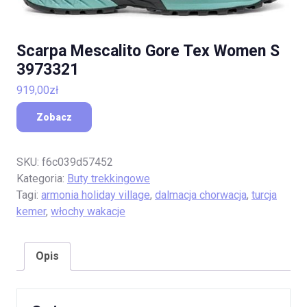
Scarpa Mescalito Gore Tex Women S
3973321
919,00
zł
Zobacz
SKU:
f6c039d57452
Kategoria:
Buty trekkingowe
Tagi:
armonia holiday village
,
dalmacja chorwacja
,
turcja
kemer
,
włochy wakacje
Opis