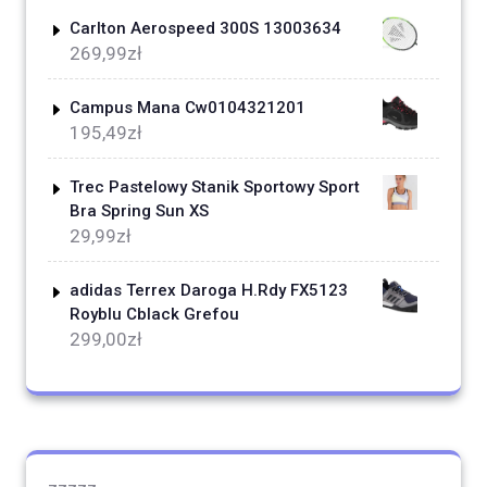
Carlton Aerospeed 300S 13003634
269,99
zł
Campus Mana Cw0104321201
195,49
zł
Trec Pastelowy Stanik Sportowy Sport
Bra Spring Sun XS
29,99
zł
adidas Terrex Daroga H.Rdy FX5123
Royblu Cblack Grefou
299,00
zł