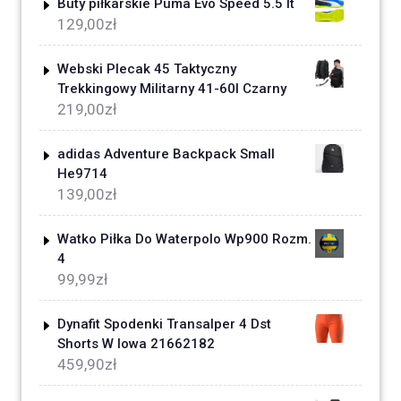
Buty piłkarskie Puma Evo Speed 5.5 It
129,00
zł
Webski Plecak 45 Taktyczny
Trekkingowy Militarny 41-60l Czarny
219,00
zł
adidas Adventure Backpack Small
He9714
139,00
zł
Watko Piłka Do Waterpolo Wp900 Rozm.
4
99,99
zł
Dynafit Spodenki Transalper 4 Dst
Shorts W Iowa 21662182
459,90
zł