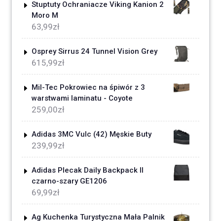
Stuptuty Ochraniacze Viking Kanion 2
Moro M
63,99
zł
Osprey Sirrus 24 Tunnel Vision Grey
615,99
zł
Mil-Tec Pokrowiec na śpiwór z 3
warstwami laminatu - Coyote
259,00
zł
Adidas 3MC Vulc (42) Męskie Buty
239,99
zł
Adidas Plecak Daily Backpack II
czarno-szary GE1206
69,99
zł
Ag Kuchenka Turystyczna Mała Palnik