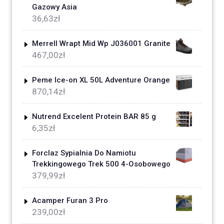
Gazowy Asia
36,63
zł
Merrell Wrapt Mid Wp J036001 Granite
467,00
zł
Peme Ice-on XL 50L Adventure Orange
870,14
zł
Nutrend Excelent Protein BAR 85 g
6,35
zł
Forclaz Sypialnia Do Namiotu
Trekkingowego Trek 500 4-Osobowego
379,99
zł
Acamper Furan 3 Pro
239,00
zł