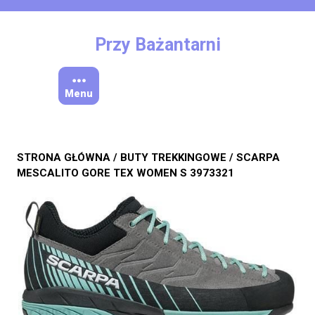
Skip
to
content
Przy Bażantarni
Menu
STRONA GŁÓWNA
/
BUTY TREKKINGOWE
/ SCARPA
MESCALITO GORE TEX WOMEN S 3973321