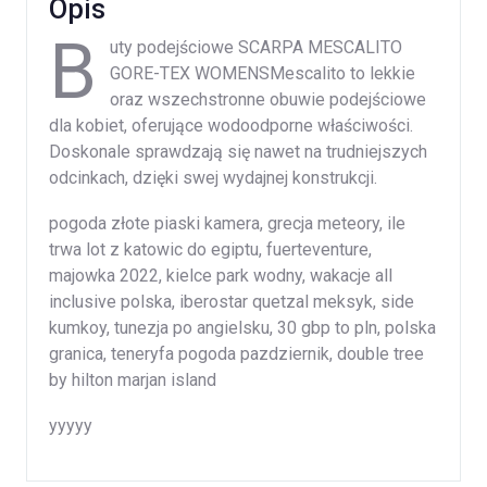
Opis
B
uty podejściowe SCARPA MESCALITO
GORE-TEX WOMENSMescalito to lekkie
oraz wszechstronne obuwie podejściowe
dla kobiet, oferujące wodoodporne właściwości.
Doskonale sprawdzają się nawet na trudniejszych
odcinkach, dzięki swej wydajnej konstrukcji.
pogoda złote piaski kamera, grecja meteory, ile
trwa lot z katowic do egiptu, fuerteventure,
majowka 2022, kielce park wodny, wakacje all
inclusive polska, iberostar quetzal meksyk, side
kumkoy, tunezja po angielsku, 30 gbp to pln, polska
granica, teneryfa pogoda pazdziernik, double tree
by hilton marjan island
yyyyy