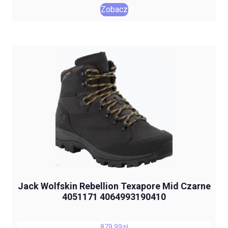
Zobacz
Jack Wolfskin Rebellion Texapore Mid Czarne
4051171 4064993190410
879,99
zł