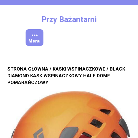
Skip
to
content
Przy Bażantarni
Menu
STRONA GŁÓWNA
/
KASKI WSPINACZKOWE
/ BLACK
DIAMOND KASK WSPINACZKOWY HALF DOME
POMARAŃCZOWY