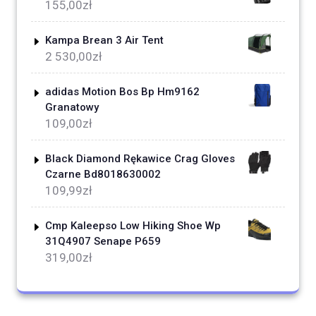
155,00
zł
Kampa Brean 3 Air Tent
2 530,00
zł
adidas Motion Bos Bp Hm9162
Granatowy
109,00
zł
Black Diamond Rękawice Crag Gloves
Czarne Bd8018630002
109,99
zł
Cmp Kaleepso Low Hiking Shoe Wp
31Q4907 Senape P659
319,00
zł