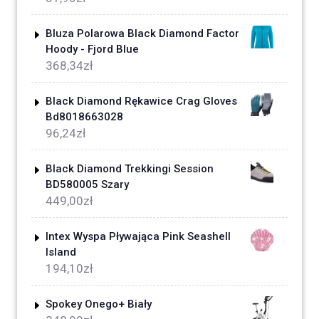
Bluza Polarowa Black Diamond Factor
Hoody - Fjord Blue
368,34
zł
Black Diamond Rękawice Crag Gloves
Bd8018663028
96,24
zł
Black Diamond Trekkingi Session
BD580005 Szary
449,00
zł
Intex Wyspa Pływająca Pink Seashell
Island
194,10
zł
Spokey Onego+ Biały