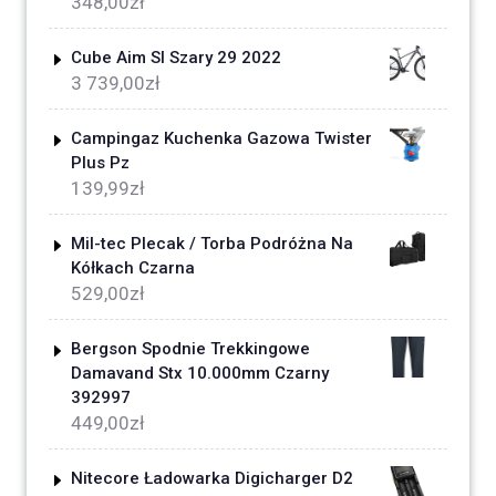
348,00
zł
Cube Aim Sl Szary 29 2022
3 739,00
zł
Campingaz Kuchenka Gazowa Twister
Plus Pz
139,99
zł
Mil-tec Plecak / Torba Podróżna Na
Kółkach Czarna
529,00
zł
Bergson Spodnie Trekkingowe
Damavand Stx 10.000mm Czarny
392997
449,00
zł
Nitecore Ładowarka Digicharger D2