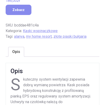
186,00
zł
Zobacz
SKU:
bcddae481c4a
Kategoria:
Kaski wspinaczkowe
Tagi:
alanya
,
my home resort
,
złote piaski bułgaria
Opis
Opis
S
kuteczny system wentylacji zapewnia
dobrą wymianę powietrza. Kask posiada
hybrydową konstrukcję z profilowaną
pianką EPS oraz regulowany system amortyzacji.
Uchwyty na czołówkę należą do