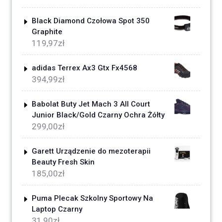
Black Diamond Czołowa Spot 350
Graphite
119,97
zł
adidas Terrex Ax3 Gtx Fx4568
394,99
zł
Babolat Buty Jet Mach 3 All Court
Junior Black/Gold Czarny Ochra Żółty
299,00
zł
Garett Urządzenie do mezoterapii
Beauty Fresh Skin
185,00
zł
Puma Plecak Szkolny Sportowy Na
Laptop Czarny
31,90
zł