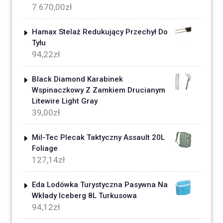
7 670,00
zł
Hamax Stelaż Redukujący Przechył Do
Tyłu
94,22
zł
Black Diamond Karabinek
Wspinaczkowy Z Zamkiem Drucianym
Litewire Light Gray
39,00
zł
Mil-Tec Plecak Taktyczny Assault 20L
Foliage
127,14
zł
Eda Lodówka Turystyczna Pasywna Na
Wkłady Iceberg 8L Turkusowa
94,12
zł