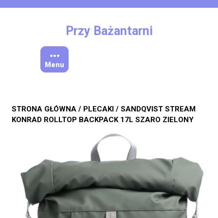
Skip
to
content
Przy Bażantarni
Menu
STRONA GŁÓWNA
/
PLECAKI
/ SANDQVIST STREAM
KONRAD ROLLTOP BACKPACK 17L SZARO ZIELONY