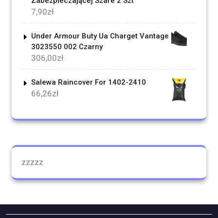
Zabezpieczającej Szare 2 Szt
7,90
zł
Under Armour Buty Ua Charget Vantage
3023550 002 Czarny
306,00
zł
Salewa Raincover For 1402-2410
66,26
zł
zzzzz