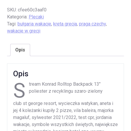
SKU:
cfee60c3aaf0
Kategoria:
Plecaki
Tagi:
bułgaria wakacje
,
kreta grecja
,
praga czechy
,
wakacje w grecji
Opis
Opis
S
tream Konrad Rolltop Backpack 13″
poliester z recyklingu szaro-zielony
club st george resort, wycieczka watykan, aneta i
jej 4 koleżanki kupiły 2 pizze, vila baleira, majorka
magaluf, sylwester 2021/2022, test cpr, jordania
wakacje, symbole wszystkich świętych, największe