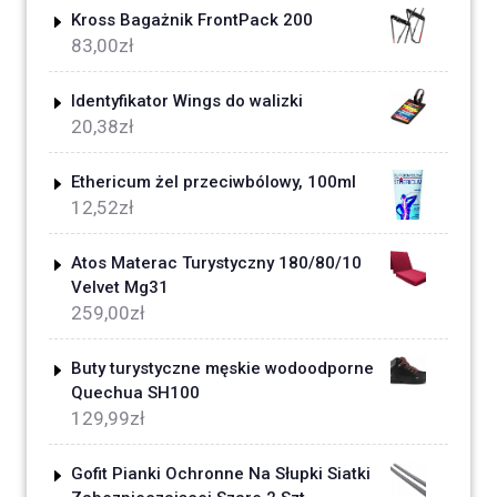
Kross Bagażnik FrontPack 200
83,00
zł
Identyfikator Wings do walizki
20,38
zł
Ethericum żel przeciwbólowy, 100ml
12,52
zł
Atos Materac Turystyczny 180/80/10
Velvet Mg31
259,00
zł
Buty turystyczne męskie wodoodporne
Quechua SH100
129,99
zł
Gofit Pianki Ochronne Na Słupki Siatki