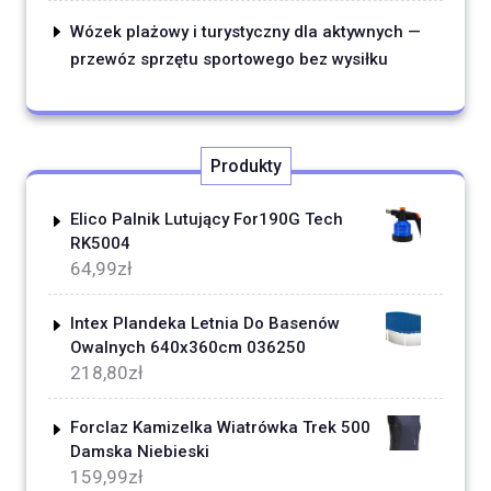
Wózek plażowy i turystyczny dla aktywnych —
przewóz sprzętu sportowego bez wysiłku
Produkty
Elico Palnik Lutujący For190G Tech
RK5004
64,99
zł
Intex Plandeka Letnia Do Basenów
Owalnych 640x360cm 036250
218,80
zł
Forclaz Kamizelka Wiatrówka Trek 500
Damska Niebieski
159,99
zł