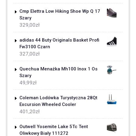
Cmp Elettra Low Hiking Shoe Wp Q 17
Szary
329,00
zł
adidas 44 Buty Originals Basket Profi
Fw3100 Czarn
327,00
zł
Quechua Menażka Mh100 Inox 1 Os
Szary
49,99
zł
Coleman Lodówka Turystyczna 28Qt
Excursion Wheeled Cooler
401,20
zł
Outwell Yosemite Lake 5Tc Tent
Oliwkowy Biały 111272