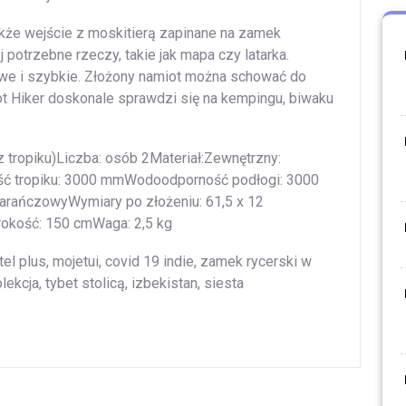
akże wejście z moskitierą zapinane na zamek
 potrzebne rzeczy, takie jak mapa czy latarka.
atwe i szybkie. Złożony namiot można schować do
 Hiker doskonale sprawdzi się na kempingu, biwaku
 tropiku)Liczba: osób 2Materiał:Zewnętrzny:
ść tropiku: 3000 mmWodoodporność podłogi: 3000
rańczowyWymiary po złożeniu: 61,5 x 12
kość: 150 cmWaga: 2,5 kg
tel plus, mojetui, covid 19 indie, zamek rycerski w
ekcja, tybet stolicą, izbekistan, siesta