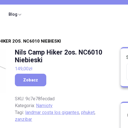
Blog
HIKER 2OS. NC6010 NIEBIESKI
Nils Camp Hiker 2os. NC6010
Niebieski
149,00
zł
Zobacz
SKU:
9c7e78fecdad
Kategoria:
Namioty
Tagi:
landmar costa los gigantes
,
phuket
,
zanzibar