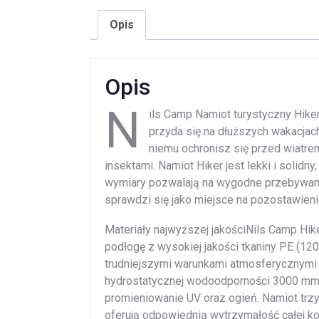
Opis
Opis
N
ils Camp Namiot turystyczny Hik
przyda się na dłuższych wakacjach
niemu ochronisz się przed wiatr
insektami. Namiot Hiker jest lekki i solidn
wymiary pozwalają na wygodne przebywanie
sprawdzi się jako miejsce na pozostawienie
Materiały najwyższej jakościNils Camp Hi
podłogę z wysokiej jakości tkaniny PE (1
trudniejszymi warunkami atmosferycznymi
hydrostatycznej wodoodporności 3000 mm.
promieniowanie UV oraz ogień. Namiot trz
oferują odpowiednią wytrzymałość całej kon