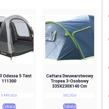
l Odessa 5 Tent
Cattara Dwuwarstwowy
111300
Tropea 3-Osobowy
335X230X140 Cm
3 449,00
zł
582,00
zł
Zobacz
Zobacz