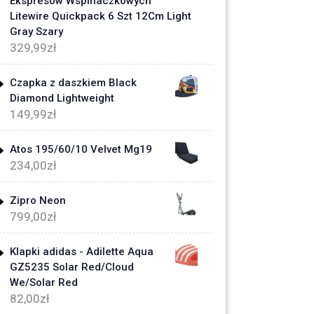
Ekspresów Wspinaczkowych
Litewire Quickpack 6 Szt 12Cm Light
Gray Szary
329,99
zł
Czapka z daszkiem Black
Diamond Lightweight
149,99
zł
Atos 195/60/10 Velvet Mg19
234,00
zł
Zipro Neon
799,00
zł
Klapki adidas - Adilette Aqua
GZ5235 Solar Red/Cloud
We/Solar Red
82,00
zł