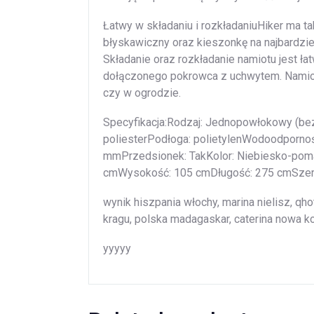
Łatwy w składaniu i rozkładaniuHiker ma t
błyskawiczny oraz kieszonkę na najbardziej
Składanie oraz rozkładanie namiotu jest ł
dołączonego pokrowca z uchwytem. Namiot
czy w ogrodzie.
Specyfikacja:Rodzaj: Jednopowłokowy (bez
poliesterPodłoga: polietylenWodoodporno
mmPrzedsionek: TakKolor: Niebiesko-poma
cmWysokość: 105 cmDługość: 275 cmSzero
wynik hiszpania włochy, marina nielisz, qho
kragu, polska madagaskar, caterina nowa kol
yyyyy