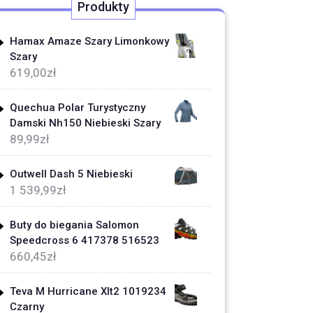
Produkty
Hamax Amaze Szary Limonkowy
Szary
619,00
zł
Quechua Polar Turystyczny
Damski Nh150 Niebieski Szary
89,99
zł
Outwell Dash 5 Niebieski
1 539,99
zł
Buty do biegania Salomon
Speedcross 6 417378 516523
660,45
zł
Teva M Hurricane Xlt2 1019234
Czarny