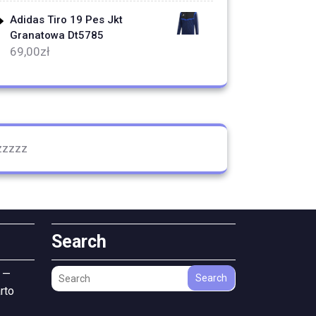
Adidas Tiro 19 Pes Jkt
Granatowa Dt5785
69,00
zł
zzzzz
Search
 —
Search
rto