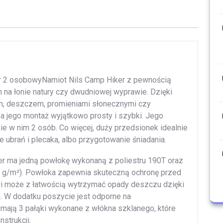
er 2 osobowyNamiot Nils Camp Hiker z pewnością
 na łonie natury czy dwudniowej wyprawie. Dzięki
em, deszczem, promieniami słonecznymi czy
y, a jego montaż wyjątkowo prosty i szybki. Jego
 w nim 2 osób. Co więcej, duży przedsionek idealnie
 ubrań i plecaka, albo przygotowanie śniadania.
ker ma jedną powłokę wykonaną z poliestru 190T oraz
20 g/m²). Powłoka zapewnia skuteczną ochronę przed
 i może z łatwością wytrzymać opady deszczu dzięki
 W dodatku poszycie jest odporne na
ymają 3 pałąki wykonane z włókna szklanego, które
strukcji.