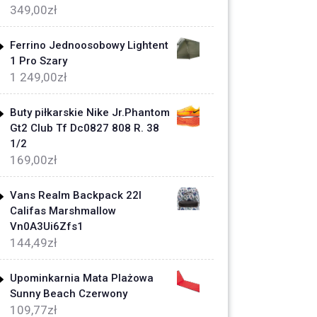
349,00
zł
Ferrino Jednoosobowy Lightent
1 Pro Szary
1 249,00
zł
Buty piłkarskie Nike Jr.Phantom
Gt2 Club Tf Dc0827 808 R. 38
1/2
169,00
zł
Vans Realm Backpack 22l
Califas Marshmallow
Vn0A3Ui6Zfs1
144,49
zł
Upominkarnia Mata Plażowa
Sunny Beach Czerwony
109,77
zł