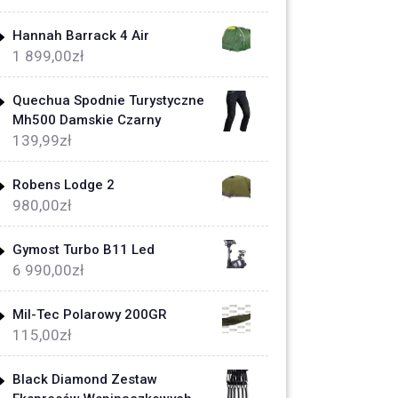
Hannah Barrack 4 Air
1 899,00
zł
Quechua Spodnie Turystyczne
Mh500 Damskie Czarny
139,99
zł
Robens Lodge 2
980,00
zł
Gymost Turbo B11 Led
6 990,00
zł
Mil-Tec Polarowy 200GR
115,00
zł
Black Diamond Zestaw