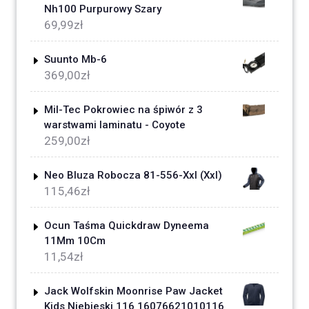
Nh100 Purpurowy Szary
69,99
zł
Suunto Mb-6
369,00
zł
Mil-Tec Pokrowiec na śpiwór z 3
warstwami laminatu - Coyote
259,00
zł
Neo Bluza Robocza 81-556-Xxl (Xxl)
115,46
zł
Ocun Taśma Quickdraw Dyneema
11Mm 10Cm
11,54
zł
Jack Wolfskin Moonrise Paw Jacket
Kids Niebieski 116 16076621010116