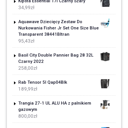
Kipsta Essential 17l Czarny Szary
34,99
zł
Aquawave Dziecięcy Zestaw Do
Nurkowania Fisher Jr Set One Size Blue
Transparent 38441Bltran
95,43
zł
Basil City Double Pannier Bag 28 32L
Czarny 2022
258,00
zł
Rab Tensor 5l Qap04Blk
189,99
zł
Trangia 27-1 UL ALU HA z palnikiem
gazowym
800,00
zł