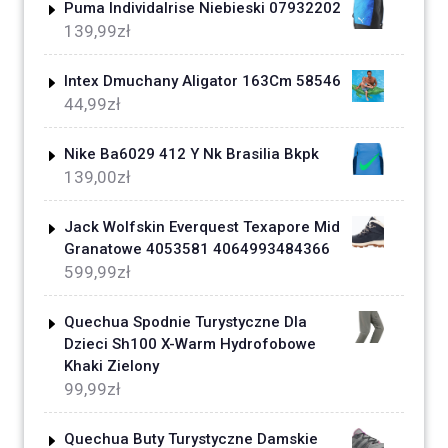
Puma Individalrise Niebieski 07932202
139,99
zł
Intex Dmuchany Aligator 163Cm 58546
44,99
zł
Nike Ba6029 412 Y Nk Brasilia Bkpk
139,00
zł
Jack Wolfskin Everquest Texapore Mid
Granatowe 4053581 4064993484366
599,99
zł
Quechua Spodnie Turystyczne Dla
Dzieci Sh100 X-Warm Hydrofobowe
Khaki Zielony
99,99
zł
Quechua Buty Turystyczne Damskie