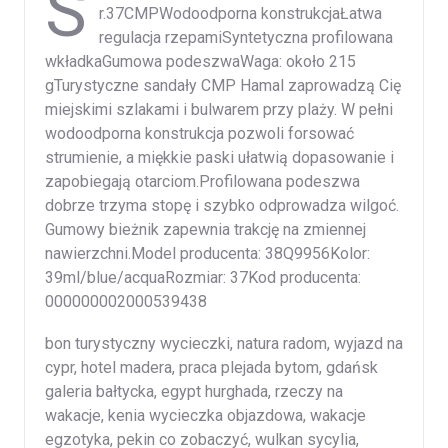
S
r.37CMPWodoodporna konstrukcjaŁatwa
regulacja rzepamiSyntetyczna profilowana
wkładkaGumowa podeszwaWaga: około 215
gTurystyczne sandały CMP Hamal zaprowadzą Cię
miejskimi szlakami i bulwarem przy plaży. W pełni
wodoodporna konstrukcja pozwoli forsować
strumienie, a miękkie paski ułatwią dopasowanie i
zapobiegają otarciom.Profilowana podeszwa
dobrze trzyma stopę i szybko odprowadza wilgoć.
Gumowy bieżnik zapewnia trakcję na zmiennej
nawierzchni.Model producenta: 38Q9956Kolor:
39ml/blue/acquaRozmiar: 37Kod producenta:
000000002000539438
bon turystyczny wycieczki, natura radom, wyjazd na
cypr, hotel madera, praca plejada bytom, gdańsk
galeria bałtycka, egypt hurghada, rzeczy na
wakacje, kenia wycieczka objazdowa, wakacje
egzotyka, pekin co zobaczyć, wulkan sycylia,