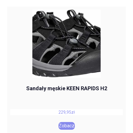
Sandały męskie KEEN RAPIDS H2
229,95
zł
Zobacz