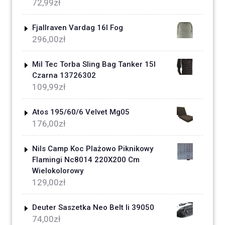
72,99
zł
Fjallraven Vardag 16l Fog
296,00
zł
Mil Tec Torba Sling Bag Tanker 15l
Czarna 13726302
109,99
zł
Atos 195/60/6 Velvet Mg05
176,00
zł
Nils Camp Koc Plażowo Piknikowy
Flamingi Nc8014 220X200 Cm
Wielokolorowy
129,00
zł
Deuter Saszetka Neo Belt Ii 39050
74,00
zł