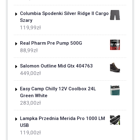
Columbia Spodenki Silver Ridge II Cargo
Szary
119,99
zł
Real Pharm Pre Pump 500G
88,99
zł
Salomon Outline Mid Gtx 404763
449,00
zł
Easy Camp Chilly 12V Coolbox 24L
Green White
283,00
zł
Lampka Przednia Merida Pro 1000 LM
USB
119,00
zł