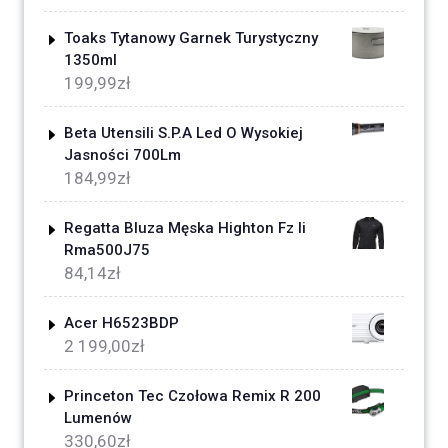
Toaks Tytanowy Garnek Turystyczny
1350ml
199,99
zł
Beta Utensili S.P.A Led O Wysokiej
Jasności 700Lm
184,99
zł
Regatta Bluza Męska Highton Fz Ii
Rma500J75
84,14
zł
Acer H6523BDP
2 199,00
zł
Princeton Tec Czołowa Remix R 200
Lumenów
330,60
zł