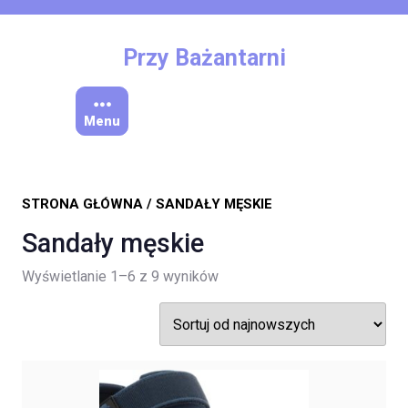
Skip
to
content
Przy Bażantarni
Menu
STRONA GŁÓWNA
/ SANDAŁY MĘSKIE
Sandały męskie
Posortowane
Wyświetlanie 1–6 z 9 wyników
według
najnowszych