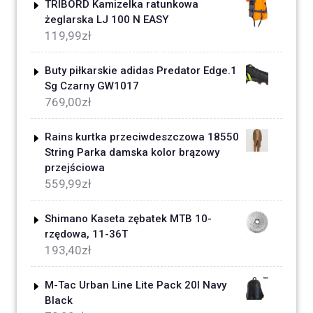
TRIBORD Kamizelka ratunkowa
żeglarska LJ 100 N EASY
119,99
zł
Buty piłkarskie adidas Predator Edge.1
Sg Czarny GW1017
769,00
zł
Rains kurtka przeciwdeszczowa 18550
String Parka damska kolor brązowy
przejściowa
559,99
zł
Shimano Kaseta zębatek MTB 10-
rzędowa, 11-36T
193,40
zł
M-Tac Urban Line Lite Pack 20l Navy
Black