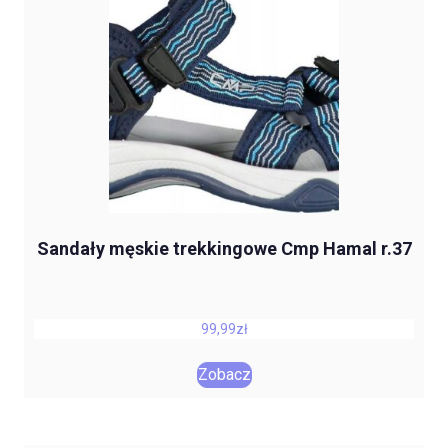
Sandały męskie trekkingowe Cmp Hamal r.37
99,99
zł
Zobacz