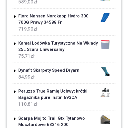
589,00
zł
Fjord Nansen Nordkapp Hydro 300
700G Prawy 34588 Fn
719,90
zł
Kamai Lodówka Turystyczna Na Wkłady
25L Szara Uniwersalny
75,71
zł
Dynafit Skarpety Speed Dryarn
84,99
zł
Peruzzo True Ramię Uchwyt krótki
Bagażnika pure instin 693CA
110,81
zł
Scarpa Mojito Trail Gtx Tytanowo
Musztardowe 63316 200