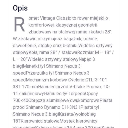
Opis
R
omet Vintage Classic to rower miejski o
komfortowej, klasycznej geometrii
zbudowany na stalowej ramie i kołach 28″.
W zestawie otrzymujesz bagażnik, osłonę,
oświetlenie, stopkę oraz błotniki.Widelec sztywny
stalowyKoła, rama 28” / stalowaRozmiar M – 18” /
L – 20”Widelec sztywny stalowyNapęd 3
biegiManetki tył Shimano Nexus 3
speedPrzerzutka tył Shimano Nexus 3
speedMechanizm korbowy Cyclone CTL-3-101
38T 170 mmHamulec przód V-brake Promax TX-
117 aluminiowyHamulec tył TorpedoOpony
700×40Obręcze aluminiowe dwukomorowePiasta
przód Shimano Dynamo DH-3N31Piasta tył
Shimano Nexus 3 biegiKaseta/wolnobieg
18TKierownica stalowaMostek kierownicy
aluminiowySztyca stalowa 25,4 mm 300 mmSiodło