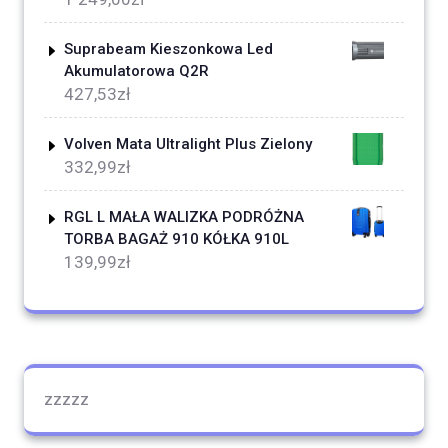
Suprabeam Kieszonkowa Led
Akumulatorowa Q2R
427,53
zł
Volven Mata Ultralight Plus Zielony
332,99
zł
RGL L MAŁA WALIZKA PODRÓŻNA
TORBA BAGAŻ 910 KÓŁKA 910L
139,99
zł
zzzzz