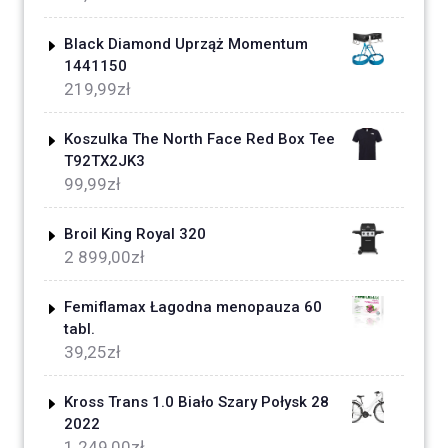
Black Diamond Uprząż Momentum
1441150
219,99
zł
Koszulka The North Face Red Box Tee
T92TX2JK3
99,99
zł
Broil King Royal 320
2 899,00
zł
Femiflamax Łagodna menopauza 60
tabl.
39,25
zł
Kross Trans 1.0 Biało Szary Połysk 28
2022
1 249,00
zł