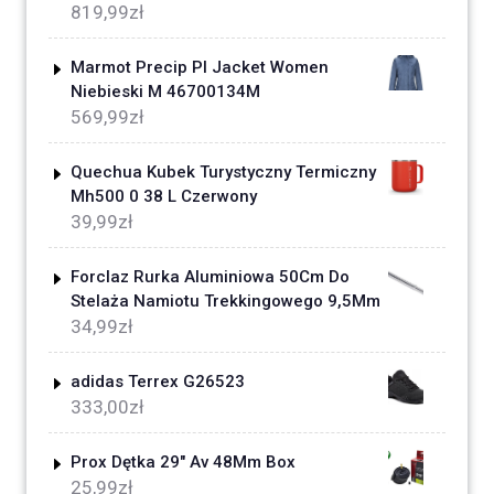
819,99
zł
Marmot Precip Pl Jacket Women
Niebieski M 46700134M
569,99
zł
Quechua Kubek Turystyczny Termiczny
Mh500 0 38 L Czerwony
39,99
zł
Forclaz Rurka Aluminiowa 50Cm Do
Stelaża Namiotu Trekkingowego 9,5Mm
34,99
zł
adidas Terrex G26523
333,00
zł
Prox Dętka 29" Av 48Mm Box
25,99
zł