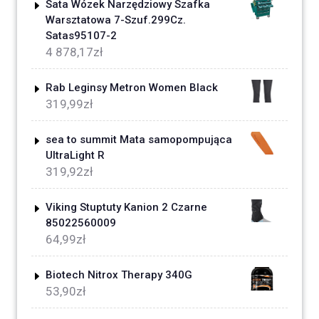
Sata Wózek Narzędziowy Szafka
Warsztatowa 7-Szuf.299Cz.
Satas95107-2
4 878,17
zł
Rab Leginsy Metron Women Black
319,99
zł
sea to summit Mata samopompująca
UltraLight R
319,92
zł
Viking Stuptuty Kanion 2 Czarne
85022560009
64,99
zł
Biotech Nitrox Therapy 340G
53,90
zł