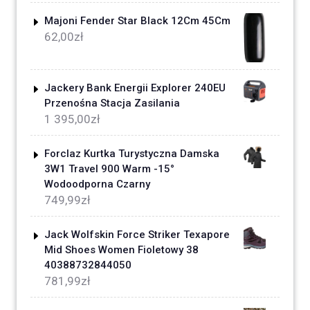
Majoni Fender Star Black 12Cm 45Cm
62,00
zł
Jackery Bank Energii Explorer 240EU
Przenośna Stacja Zasilania
1 395,00
zł
Forclaz Kurtka Turystyczna Damska
3W1 Travel 900 Warm -15°
Wodoodporna Czarny
749,99
zł
Jack Wolfskin Force Striker Texapore
Mid Shoes Women Fioletowy 38
40388732844050
781,99
zł