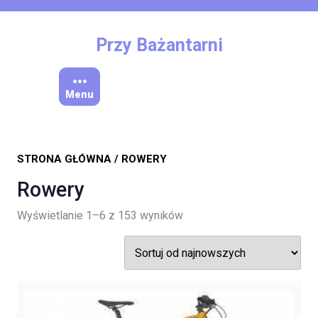
Skip
to
content
Przy Bażantarni
Menu
STRONA GŁÓWNA
/ ROWERY
Rowery
Posortowane
Wyświetlanie 1–6 z 153 wyników
według
najnowszych