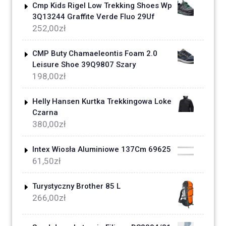
Cmp Kids Rigel Low Trekking Shoes Wp
3Q13244 Graffite Verde Fluo 29Uf
252,00
zł
CMP Buty Chamaeleontis Foam 2.0
Leisure Shoe 39Q9807 Szary
198,00
zł
Helly Hansen Kurtka Trekkingowa Loke
Czarna
380,00
zł
Intex Wiosła Aluminiowe 137Cm 69625
61,50
zł
Turystyczny Brother 85 L
266,00
zł