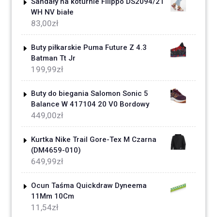
Sandały na koturnie Filippo DS2094/21
WH NV białe
83,00
zł
Buty piłkarskie Puma Future Z 4.3
Batman Tt Jr
199,99
zł
Buty do biegania Salomon Sonic 5
Balance W 417104 20 V0 Bordowy
449,00
zł
Kurtka Nike Trail Gore-Tex M Czarna
(DM4659-010)
649,99
zł
Ocun Taśma Quickdraw Dyneema
11Mm 10Cm
11,54
zł