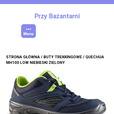
Skip
to
content
Przy Bażantarni
Menu
STRONA GŁÓWNA
/
BUTY TREKKINGOWE
/ QUECHUA
MH100 LOW NIEBIESKI ZIELONY