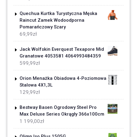
Quechua Kurtka Turystyczna Męska
Raincut Zamek Wodoodporna
Pomarańczowy Szary
69,99
zł
Jack Wolfskin Everquest Texapore Mid
Granatowe 4053581 4064993484359
599,99
zł
Orion Menażka Obiadowa 4-Poziomowa
Stalowa 4X1,3L
129,99
zł
Bestway Basen Ogrodowy Steel Pro
Max Deluxe Series Okrągły 366x100cm
1 199,00
zł
Olimp Iso Plus 1505G