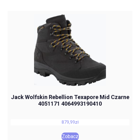
Jack Wolfskin Rebellion Texapore Mid Czarne
4051171 4064993190410
879,99
zł
Zobacz