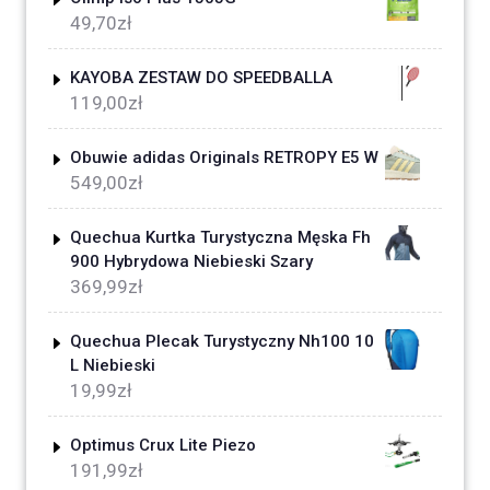
49,70
zł
KAYOBA ZESTAW DO SPEEDBALLA
119,00
zł
Obuwie adidas Originals RETROPY E5 W
549,00
zł
Quechua Kurtka Turystyczna Męska Fh
900 Hybrydowa Niebieski Szary
369,99
zł
Quechua Plecak Turystyczny Nh100 10
L Niebieski
19,99
zł
Optimus Crux Lite Piezo
191,99
zł