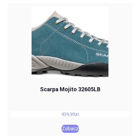
Scarpa Mojito 32605LB
439,99
zł
Zobacz