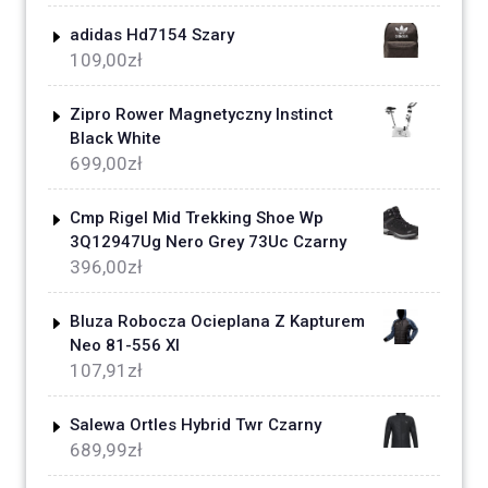
adidas Hd7154 Szary
109,00
zł
Zipro Rower Magnetyczny Instinct
Black White
699,00
zł
Cmp Rigel Mid Trekking Shoe Wp
3Q12947Ug Nero Grey 73Uc Czarny
396,00
zł
Bluza Robocza Ocieplana Z Kapturem
Neo 81-556 Xl
107,91
zł
Salewa Ortles Hybrid Twr Czarny
689,99
zł