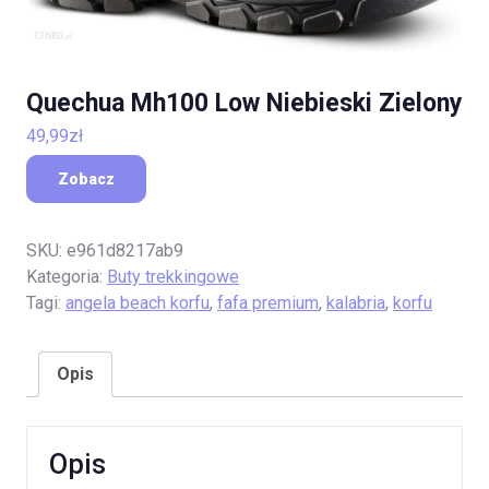
Quechua Mh100 Low Niebieski Zielony
49,99
zł
Zobacz
SKU:
e961d8217ab9
Kategoria:
Buty trekkingowe
Tagi:
angela beach korfu
,
fafa premium
,
kalabria
,
korfu
Opis
Opis