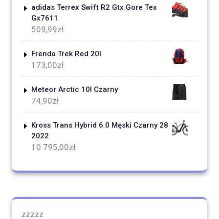
adidas Terrex Swift R2 Gtx Gore Tex
Gx7611
509,99
zł
Frendo Trek Red 20l
173,00
zł
Meteor Arctic 10l Czarny
74,90
zł
Kross Trans Hybrid 6.0 Męski Czarny 28
2022
10 795,00
zł
zzzzz