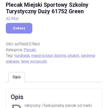
Plecak Miejski Sportowy Szkolny
Turystyczny Duży 61752 Green
42,99
zł
Zobacz
SKU:
acf9dd2576bd
Kategoria:
Plecaki
Tagi:
hurghada
,
maxeria blue didyma
,
phuket
,
sardynia
wakacje
,
tanie wycieczki
Opis
Opis
raktyczny i funkcjonalny plecak od marki