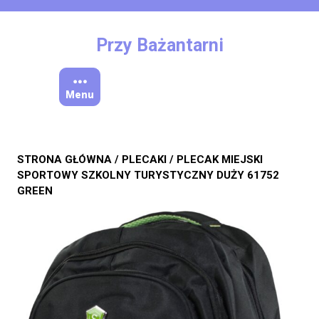
Skip
to
content
Przy Bażantarni
Menu
STRONA GŁÓWNA
/
PLECAKI
/ PLECAK MIEJSKI
SPORTOWY SZKOLNY TURYSTYCZNY DUŻY 61752
GREEN