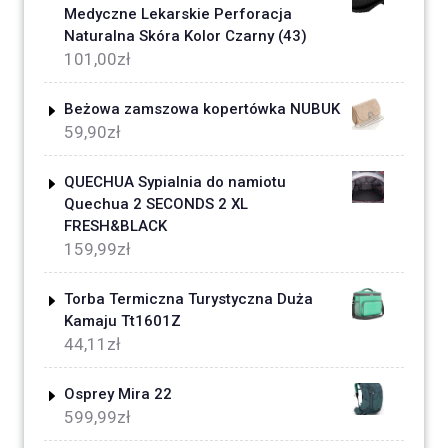
Medyczne Lekarskie Perforacja
Naturalna Skóra Kolor Czarny (43)
101,00
zł
Beżowa zamszowa kopertówka NUBUK
59,90
zł
QUECHUA Sypialnia do namiotu
Quechua 2 SECONDS 2 XL
FRESH&BLACK
159,99
zł
Torba Termiczna Turystyczna Duża
Kamaju Tt1601Z
44,11
zł
Osprey Mira 22
599,99
zł