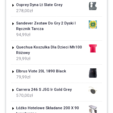
Osprey Dyna Lt Slate Grey
278,00
zł
Sandever Zestaw Do Gry 2 Dyski I
Ręcznik Tarcza
94,99
zł
Quechua Koszulka Dla Dzieci Mh100
Różowy
29,99
zł
Elbrus Viste 20L 1890 Black
79,99
zł
Carrera 246 S J5G Ir Gold Grey
570,00
zł
Łóżko Hotelowe Składane 200 X 90