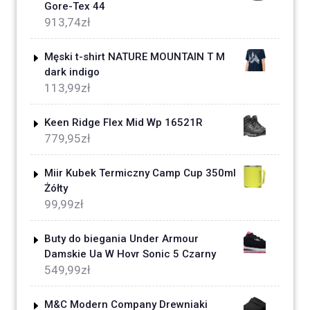
Gore-Tex 44
913,74
zł
Męski t-shirt NATURE MOUNTAIN T M
dark indigo
113,99
zł
Keen Ridge Flex Mid Wp 16521R
779,95
zł
Miir Kubek Termiczny Camp Cup 350ml
Żółty
99,99
zł
Buty do biegania Under Armour
Damskie Ua W Hovr Sonic 5 Czarny
549,99
zł
M&C Modern Company Drewniaki