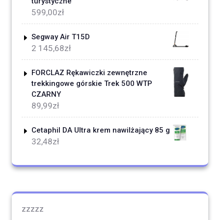
turystyczne
599,00
zł
Segway Air T15D
2 145,68
zł
FORCLAZ Rękawiczki zewnętrzne
trekkingowe górskie Trek 500 WTP
CZARNY
89,99
zł
Cetaphil DA Ultra krem nawilżający 85 g
32,48
zł
zzzzz