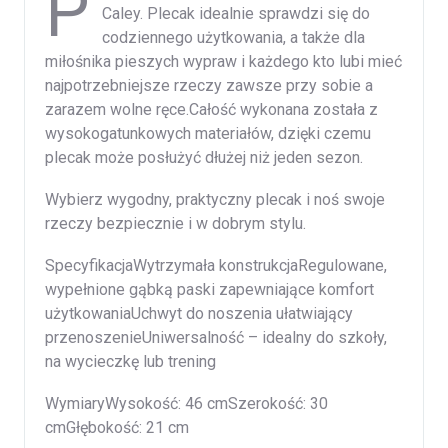
P
Caley. Plecak idealnie sprawdzi się do
codziennego użytkowania, a także dla
miłośnika pieszych wypraw i każdego kto lubi mieć
najpotrzebniejsze rzeczy zawsze przy sobie a
zarazem wolne ręce.Całość wykonana została z
wysokogatunkowych materiałów, dzięki czemu
plecak może posłużyć dłużej niż jeden sezon.
Wybierz wygodny, praktyczny plecak i noś swoje
rzeczy bezpiecznie i w dobrym stylu.
SpecyfikacjaWytrzymała konstrukcjaRegulowane,
wypełnione gąbką paski zapewniające komfort
użytkowaniaUchwyt do noszenia ułatwiający
przenoszenieUniwersalność – idealny do szkoły,
na wycieczkę lub trening
WymiaryWysokość: 46 cmSzerokość: 30
cmGłębokość: 21 cm