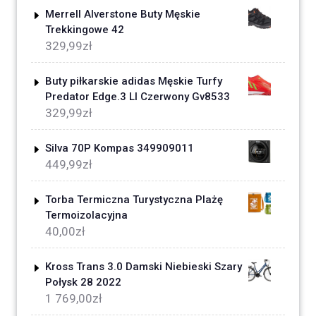
Merrell Alverstone Buty Męskie
Trekkingowe 42
329,99
zł
Buty piłkarskie adidas Męskie Turfy
Predator Edge.3 Ll Czerwony Gv8533
329,99
zł
Silva 70P Kompas 349909011
449,99
zł
Torba Termiczna Turystyczna Plażę
Termoizolacyjna
40,00
zł
Kross Trans 3.0 Damski Niebieski Szary
Połysk 28 2022
1 769,00
zł