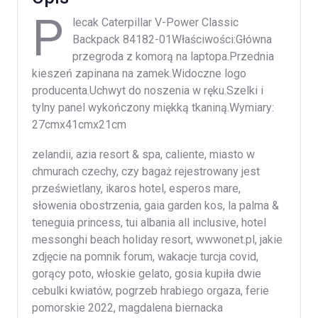
P
lecak Caterpillar V-Power Classic
Backpack 84182-01Właściwości:Główna
przegroda z komorą na laptopa.Przednia
kieszeń zapinana na zamek.Widoczne logo
producenta.Uchwyt do noszenia w ręku.Szelki i
tylny panel wykończony miękką tkaniną.Wymiary:
27cmx41cmx21cm
zelandii, azia resort & spa, caliente, miasto w
chmurach czechy, czy bagaż rejestrowany jest
prześwietlany, ikaros hotel, esperos mare,
słowenia obostrzenia, gaia garden kos, la palma &
teneguia princess, tui albania all inclusive, hotel
messonghi beach holiday resort, wwwonet.pl, jakie
zdjęcie na pomnik forum, wakacje turcja covid,
gorący poto, włoskie gelato, gosia kupiła dwie
cebulki kwiatów, pogrzeb hrabiego orgaza, ferie
pomorskie 2022, magdalena biernacka