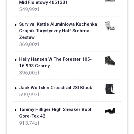
Mid Fioletowy 4051331
549,99
zł
Survival Kettle Aluminiowa Kuchenka
Czajnik Turystyczny Half Srebrna
Zestaw
369,00
zł
Helly Hansen W The Forester 105-
16.993 Czarny
396,00
zł
Jack Wolfskin Crosstrail 28l Black
599,99
zł
Tommy Hilfiger High Sneaker Boot
Gore-Tex 42
913,74
zł