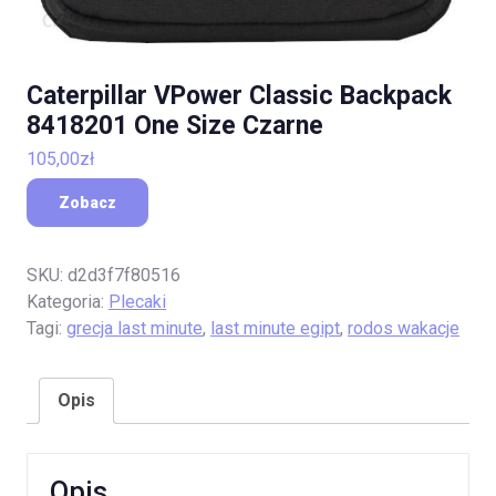
Caterpillar VPower Classic Backpack
8418201 One Size Czarne
105,00
zł
Zobacz
SKU:
d2d3f7f80516
Kategoria:
Plecaki
Tagi:
grecja last minute
,
last minute egipt
,
rodos wakacje
Opis
Opis