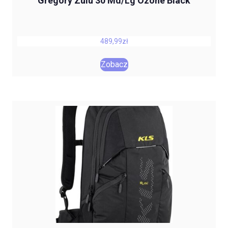
Gregory Zulu 30 Md/Lg Ozone Black
489,99
zł
Zobacz