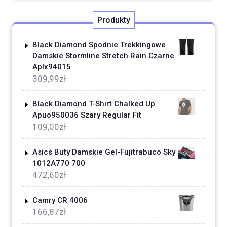
Produkty
Black Diamond Spodnie Trekkingowe
Damskie Stormline Stretch Rain Czarne
Aplx94015
309,99
zł
Black Diamond T-Shirt Chalked Up
Apuo950036 Szary Regular Fit
109,00
zł
Asics Buty Damskie Gel-Fujitrabuco Sky
1012A770 700
472,60
zł
Camry CR 4006
166,87
zł