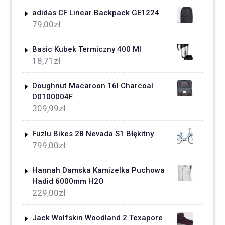
adidas CF Linear Backpack GE1224
79,00
zł
Basic Kubek Termiczny 400 Ml
18,71
zł
Doughnut Macaroon 16l Charcoal
D0100004F
309,99
zł
Fuzlu Bikes 28 Nevada S1 Błękitny
799,00
zł
Hannah Damska Kamizelka Puchowa
Hadid 6000mm H2O
229,00
zł
Jack Wolfskin Woodland 2 Texapore