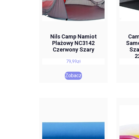
Nils Camp Namiot
Cam
Plażowy NC3142
Samo
Czerwony Szary
Sza
2
79,99
zł
Zobacz