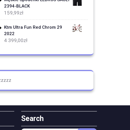
2394-BLACK
159,99
zł
Ktm Ultra Fun Red Chrom 29
2022
4 399,00
zł
zzzzz
Search