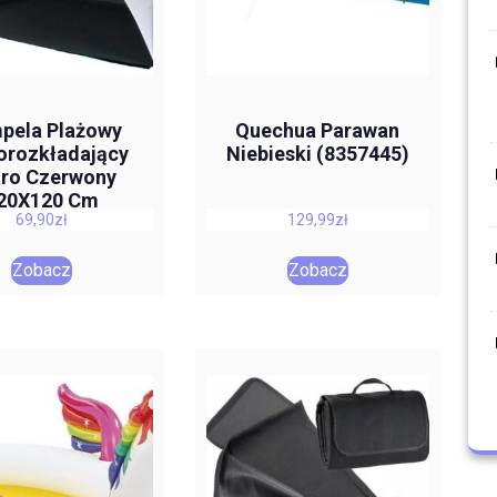
pela Plażowy
Quechua Parawan
rozkładający
Niebieski (8357445)
ro Czerwony
20X120 Cm
69,90
zł
129,99
zł
Zobacz
Zobacz