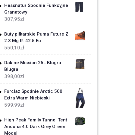
Hessnatur Spodnie Funkcyjne
Granatowy
307,95
zł
Buty piłkarskie Puma Future Z
2.3 Mg R. 42.5 Eu
550,10
zł
Dakine Mission 25L Blugra
Blugra
398,00
zł
Forclaz Spodnie Arctic 500
Extra Warm Niebieski
599,99
zł
High Peak Family Tunnel Tent
Ancona 4.0 Dark Grey Green
Model