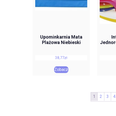
Upominkarnia Mata
In
Plażowa Niebieski
Jednor
38,77
zł
Zobacz
1
2
3
4