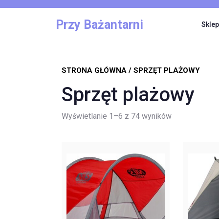
Skip
to
Przy Bażantarni
Sklep
content
STRONA GŁÓWNA
/ SPRZĘT PLAŻOWY
Sprzęt plażowy
Posortowane
Wyświetlanie 1–6 z 74 wyników
według
najnowszych