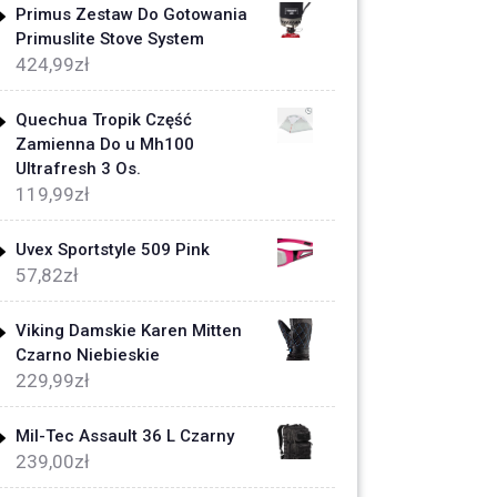
Primus Zestaw Do Gotowania
Primuslite Stove System
424,99
zł
Quechua Tropik Część
Zamienna Do u Mh100
Ultrafresh 3 Os.
119,99
zł
Uvex Sportstyle 509 Pink
57,82
zł
Viking Damskie Karen Mitten
Czarno Niebieskie
229,99
zł
Mil-Tec Assault 36 L Czarny
239,00
zł