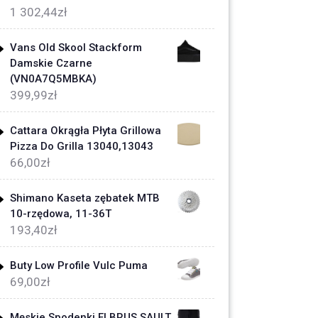
1 302,44
zł
Vans Old Skool Stackform
Damskie Czarne
(VN0A7Q5MBKA)
399,99
zł
Cattara Okrągła Płyta Grillowa
Pizza Do Grilla 13040,13043
66,00
zł
Shimano Kaseta zębatek MTB
10-rzędowa, 11-36T
193,40
zł
Buty Low Profile Vulc Puma
69,00
zł
Męskie Spodenki ELBRUS SAULT