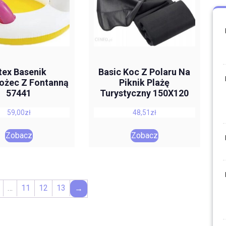
tex Basenik
Basic Koc Z Polaru Na
ożec Z Fontanną
Piknik Plażę
57441
Turystyczny 150X120
59,00
zł
48,51
zł
Zobacz
Zobacz
…
11
12
13
→