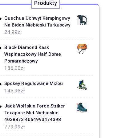
Produkty
Quechua Uchwyt Kempingowy
Na Bidon Niebieski Turkusowy
24,99
zł
Black Diamond Kask
Wspinaczkowy Half Dome
Pomarańczowy
186,00
zł
Spokey Regulowane Mizou
143,93
zł
Jack Wolfskin Force Striker
Texapore Mid Niebieskie
4038873 4064993474398
779,99
zł