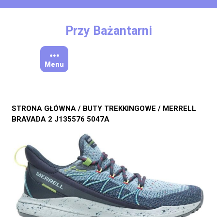
Skip
to
content
Przy Bażantarni
Menu
STRONA GŁÓWNA
/
BUTY TREKKINGOWE
/ MERRELL
BRAVADA 2 J135576 5047A