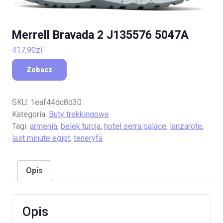
Merrell Bravada 2 J135576 5047A
417,90
zł
Zobacz
SKU:
1eaf44dc8d30
Kategoria:
Buty trekkingowe
Tagi:
armenia
,
belek turcja
,
hotel serra palace
,
lanzarote
,
last minute egipt
,
teneryfa
Opis
Opis