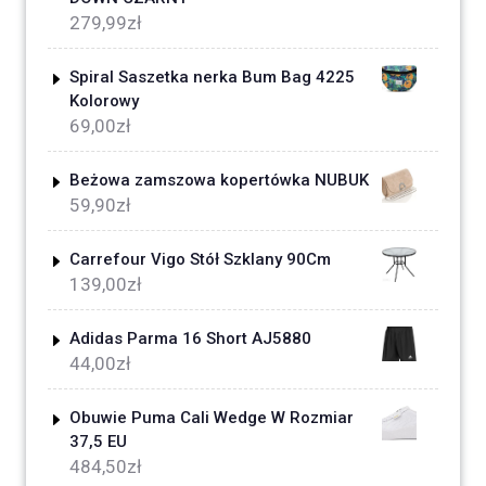
279,99
zł
Spiral Saszetka nerka Bum Bag 4225
Kolorowy
69,00
zł
Beżowa zamszowa kopertówka NUBUK
59,90
zł
Carrefour Vigo Stół Szklany 90Cm
139,00
zł
Adidas Parma 16 Short AJ5880
44,00
zł
Obuwie Puma Cali Wedge W Rozmiar
37,5 EU
484,50
zł