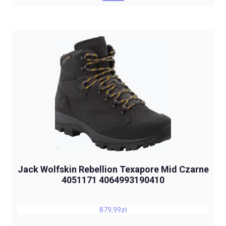
Jack Wolfskin Rebellion Texapore Mid Czarne
4051171 4064993190410
879,99
zł