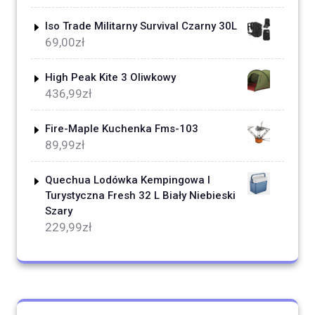
Iso Trade Militarny Survival Czarny 30L
69,00
zł
High Peak Kite 3 Oliwkowy
436,99
zł
Fire-Maple Kuchenka Fms-103
89,99
zł
Quechua Lodówka Kempingowa I
Turystyczna Fresh 32 L Biały Niebieski
Szary
229,99
zł