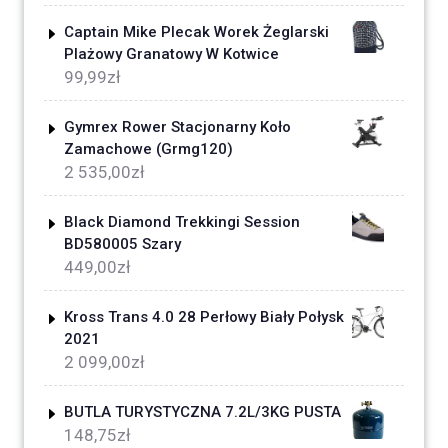
Captain Mike Plecak Worek Żeglarski
Plażowy Granatowy W Kotwice
99,99
zł
Gymrex Rower Stacjonarny Koło
Zamachowe (Grmg120)
2 535,00
zł
Black Diamond Trekkingi Session
BD580005 Szary
449,00
zł
Kross Trans 4.0 28 Perłowy Biały Połysk
2021
2 099,00
zł
BUTLA TURYSTYCZNA 7.2L/3KG PUSTA
148,75
zł