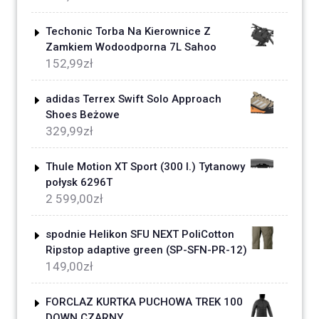
Techonic Torba Na Kierownice Z
Zamkiem Wodoodporna 7L Sahoo
152,99
zł
adidas Terrex Swift Solo Approach
Shoes Beżowe
329,99
zł
Thule Motion XT Sport (300 l.) Tytanowy
połysk 6296T
2 599,00
zł
spodnie Helikon SFU NEXT PoliCotton
Ripstop adaptive green (SP-SFN-PR-12)
149,00
zł
FORCLAZ KURTKA PUCHOWA TREK 100
DOWN CZARNY