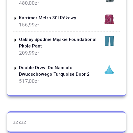
480,00
zł
Karrimor Metro 30l Różowy
156,99
zł
Oakley Spodnie Męskie Foundational
Pkble Pant
209,99
zł
Double Drzwi Do Namiotu
Dwuosobowego Turquoise Door 2
517,00
zł
zzzzz