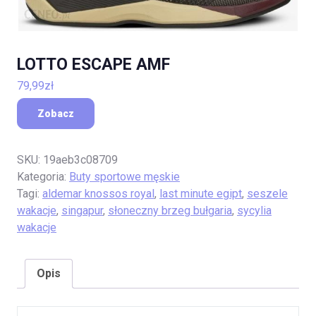
LOTTO ESCAPE AMF
79,99
zł
Zobacz
SKU:
19aeb3c08709
Kategoria:
Buty sportowe męskie
Tagi:
aldemar knossos royal
,
last minute egipt
,
seszele
wakacje
,
singapur
,
słoneczny brzeg bułgaria
,
sycylia
wakacje
Opis