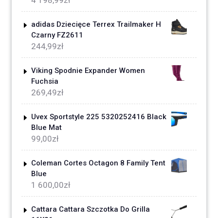
4 198,99
zł
adidas Dziecięce Terrex Trailmaker H
Czarny FZ2611
244,99
zł
Viking Spodnie Expander Women
Fuchsia
269,49
zł
Uvex Sportstyle 225 5320252416 Black
Blue Mat
99,00
zł
Coleman Cortes Octagon 8 Family Tent
Blue
1 600,00
zł
Cattara Cattara Szczotka Do Grilla