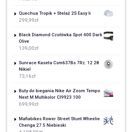
Quechua Tropik + Stelaż 2S Easy Ii
299,99
zł
Black Diamond Czołówka Spot 400 Dark
Olive
139,00
zł
Sunrace Kaseta Csm637Bs 7Rz. 12 28
Nikiel
73,16
zł
Buty do biegania Nike Air Zoom Tempo
Next M Multikolor CI9923 100
699,99
zł
Mafiabikes Rower Street Stunt Wheelie
Chenga 27.5 Niebieski