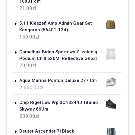
16X31 cm
21,00
zł
5.11 Kieszeń Amp Admin Gear Set
Kangaroo (56401-134)
159,00
zł
Camelbak Bidon Sportowy Z Izolacją
Podium Chill 620Ml Reflective Ghost
79,90
zł
Aqua Marina Ponton Deluxe 277 Cm
2 660,00
zł
Cmp Rigel Low Wp 3Q13244J Titanio
Skyway 66Um
239,00
zł
Deuter Ascender 7l Black