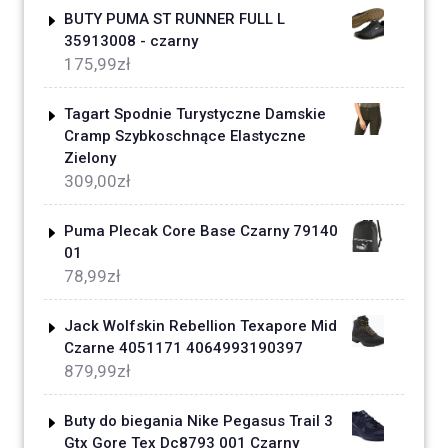
BUTY PUMA ST RUNNER FULL L
35913008 - czarny
175,99
zł
Tagart Spodnie Turystyczne Damskie
Cramp Szybkoschnące Elastyczne
Zielony
309,00
zł
Puma Plecak Core Base Czarny 79140
01
78,99
zł
Jack Wolfskin Rebellion Texapore Mid
Czarne 4051171 4064993190397
879,99
zł
Buty do biegania Nike Pegasus Trail 3
Gtx Gore Tex Dc8793 001 Czarny