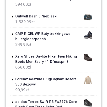
594,00
zł
Outwell Dash 5 Niebieski
1 539,99
zł
CMP RIGEL WP Buty trekkingowe
blue/giada/peach
349,99
zł
Xero Shoes Daylite Hiker Fion Hiking
Boots Men Szary 41 Dfmaspm8
658,00
zł
Forclaz Koszula Długi Rękaw Desert
500 Beżowy
99,99
zł
adidas Terrex Swift R3 Fw2776 Core