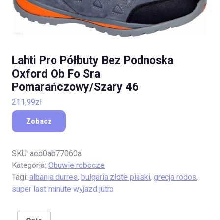
Lahti Pro Półbuty Bez Podnoska
Oxford Ob Fo Sra
Pomarańczowy/Szary 46
211,99
zł
Zobacz
SKU:
aed0ab77060a
Kategoria:
Obuwie robocze
Tagi:
albania durres
,
bułgaria złote piaski
,
grecja rodos
,
super last minute wyjazd jutro