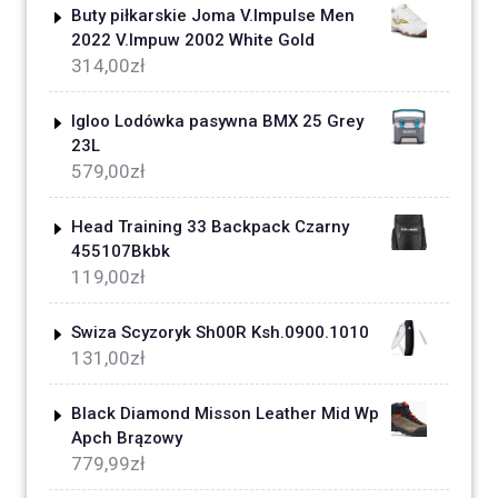
Buty piłkarskie Joma V.Impulse Men
2022 V.Impuw 2002 White Gold
314,00
zł
Igloo Lodówka pasywna BMX 25 Grey
23L
579,00
zł
Head Training 33 Backpack Czarny
455107Bkbk
119,00
zł
Swiza Scyzoryk Sh00R Ksh.0900.1010
131,00
zł
Black Diamond Misson Leather Mid Wp
Apch Brązowy
779,99
zł