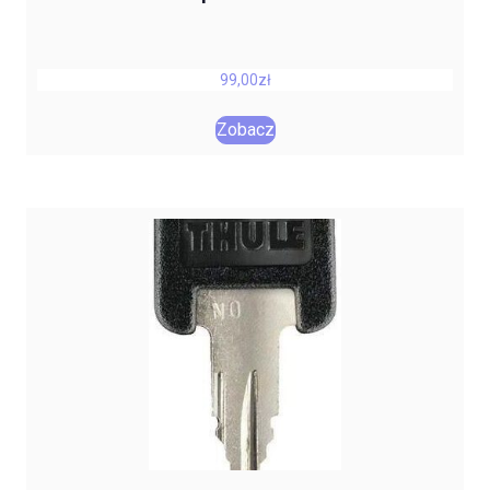
99,00
zł
Zobacz