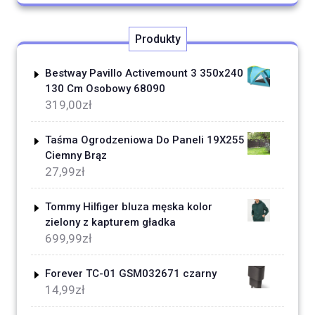
Produkty
Bestway Pavillo Activemount 3 350x240
130 Cm Osobowy 68090
319,00
zł
Taśma Ogrodzeniowa Do Paneli 19X255
Ciemny Brąz
27,99
zł
Tommy Hilfiger bluza męska kolor
zielony z kapturem gładka
699,99
zł
Forever TC-01 GSM032671 czarny
14,99
zł