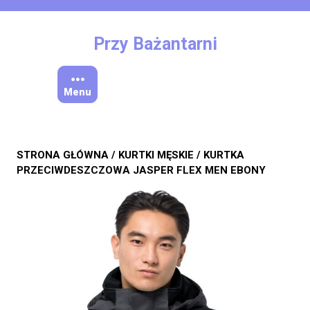
Skip
to
content
Przy Bażantarni
Menu
STRONA GŁÓWNA
/
KURTKI MĘSKIE
/ KURTKA
PRZECIWDESZCZOWA JASPER FLEX MEN EBONY