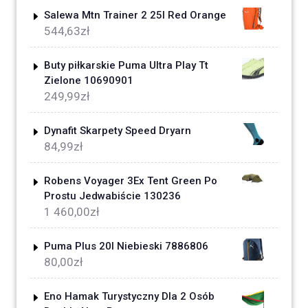
Salewa Mtn Trainer 2 25l Red Orange
544,63
zł
Buty piłkarskie Puma Ultra Play Tt
Zielone 10690901
249,99
zł
Dynafit Skarpety Speed Dryarn
84,99
zł
Robens Voyager 3Ex Tent Green Po
Prostu Jedwabiście 130236
1 460,00
zł
Puma Plus 20l Niebieski 7886806
80,00
zł
Eno Hamak Turystyczny Dla 2 Osób