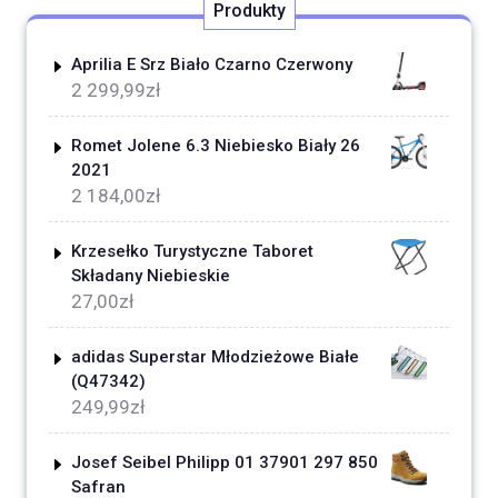
Produkty
Aprilia E Srz Biało Czarno Czerwony
2 299,99
zł
Romet Jolene 6.3 Niebiesko Biały 26
2021
2 184,00
zł
Krzesełko Turystyczne Taboret
Składany Niebieskie
27,00
zł
adidas Superstar Młodzieżowe Białe
(Q47342)
249,99
zł
Josef Seibel Philipp 01 37901 297 850
Safran