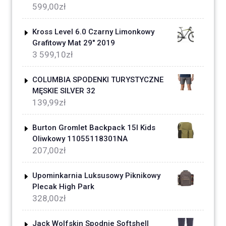
599,00
zł
Kross Level 6.0 Czarny Limonkowy
Grafitowy Mat 29" 2019
3 599,10
zł
COLUMBIA SPODENKI TURYSTYCZNE
MĘSKIE SILVER 32
139,99
zł
Burton Gromlet Backpack 15l Kids
Oliwkowy 11055118301NA
207,00
zł
Upominkarnia Luksusowy Piknikowy
Plecak High Park
328,00
zł
Jack Wolfskin Spodnie Softshell