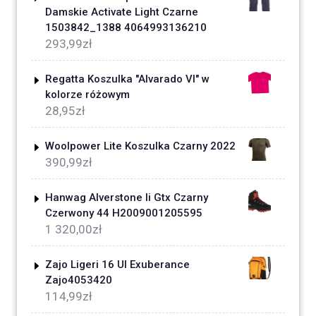
Damskie Activate Light Czarne
1503842_1388 4064993136210
293,99
zł
Regatta Koszulka "Alvarado VI" w
kolorze różowym
28,95
zł
Woolpower Lite Koszulka Czarny 2022
390,99
zł
Hanwag Alverstone Ii Gtx Czarny
Czerwony 44 H2009001205595
1 320,00
zł
Zajo Ligeri 16 Ul Exuberance
Zajo4053420
114,99
zł