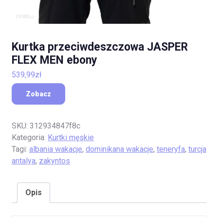
Kurtka przeciwdeszczowa JASPER
FLEX MEN ebony
539,99
zł
Zobacz
SKU:
312934847f8c
Kategoria:
Kurtki męskie
Tagi:
albania wakacje
,
dominikana wakacje
,
teneryfa
,
turcja
antalya
,
zakyntos
Opis