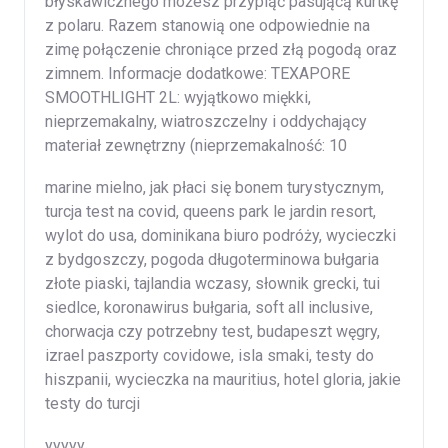
błyskawicznego możesz przypiąć pasującą kurtkę
z polaru. Razem stanowią one odpowiednie na
zimę połączenie chroniące przed złą pogodą oraz
zimnem. Informacje dodatkowe: TEXAPORE
SMOOTHLIGHT 2L: wyjątkowo miękki,
nieprzemakalny, wiatroszczelny i oddychający
materiał zewnętrzny (nieprzemakalność: 10
marine mielno, jak płaci się bonem turystycznym,
turcja test na covid, queens park le jardin resort,
wylot do usa, dominikana biuro podróży, wycieczki
z bydgoszczy, pogoda długoterminowa bułgaria
złote piaski, tajlandia wczasy, słownik grecki, tui
siedlce, koronawirus bułgaria, soft all inclusive,
chorwacja czy potrzebny test, budapeszt węgry,
izrael paszporty covidowe, isla smaki, testy do
hiszpanii, wycieczka na mauritius, hotel gloria, jakie
testy do turcji
yyyyy