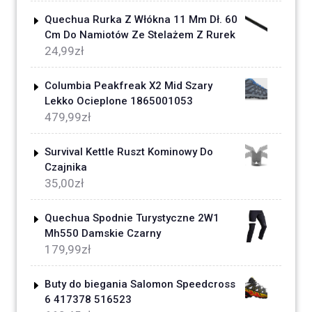
Quechua Rurka Z Włókna 11 Mm Dł. 60
Cm Do Namiotów Ze Stelażem Z Rurek
24,99
zł
Columbia Peakfreak X2 Mid Szary
Lekko Ocieplone 1865001053
479,99
zł
Survival Kettle Ruszt Kominowy Do
Czajnika
35,00
zł
Quechua Spodnie Turystyczne 2W1
Mh550 Damskie Czarny
179,99
zł
Buty do biegania Salomon Speedcross
6 417378 516523