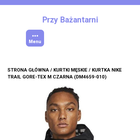
Skip
to
content
Przy Bażantarni
Menu
STRONA GŁÓWNA
/
KURTKI MĘSKIE
/ KURTKA NIKE
TRAIL GORE-TEX M CZARNA (DM4659-010)