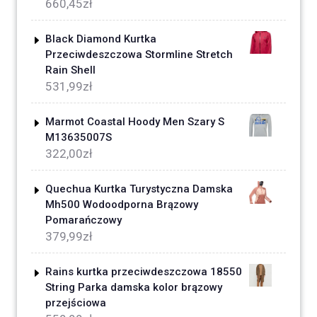
660,45
zł
Black Diamond Kurtka
Przeciwdeszczowa Stormline Stretch
Rain Shell
531,99
zł
Marmot Coastal Hoody Men Szary S
M13635007S
322,00
zł
Quechua Kurtka Turystyczna Damska
Mh500 Wodoodporna Brązowy
Pomarańczowy
379,99
zł
Rains kurtka przeciwdeszczowa 18550
String Parka damska kolor brązowy
przejściowa