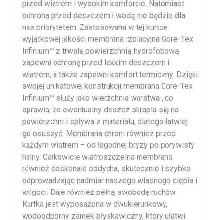
przed wiatrem i wysokim komforcie. Natomiast
ochrona przed deszczem i wodą nie będzie dla
nas priorytetem. Zastosowana w tej kurtce
wyjątkowej jakości membrana izolacyjna Gore-Tex
Infinium™ z trwałą powierzchnią hydrofobową
zapewni ochronę przed lekkim deszczem i
wiatrem, a także zapewni komfort termiczny. Dzięki
swojej unikatowej konstrukcji membrana Gore-Tex
Infinium™ służy jako wierzchnia warstwa , co
sprawia, że ewentualny deszcz skrapla się na
powierzchni i spływa z materiału, dlatego łatwiej
go osuszyć. Membrana chroni również przed
każdym wiatrem – od łagodnej bryzy po porywisty
halny. Całkowicie wiatroszczelna membrana
również doskonale oddycha, skutecznie i szybko
odprowadzając nadmiar naszego własnego ciepła i
wilgoci. Daje również pełną swobodę ruchów.
Kurtka jest wyposażona w dwukierunkowy,
wodoodporny zamek błyskawiczny, który ułatwi