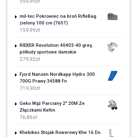
559,99
zł
mil-tec Pokrowiec na broń RifleBag
zielony 100 cm (7657)
159,99
zł
RIEKER Revolution 40403-40 grey,
półbuty sportowe damskie
279,92
zł
Fjord Nansen Nordkapp Hydro 300
700G Prawy 34588 Fn
719,90
zł
Geko Wąż Parciany 2'' 20M Ze
Złączkami Keltin
76,86
zł
Khebikes Stojak Rowerowy Khe 16 Do