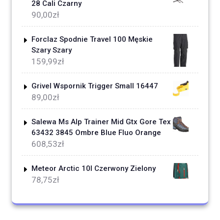
28 Cali Czarny
90,00
zł
Forclaz Spodnie Travel 100 Męskie
Szary Szary
159,99
zł
Grivel Wspornik Trigger Small 16447
89,00
zł
Salewa Ms Alp Trainer Mid Gtx Gore Tex
63432 3845 Ombre Blue Fluo Orange
608,53
zł
Meteor Arctic 10l Czerwony Zielony
78,75
zł