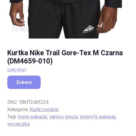
Kurtka Nike Trail Gore-Tex M Czarna
(DM4659-010)
649,99
zł
Zobacz
SKU:
186ff2d6f224
Kategoria:
Kurtki męskie
Tagi:
kreta wakacje
,
samos grecja
,
teneryfa wakacje
,
wycieczka