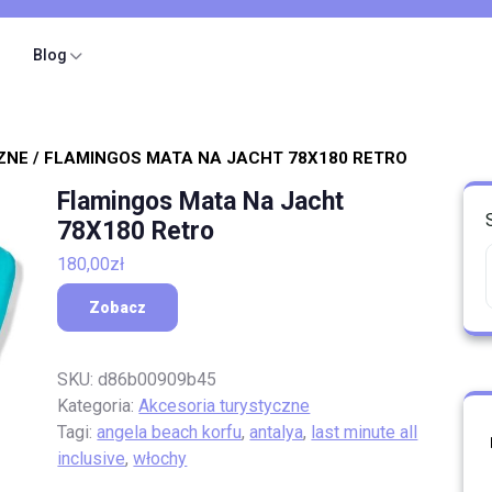
Blog
ZNE
/ FLAMINGOS MATA NA JACHT 78X180 RETRO
Flamingos Mata Na Jacht
78X180 Retro
180,00
zł
Zobacz
SKU:
d86b00909b45
Kategoria:
Akcesoria turystyczne
Tagi:
angela beach korfu
,
antalya
,
last minute all
inclusive
,
włochy