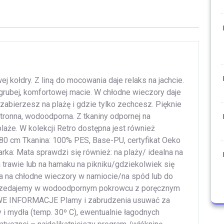
ej kołdry. Z liną do mocowania daje relaks na jachcie.
grubej, komfortowej macie. W chłodne wieczory daje
abierzesz na plażę i gdzie tylko zechcesz. Pięknie
ronna, wodoodporna. Z tkaniny odpornej na
plaże. W kolekcji Retro dostępna jest również
0 cm Tkanina: 100% PES, Base-PU, certyfikat Oeko
rka: Mata sprawdzi się również: na plaży/ idealna na
trawie lub na hamaku na pikniku/gdziekolwiek się
ia na chłodne wieczory w namiocie/na spód lub do
przedajemy w wodoodpornym pokrowcu z poręcznym
WE INFORMACJE Plamy i zabrudzenia usuwać za
i mydła (temp. 30º C), ewentualnie łagodnych