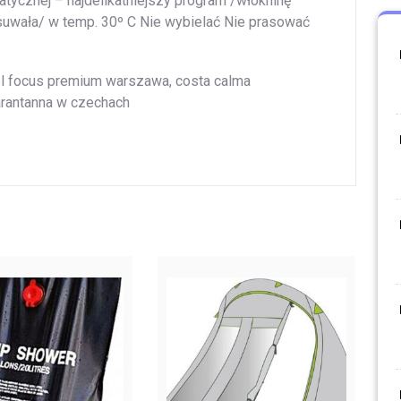
tycznej – najdelikatniejszy program /włókninę
uwała/ w temp. 30º C Nie wybielać Nie prasować
el focus premium warszawa, costa calma
warantanna w czechach