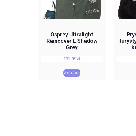
Osprey Ultralight
Pry
Raincover L Shadow
turys
Grey
k
193,99
zł
Zobacz