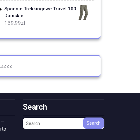
Spodnie Trekkingowe Travel 100
Damskie
139,99
zł
zzzzz
Search
 —
Search
rto