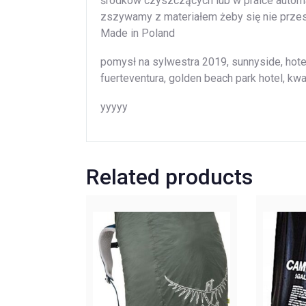
środków czyszczących lub w pralce automa
zszywamy z materiałem żeby się nie przes
Made in Poland
pomysł na sylwestra 2019, sunnyside, hot
fuerteventura, golden beach park hotel, k
yyyyy
Related products