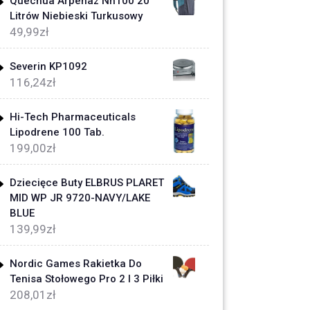
Quechua Arpenaz Nh100 20
Litrów Niebieski Turkusowy
49,99
zł
Severin KP1092
116,24
zł
Hi-Tech Pharmaceuticals
Lipodrene 100 Tab.
199,00
zł
Dziecięce Buty ELBRUS PLARET
MID WP JR 9720-NAVY/LAKE
BLUE
139,99
zł
Nordic Games Rakietka Do
Tenisa Stołowego Pro 2 I 3 Piłki
208,01
zł