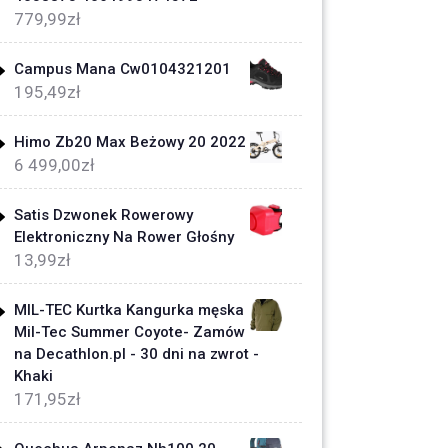
779,99
zł
Campus Mana Cw0104321201
195,49
zł
Himo Zb20 Max Beżowy 20 2022
6 499,00
zł
Satis Dzwonek Rowerowy
Elektroniczny Na Rower Głośny
13,99
zł
MIL-TEC Kurtka Kangurka męska
Mil-Tec Summer Coyote- Zamów
na Decathlon.pl - 30 dni na zwrot -
Khaki
171,95
zł