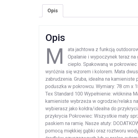
Opis
Opis
M
ata jachtowa z funkcją outdoorow
Opalanie i wypoczynek teraz na 
ciepło. Spakowaną w pokrowiec z
wyróżnia się wzorem i kolorem. Mata dwust
zabrudzenia. Gruba, idealna na kamieniste 
poduszka w pokrowcu. Wymiary: 78 cm x 18
Tex Standard 100 Wypełnienie: włóknina Ma
kamieniste wybrzeża w ogrodzie/relaks na 
wybierasz jako kołdra/idealna do przykryc
przykrycia Pokrowiec: Wszystkie maty s
paskiem na ramię. Nasze atuty: DODATKO
pomocą miękkiej gąbki oraz roztworu wody 