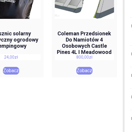
sznic solarny
Coleman Przedsionek
tyczny ogrodowy
Do Namiotów 4
empingowy
Osobowych Castle
Pines 4L I Meadowood
24,00
zł
800,00
zł
4L
Zobacz
Zobacz