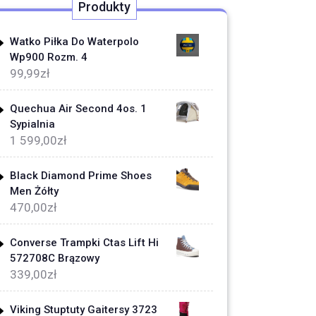
Produkty
Watko Piłka Do Waterpolo
Wp900 Rozm. 4
99,99
zł
Quechua Air Second 4os. 1
Sypialnia
1 599,00
zł
Black Diamond Prime Shoes
Men Żółty
470,00
zł
Converse Trampki Ctas Lift Hi
572708C Brązowy
339,00
zł
Viking Stuptuty Gaitersy 3723