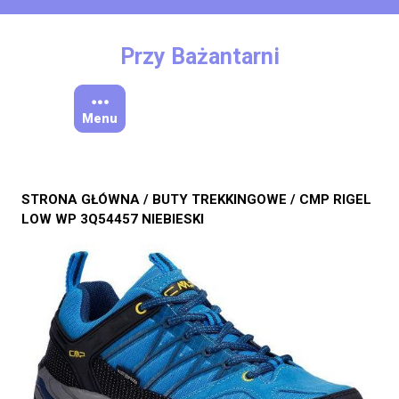
Skip
to
content
Przy Bażantarni
Menu
STRONA GŁÓWNA
/
BUTY TREKKINGOWE
/ CMP RIGEL
LOW WP 3Q54457 NIEBIESKI