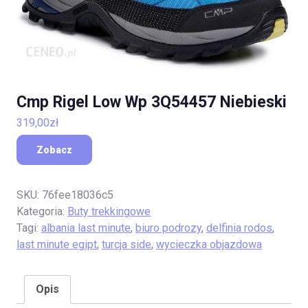
Cmp Rigel Low Wp 3Q54457 Niebieski
319,00
zł
Zobacz
SKU:
76fee18036c5
Kategoria:
Buty trekkingowe
Tagi:
albania last minute
,
biuro podrozy
,
delfinia rodos
,
last minute egipt
,
turcja side
,
wycieczka objazdowa
Opis