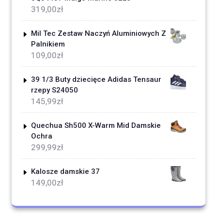
319,00
zł
Mil Tec Zestaw Naczyń Aluminiowych Z
Palnikiem
109,00
zł
39 1/3 Buty dziecięce Adidas Tensaur
rzepy S24050
145,99
zł
Quechua Sh500 X-Warm Mid Damskie
Ochra
299,99
zł
Kalosze damskie 37
149,00
zł