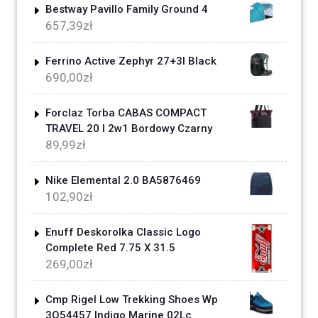
Bestway Pavillo Family Ground 4
657,39
zł
Ferrino Active Zephyr 27+3l Black
690,00
zł
Forclaz Torba CABAS COMPACT
TRAVEL 20 l 2w1 Bordowy Czarny
89,99
zł
Nike Elemental 2.0 BA5876469
102,90
zł
Enuff Deskorolka Classic Logo
Complete Red 7.75 X 31.5
269,00
zł
Cmp Rigel Low Trekking Shoes Wp
3Q54457 Indigo Marine 02Lc