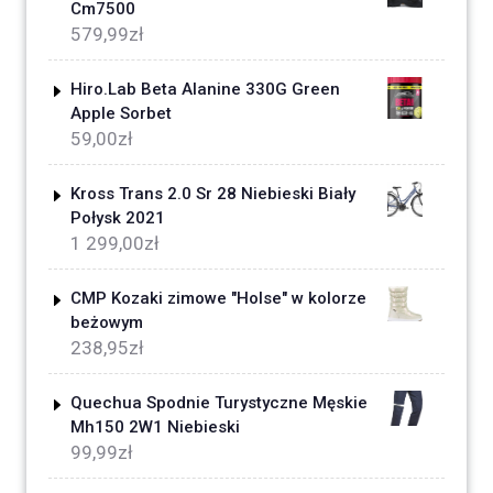
Cm7500
579,99
zł
Hiro.Lab Beta Alanine 330G Green
Apple Sorbet
59,00
zł
Kross Trans 2.0 Sr 28 Niebieski Biały
Połysk 2021
1 299,00
zł
CMP Kozaki zimowe "Holse" w kolorze
beżowym
238,95
zł
Quechua Spodnie Turystyczne Męskie
Mh150 2W1 Niebieski
99,99
zł