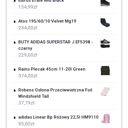
Elbrus Efate Mid Black
154,99
zł
Atos 195/60/10 Velvet Mg19
234,00
zł
BUTY ADIDAS SUPERSTAR J EF5398 -
czarny
229,00
zł
Rains Plecak 45cm 11-20l Green
374,00
zł
Robens Osłona Przeciwwietrzna Foil
Windshield Tall
37,79
zł
adidas Linear Bp Różowy 22,5l HM9110
95,00
zł