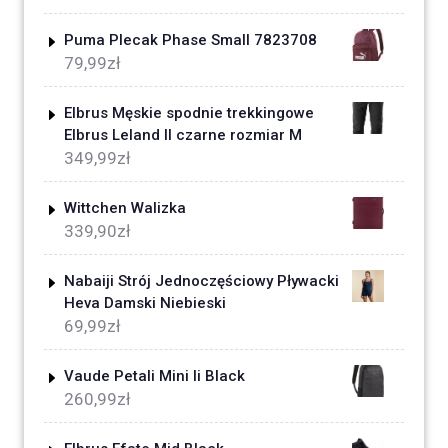
Puma Plecak Phase Small 7823708
79,99
zł
Elbrus Męskie spodnie trekkingowe
Elbrus Leland II czarne rozmiar M
349,99
zł
Wittchen Walizka
339,90
zł
Nabaiji Strój Jednoczęściowy Pływacki
Heva Damski Niebieski
69,99
zł
Vaude Petali Mini Ii Black
260,99
zł