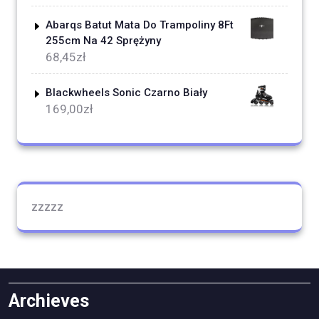
Abarqs Batut Mata Do Trampoliny 8Ft
255cm Na 42 Sprężyny
68,45
zł
Blackwheels Sonic Czarno Biały
169,00
zł
zzzzz
Archieves