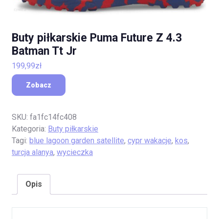
Buty piłkarskie Puma Future Z 4.3
Batman Tt Jr
199,99
zł
Zobacz
SKU:
fa1fc14fc408
Kategoria:
Buty piłkarskie
Tagi:
blue lagoon garden satellite
,
cypr wakacje
,
kos
,
turcja alanya
,
wycieczka
Opis