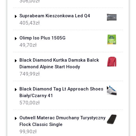
306,00
zł
Suprabeam Kieszonkowa Led Q4
405,43
zł
Olimp Iso Plus 1505G
49,70
zł
Black Diamond Kurtka Damska Balck
Diamond Alpine Start Hoody
749,99
zł
Black Diamond Tag Lt Approach Shoes
Biały/Czarny 41
570,00
zł
Outwell Materac Dmuchany Turystyczny
Flock Classic Single
99,90
zł