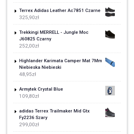
Terrex Adidas Leather Ac7851 Czarne
325,90
zł
Trekkingi MERRELL - Jungle Moc
J60825 Czarny
252,00
zł
Highlander Karimata Camper Mat 7Mm
Niebieska Niebieski
48,95
zł
Armytek Crystal Blue
109,80
zł
adidas Terrex Trailmaker Mid Gtx
Fy2236 Szary
299,00
zł