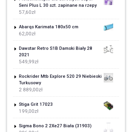
Seni Plus L 30 szt. zapinane na rzepy
57,60
zł
Abarqs Karimata 180x50 cm
62,00
zł
Dawstar Retro S1B Damski Biały 28
2021
549,99
zł
Rockrider Mtb Explore 520 29 Niebieski
Turkusowy
2 889,00
zł
Stiga Grit 17023
199,00
zł
Sigma Bono 2 2Xe27 Biała (31903)