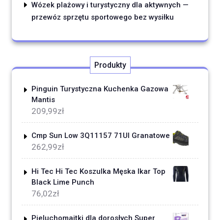
Wózek plażowy i turystyczny dla aktywnych —
przewóz sprzętu sportowego bez wysiłku
Produkty
Pinguin Turystyczna Kuchenka Gazowa
Mantis
209,99
zł
Cmp Sun Low 3Q11157 71Ul Granatowe
262,99
zł
Hi Tec Hi Tec Koszulka Męska Ikar Top
Black Lime Punch
76,02
zł
Pieluchomajtki dla dorosłych Super