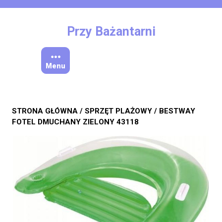
Skip
to
content
Przy Bażantarni
Menu
STRONA GŁÓWNA
/
SPRZĘT PLAŻOWY
/ BESTWAY
FOTEL DMUCHANY ZIELONY 43118