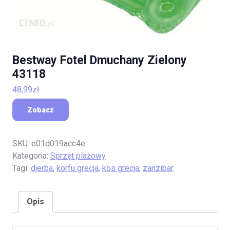
Bestway Fotel Dmuchany Zielony
43118
48,99
zł
Zobacz
SKU:
e01d019acc4e
Kategoria:
Sprzęt plażowy
Tagi:
djerba
,
korfu grecja
,
kos grecja
,
zanzibar
Opis