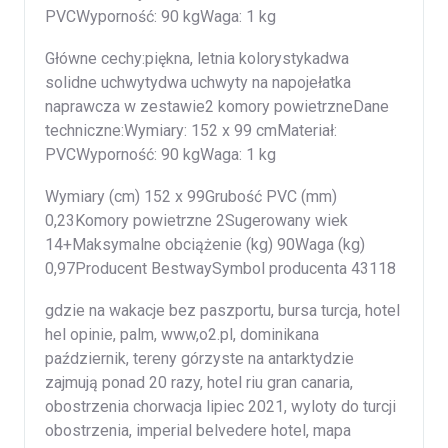
PVCWyporność: 90 kgWaga: 1 kg
Główne cechy:piękna, letnia kolorystykadwa
solidne uchwytydwa uchwyty na napojełatka
naprawcza w zestawie2 komory powietrzneDane
techniczne:Wymiary: 152 x 99 cmMateriał:
PVCWyporność: 90 kgWaga: 1 kg
Wymiary (cm) 152 x 99Grubość PVC (mm)
0,23Komory powietrzne 2Sugerowany wiek
14+Maksymalne obciążenie (kg) 90Waga (kg)
0,97Producent BestwaySymbol producenta 43118
gdzie na wakacje bez paszportu, bursa turcja, hotel
hel opinie, palm, www,o2.pl, dominikana
październik, tereny górzyste na antarktydzie
zajmują ponad 20 razy, hotel riu gran canaria,
obostrzenia chorwacja lipiec 2021, wyloty do turcji
obostrzenia, imperial belvedere hotel, mapa