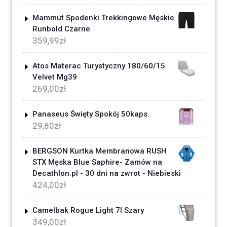
Mammut Spodenki Trekkingowe Męskie
Runbold Czarne
359,99
zł
Atos Materac Turystyczny 180/60/15
Velvet Mg39
269,00
zł
Panaseus Święty Spokój 50kaps.
29,80
zł
BERGSON Kurtka Membranowa RUSH
STX Męska Blue Saphire- Zamów na
Decathlon.pl - 30 dni na zwrot - Niebieski
424,00
zł
Camelbak Rogue Light 7l Szary
349,00
zł