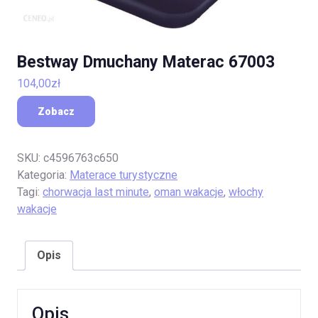
Bestway Dmuchany Materac 67003
104,00
zł
Zobacz
SKU:
c4596763c650
Kategoria:
Materace turystyczne
Tagi:
chorwacja last minute
,
oman wakacje
,
włochy
wakacje
Opis
Opis