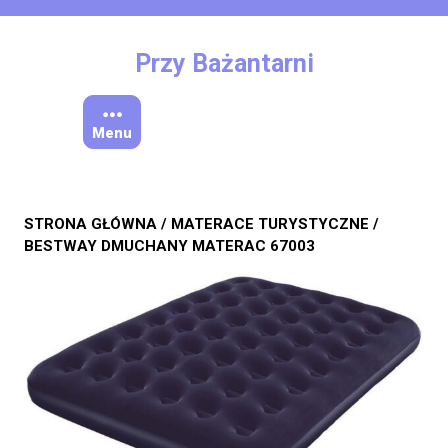
Skip
to
content
Przy Bażantarni
Menu
STRONA GŁÓWNA
/
MATERACE TURYSTYCZNE
/
BESTWAY DMUCHANY MATERAC 67003