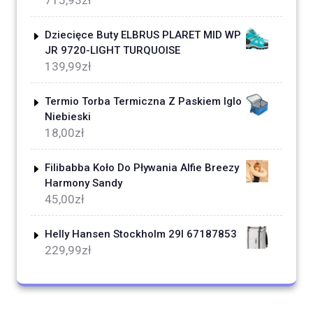
Dziecięce Buty ELBRUS PLARET MID WP
JR 9720-LIGHT TURQUOISE
139,99
zł
Termio Torba Termiczna Z Paskiem Iglo
Niebieski
18,00
zł
Filibabba Koło Do Pływania Alfie Breezy
Harmony Sandy
45,00
zł
Helly Hansen Stockholm 29l 67187853
229,99
zł