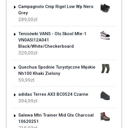
Campagnolo Cmp Rigel Low Wp Nero
Grey
289,00
zł
Tenisówki VANS - Ols Skool Mte-1
VN0A5I12A041
Black/White/Checkerboard
329,00
zł
Quechua Spodnie Turystyczne Męskie
Nh100 Khaki Zielony
59,99
zł
adidas Terrex AX3 BC0524 Czarne
394,99
zł
Salewa Mtn Trainer Mid Gtx Charcoal
10620251
715,93
zł