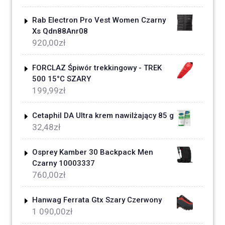
Rab Electron Pro Vest Women Czarny
Xs Qdn88Anr08
920,00
zł
FORCLAZ Śpiwór trekkingowy - TREK
500 15°C SZARY
199,99
zł
Cetaphil DA Ultra krem nawilżający 85 g
32,48
zł
Osprey Kamber 30 Backpack Men
Czarny 10003337
760,00
zł
Hanwag Ferrata Gtx Szary Czerwony
1 090,00
zł