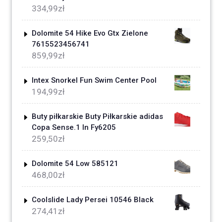
334,99
zł
Dolomite 54 Hike Evo Gtx Zielone
7615523456741
859,99
zł
Intex Snorkel Fun Swim Center Pool
194,99
zł
Buty piłkarskie Buty Piłkarskie adidas
Copa Sense.1 In Fy6205
259,50
zł
Dolomite 54 Low 585121
468,00
zł
Coolslide Lady Persei 10546 Black
274,41
zł