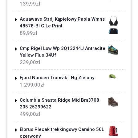
139,99
zł
Aquawave Strój Kąpielowy Paola Wmns
48578-Bl G Le Print
89,99
zł
Cmp Rigel Low Wp 3Q13244J Antracite
Yellow Fluo 34Uf
239,00
zł
Fjord Nansen Tromvik I Ng Zielony
1 299,00
zł
Columbia Shasta Ridge Mid Bm3708
205 25299622
499,00
zł
Elbrus Plecak trekkingowy Camino 50L
czerwony