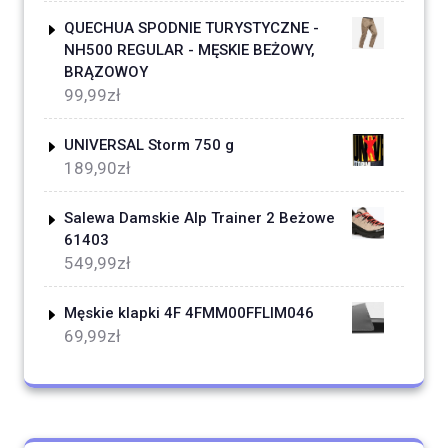
QUECHUA SPODNIE TURYSTYCZNE -
NH500 REGULAR - MĘSKIE BEŻOWY,
BRĄZOWOY
99,99
zł
UNIVERSAL Storm 750 g
189,90
zł
Salewa Damskie Alp Trainer 2 Beżowe
61403
549,99
zł
Męskie klapki 4F 4FMM00FFLIM046
69,99
zł