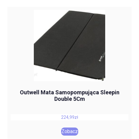
Outwell Mata Samopompująca Sleepin
Double 5Cm
224,99
zł
Zobacz