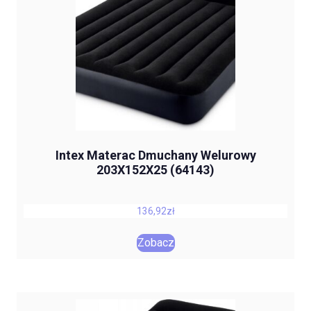
Intex Materac Dmuchany Welurowy
203X152X25 (64143)
136,92
zł
Zobacz