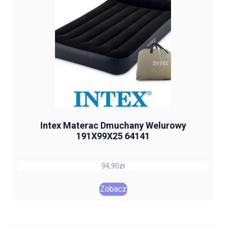
Intex Materac Dmuchany Welurowy
191X99X25 64141
94,90
zł
Zobacz