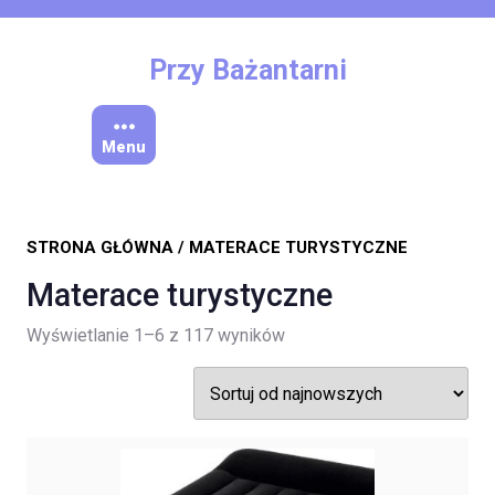
Skip
to
content
Przy Bażantarni
Menu
STRONA GŁÓWNA
/ MATERACE TURYSTYCZNE
Materace turystyczne
Posortowane
Wyświetlanie 1–6 z 117 wyników
według
najnowszych