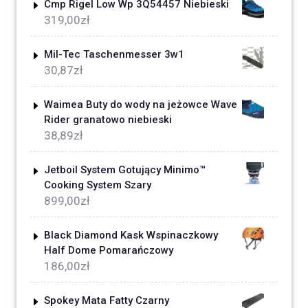
Cmp Rigel Low Wp 3Q54457 Niebieski
319,00
zł
Mil-Tec Taschenmesser 3w1
30,87
zł
Waimea Buty do wody na jeżowce Wave
Rider granatowo niebieski
38,89
zł
Jetboil System Gotujący Minimo™
Cooking System Szary
899,00
zł
Black Diamond Kask Wspinaczkowy
Half Dome Pomarańczowy
186,00
zł
Spokey Mata Fatty Czarny